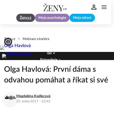
Ženy.cz
Moje psychologie
Moje zdraví
Zeny.cz
Motivace a kariéra
2
Fotogalerie
Olga Havlová: První dáma s
odvahou pomáhat a říkat si své
Magdaléna Kadlecová
·
25. ledna 2017
23:42