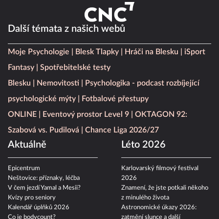
Další témata z našich webů
Moje Psychologie
Blesk Tlapky
Hráči na Blesku
iSport
Fantasy
Spotřebitelské testy
Blesku
Nemovitosti
Psychologika - podcast rozbíjející
psychologické mýty
Fotbalové přestupy
ONLINE
Eventový prostor Level 9
OKTAGON 92:
Szabová vs. Pudilová
Chance Liga 2026/27
Aktuálně
Léto 2026
Epicentrum
Karlovarský filmový festival
Neštovice: příznaky, léčba
2026
V čem jezdí Yamal a Mesii?
Znamení, že jste potkali někoho
Kvízy pro seniory
z minulého života
Kalendář úplňků 2026
Astronomické úkazy 2026:
Co je bodycount?
zatmění slunce a další