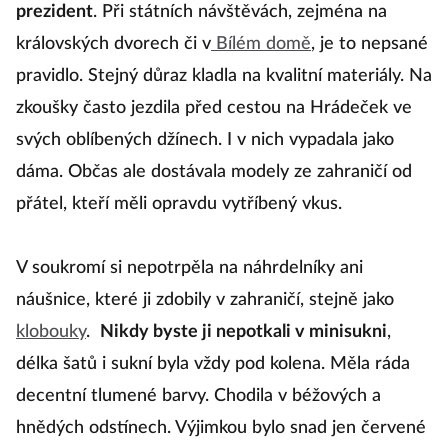
prezident
. Při státních návštěvách, zejména na
královských dvorech či v
Bílém domě
, je to nepsané
pravidlo. Stejný důraz kladla na kvalitní materiály. Na
zkoušky často jezdila před cestou na Hrádeček ve
svých oblíbených džínech. I v nich vypadala jako
dáma. Občas ale dostávala modely ze zahraničí od
přátel, kteří měli opravdu vytříbený vkus.
V soukromí si nepotrpěla na náhrdelníky ani
náušnice, které ji zdobily v zahraničí, stejně jako
klobouky
.
Nikdy byste ji nepotkali v minisukni
,
délka šatů i sukní byla vždy pod kolena. Měla ráda
decentní tlumené barvy. Chodila v béžových a
hnědých odstínech. Výjimkou bylo snad jen červené