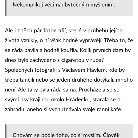
Nekomplikuj věci nadbytečným myšlením.
Ale i z těch pár fotografií, které v průběhu jejího
života vznikly, o ní však hodně vyprávějí. Třeba to, že
se ráda bavila a hodně kouřila. Kolik prvních dam by
dnes bylo zachyceno s cigaretou v ruce?
Společných fotografií s Václavem Havlem, kde by
třeba tančili nebo se jeden druhého dotýkali, mnoho
není. Ale taky byla ráda sama. Procházela se se
svými psy krajinou okolo Hrádečku, starala se o
zahradu, anebo si vychutnávala svoje ranní kafe.
Chovám se podle toho, co si myslím. Člověk