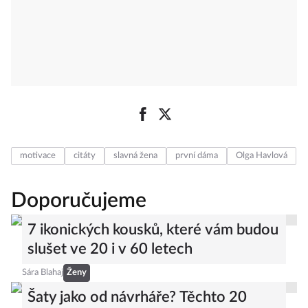
motivace
citáty
slavná žena
první dáma
Olga Havlová
Doporučujeme
7 ikonických kousků, které vám budou
slušet ve 20 i v 60 letech
Sára Blahaj
Ženy
Šaty jako od návrháře? Těchto 20