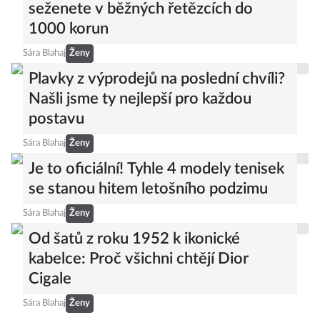
seženete v běžných řetězcích do
1000 korun
Sára Blahaj
Ženy
Plavky z výprodejů na poslední chvíli?
Našli jsme ty nejlepší pro každou
postavu
Sára Blahaj
Ženy
Je to oficiální! Tyhle 4 modely tenisek
se stanou hitem letošního podzimu
Sára Blahaj
Ženy
Od šatů z roku 1952 k ikonické
kabelce: Proč všichni chtějí Dior
Cigale
Sára Blahaj
Ženy