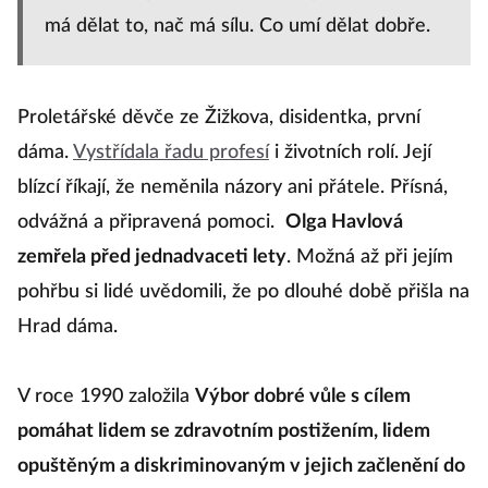
má dělat to, nač má sílu. Co umí dělat dobře.
Proletářské děvče ze Žižkova, disidentka, první
dáma.
Vystřídala řadu profesí
i životních rolí. Její
blízcí říkají, že neměnila názory ani přátele. Přísná,
odvážná a připravená pomoci.
Olga Havlová
zemřela před jednadvaceti lety
. Možná až při jejím
pohřbu si lidé uvědomili, že po dlouhé době přišla na
Hrad dáma.
V roce 1990 založila
Výbor dobré vůle s cílem
pomáhat lidem se zdravotním postižením, lidem
opuštěným a diskriminovaným v jejich začlenění do