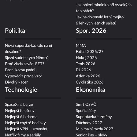
Jak obléci miminko při vysokých
teplotách?
Jak na dokonalé letní mojito
6 lehkých letních salátů
Politika
Sport 2026
Nová superdávka: kdo na ní
MMA
dosáhne?
Fotbal 2026/27
Sjezd sudetských Němců
Hokej 2026
Proč vláda zavádí EET?
Tenis 2026
Padni komu padni
F1 2026
Výpověď z práce vzor
Atletika 2026
Divoký kačer
Cyklistika 2026
Technologie
Ekonomika
SpaceX na burze
Smrt OSVČ
Nejlepší telefony
Spořicí účty
Nejlepší AI zdarma
Superdávka – změny
Nejlepší chytré hodinky
Důchody 2027
Nejlepší VPN – srovnání
Minimální mzda 2027
Netflix filmy a seriály
Senior Pas – slevy