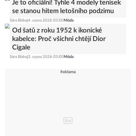
Je to oficiální! Tyhle 4 modely tenisek
se stanou hitem letošního podzimu
Sára Blahaj
4. srpna 2026 03:00
Móda
Od šatů z roku 1952 k ikonické
kabelce: Proč všichni chtějí Dior
Cigale
Sára Blahaj
3. srpna 2026 03:00
Móda