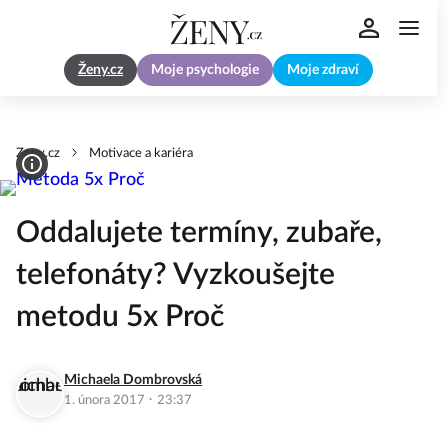
Ženy.cz
Moje psychologie
Moje zdraví
Zeny.cz
Motivace a kariéra
Oddalujete termíny, zubaře,
telefonáty? Vyzkoušejte
metodu 5x Proč
Michaela Dombrovská
·
1. února 2017
23:37