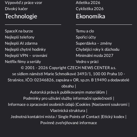
Výpověď z práce vzor
Atletika 2026
Divoký kačer
Cyklistika 2026
Technologie
Ekonomika
SpaceX na burze
Temu a clo
Nejlepší telefony
Spořicí účty
Nejlepší AI zdarma
Superdávka – změny
Nejlepší chytré hodinky
Chybějící roky k důchodu
Nejlepší VPN – srovnání
Minimální mzda 2027
Netflix filmy a seriály
Vedro v práci
© 2001 - 2026 Copyright
CZECH NEWS CENTER a.s.
se sídlem náměstí Marie Schmolkové 3493/1, 100 00 Praha 10 -
Strašnice, IČO: 02346826, zapsána v OR, sp.zn. B 19490 a dodavatelé
obsahu
Autorská práva k publikovaným materiálům
Podmínky pro užívání služby informační společnosti
Informace o zpracování osobních údajů
Cookies
Nastavení soukromí
Vlastnická struktura
Jednotná kontaktní místa / Single Points of Contact
Etický kodex
Povinně zveřejňované informace