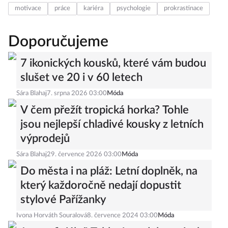
motivace
práce
kariéra
psychologie
prokrastinace
Doporučujeme
7 ikonických kousků, které vám budou
slušet ve 20 i v 60 letech
Sára Blahaj
7. srpna 2026 03:00
Móda
V čem přežít tropická horka? Tohle
jsou nejlepší chladivé kousky z letních
výprodejů
Sára Blahaj
29. července 2026 03:00
Móda
Do města i na pláž: Letní doplněk, na
který každoročně nedají dopustit
stylové Pařížanky
Ivona Horváth Souralová
8. července 2024 03:00
Móda