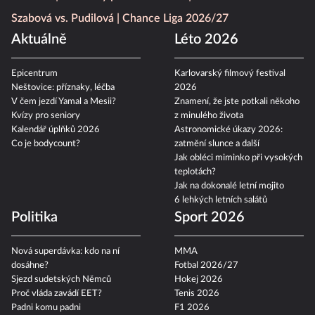
Szabová vs. Pudilová
Chance Liga 2026/27
Aktuálně
Léto 2026
Epicentrum
Karlovarský filmový festival
Neštovice: příznaky, léčba
2026
V čem jezdí Yamal a Mesii?
Znamení, že jste potkali někoho
Kvízy pro seniory
z minulého života
Kalendář úplňků 2026
Astronomické úkazy 2026:
Co je bodycount?
zatmění slunce a další
Jak obléci miminko při vysokých
teplotách?
Jak na dokonalé letní mojito
6 lehkých letních salátů
Politika
Sport 2026
Nová superdávka: kdo na ní
MMA
dosáhne?
Fotbal 2026/27
Sjezd sudetských Němců
Hokej 2026
Proč vláda zavádí EET?
Tenis 2026
Padni komu padni
F1 2026