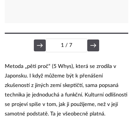
1
/ 7
V
Metoda „pěti proč“ (5 Whys), která se zrodila v
P
Japonsku. I když můžeme být k přenášení
zkušeností z jiných zemí skeptičtí, sama popsaná
technika je jednoduchá a funkční. Kulturní odlišnosti
N
se projeví spíše v tom, jak ji použijeme, než v její
p
samotné podstatě. Ta je všeobecně platná.
s
P