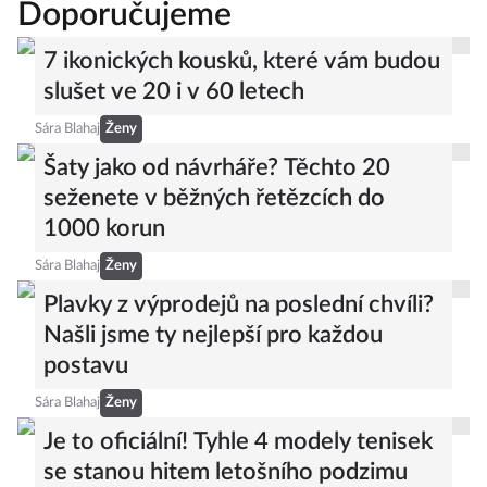
Doporučujeme
7 ikonických kousků, které vám budou
slušet ve 20 i v 60 letech
Sára Blahaj
Ženy
Šaty jako od návrháře? Těchto 20
seženete v běžných řetězcích do
1000 korun
Sára Blahaj
Ženy
Plavky z výprodejů na poslední chvíli?
Našli jsme ty nejlepší pro každou
postavu
Sára Blahaj
Ženy
Je to oficiální! Tyhle 4 modely tenisek
se stanou hitem letošního podzimu