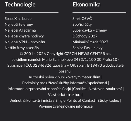
Technologie
Ekonomika
SpaceX na burze
Smrt OSVČ
Nejlepší telefony
Spořicí účty
Nejlepší AI zdarma
Superdávka – změny
Nejlepší chytré hodinky
Důchody 2027
Nejlepší VPN – srovnání
Minimální mzda 2027
Netflix filmy a seriály
Senior Pas – slevy
© 2001 - 2026 Copyright
CZECH NEWS CENTER a.s.
se sídlem náměstí Marie Schmolkové 3493/1, 100 00 Praha 10 -
Strašnice, IČO: 02346826, zapsána v OR, sp.zn. B 19490 a dodavatelé
obsahu
Autorská práva k publikovaným materiálům
Podmínky pro užívání služby informační společnosti
Informace o zpracování osobních údajů
Cookies
Nastavení soukromí
Vlastnická struktura
Jednotná kontaktní místa / Single Points of Contact
Etický kodex
Povinně zveřejňované informace