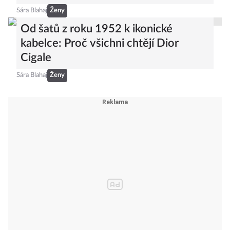
Sára Blahaj
Ženy
Od šatů z roku 1952 k ikonické
kabelce: Proč všichni chtějí Dior
Cigale
Sára Blahaj
Ženy