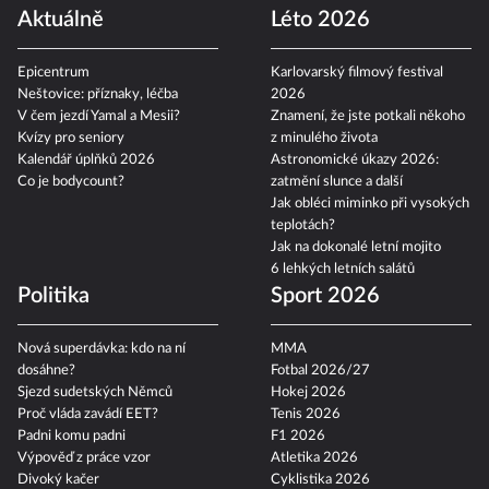
Aktuálně
Léto 2026
Epicentrum
Karlovarský filmový festival
Neštovice: příznaky, léčba
2026
V čem jezdí Yamal a Mesii?
Znamení, že jste potkali někoho
Kvízy pro seniory
z minulého života
Kalendář úplňků 2026
Astronomické úkazy 2026:
Co je bodycount?
zatmění slunce a další
Jak obléci miminko při vysokých
teplotách?
Jak na dokonalé letní mojito
6 lehkých letních salátů
Politika
Sport 2026
Nová superdávka: kdo na ní
MMA
dosáhne?
Fotbal 2026/27
Sjezd sudetských Němců
Hokej 2026
Proč vláda zavádí EET?
Tenis 2026
Padni komu padni
F1 2026
Výpověď z práce vzor
Atletika 2026
Divoký kačer
Cyklistika 2026