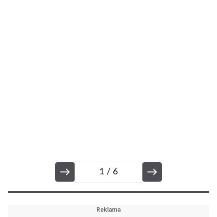
t
ch
1
/ 6