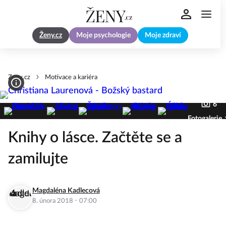
Ženy.cz
Moje psychologie
Moje zdraví
Zeny.cz
Motivace a kariéra
6
Fotogalerie
Knihy o lásce. Začtěte se a
zamilujte
Magdaléna Kadlecová
·
8. února 2018
07:00