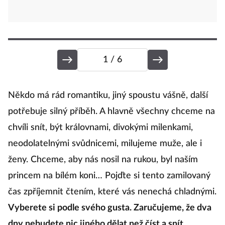
1
/ 6
O
Někdo má rád romantiku, jiný spoustu vášně, další
potřebuje silný příběh. A hlavně všechny chceme na
chvíli snít, být královnami, divokými milenkami,
Ol
neodolatelnými svůdnicemi, milujeme muže, ale i
ženy. Chceme, aby nás nosil na rukou, byl naším
Už
princem na bílém koni… Pojďte si tento zamilovaný
n
čas zpříjemnit čtením, které vás nenechá chladnými.
c
Vyberete si podle svého gusta. Zaručujeme, že dva
po
dny nebudete nic jiného dělat než číst a snít.