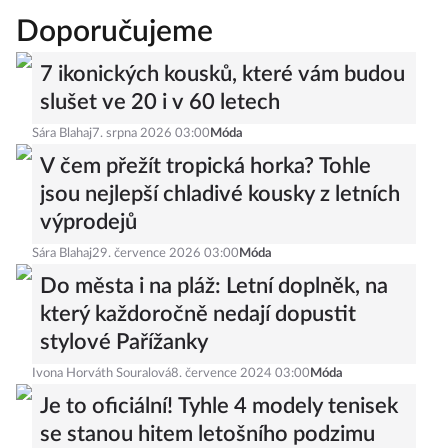
Doporučujeme
7 ikonických kousků, které vám budou
slušet ve 20 i v 60 letech
Sára Blahaj
7. srpna 2026 03:00
Móda
V čem přežít tropická horka? Tohle
jsou nejlepší chladivé kousky z letních
výprodejů
Sára Blahaj
29. července 2026 03:00
Móda
Do města i na pláž: Letní doplněk, na
který každoročně nedají dopustit
stylové Pařížanky
Ivona Horváth Souralová
8. července 2024 03:00
Móda
Je to oficiální! Tyhle 4 modely tenisek
se stanou hitem letošního podzimu