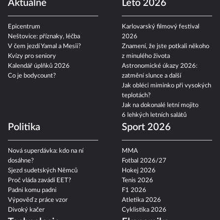
Aktuálně
Léto 2026
Epicentrum
Karlovarský filmový festival
Neštovice: příznaky, léčba
2026
V čem jezdí Yamal a Mesii?
Znamení, že jste potkali někoho
Kvízy pro seniory
z minulého života
Kalendář úplňků 2026
Astronomické úkazy 2026:
Co je bodycount?
zatmění slunce a další
Jak obléci miminko při vysokých
teplotách?
Jak na dokonalé letní mojito
6 lehkých letních salátů
Politika
Sport 2026
Nová superdávka: kdo na ní
MMA
dosáhne?
Fotbal 2026/27
Sjezd sudetských Němců
Hokej 2026
Proč vláda zavádí EET?
Tenis 2026
Padni komu padni
F1 2026
Výpověď z práce vzor
Atletika 2026
Divoký kačer
Cyklistika 2026