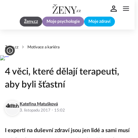
Ženy.cz
Moje psychologie
Moje zdraví
Zeny.cz
Motivace a kariéra
4 věci, které dělají terapeuti,
aby byli šťastní
Kateřina Matušková
·
3. listopadu 2017
15:02
I experti na duševní zdraví jsou jen lidé a sami musí