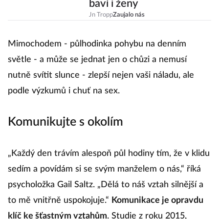
baví i ženy
Jn Tropp
Zaujalo nás
Mimochodem - půlhodinka pohybu na denním
světle - a může se jednat jen o chůzi a nemusí
nutně svítit slunce - zlepší nejen vaši náladu, ale
podle výzkumů i chuť na sex.
Komunikujte s okolím
„Každý den trávím alespoň půl hodiny tím, že v klidu
sedím a povídám si se svým manželem o nás,“ říká
psycholožka Gail Saltz. „Dělá to náš vztah silnější a
to mě vnitřně uspokojuje.“
Komunikace je opravdu
klíč ke šťastným vztahům
. Studie z roku 2015,