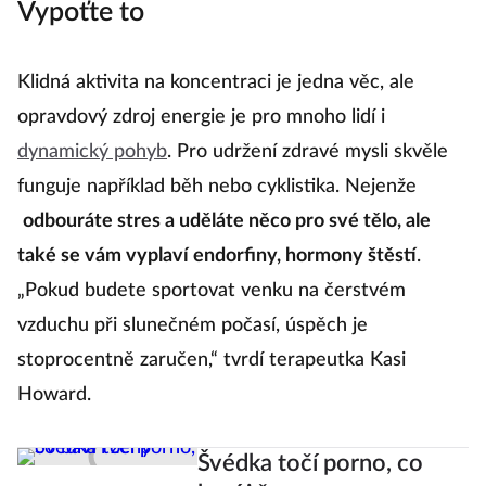
Vypoťte to
Klidná aktivita na koncentraci je jedna věc, ale
opravdový zdroj energie je pro mnoho lidí i
dynamický pohyb
. Pro udržení zdravé mysli skvěle
funguje například běh nebo cyklistika. Nejenže
odbouráte stres a uděláte něco pro své tělo, ale
také se vám vyplaví endorfiny, hormony štěstí
.
„Pokud budete sportovat venku na čerstvém
vzduchu při slunečném počasí, úspěch je
stoprocentně zaručen,“ tvrdí terapeutka Kasi
Howard.
Švédka točí porno, co