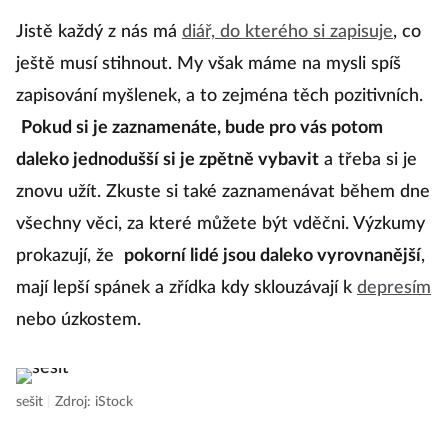
Jistě každý z nás má
diář, do kterého si zapisuje
, co
ještě musí stihnout. My však máme na mysli spíš
zapisování myšlenek, a to zejména těch pozitivních.
Pokud si je zaznamenáte, bude pro vás potom
daleko jednodušší si je zpětně vybavit
a třeba si je
znovu užít. Zkuste si také zaznamenávat během dne
všechny věci, za které můžete být vděčni. Výzkumy
prokazují, že
pokorní lidé jsou daleko vyrovnanější
,
mají lepší spánek a zřídka kdy sklouzávají k
depresím
nebo úzkostem.
sešit
|
Zdroj: iStock