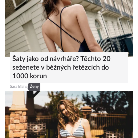
Šaty jako od návrháře? Těchto 20
seženete v běžných řetězcích do
1000 korun
Sára Blahaj
Ženy