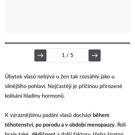
1
/ 5
P
Úbytek vlasů nebývá u žen tak rozsáhlý jako u
silnějšího pohlaví. Nejčastěji je příčinou přirozené
kolísání hladiny hormonů.
Z
d
K výraznějšímu padání vlasů dochází
během
Kd
těhotenství, po porodu a v období menopauzy.
Roli
n
hraje také
dědičnost
a další faktory, třeba špatný