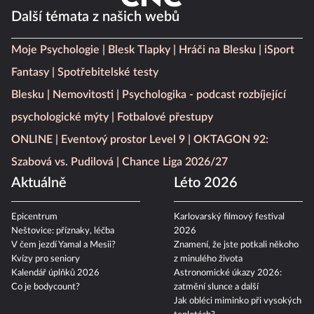
Další témata z našich webů
Moje Psychologie
Blesk Tlapky
Hráči na Blesku
iSport
Fantasy
Spotřebitelské testy
Blesku
Nemovitosti
Psychologika - podcast rozbíjející
psychologické mýty
Fotbalové přestupy
ONLINE
Eventový prostor Level 9
OKTAGON 92:
Szabová vs. Pudilová
Chance Liga 2026/27
Aktuálně
Léto 2026
Epicentrum
Karlovarský filmový festival
Neštovice: příznaky, léčba
2026
V čem jezdí Yamal a Mesii?
Znamení, že jste potkali někoho
Kvízy pro seniory
z minulého života
Kalendář úplňků 2026
Astronomické úkazy 2026:
Co je bodycount?
zatmění slunce a další
Jak obléci miminko při vysokých