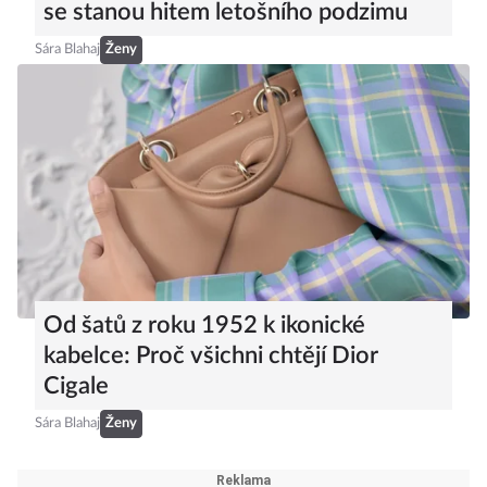
se stanou hitem letošního podzimu
Sára Blahaj
Ženy
Od šatů z roku 1952 k ikonické
kabelce: Proč všichni chtějí Dior
Cigale
Sára Blahaj
Ženy