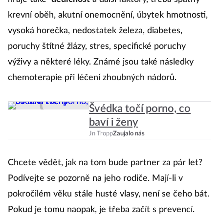
krevní oběh, akutní onemocnění, úbytek hmotnosti,
O
vysoká horečka, nedostatek železa, diabetes,
v 
poruchy štítné žlázy, stres, specifické poruchy
c
výživy a některé léky. Známé jsou také následky
ú
chemoterapie při léčení zhoubných nádorů.
V
Švédka točí porno, co
O
baví i ženy
h
Jn Tropp
Zaujalo nás
vl
Chcete vědět, jak na tom bude partner za pár let?
Podívejte se pozorně na jeho rodiče. Mají-li v
pokročilém věku stále husté vlasy, není se čeho bát.
Pokud je tomu naopak, je třeba začít s prevencí.