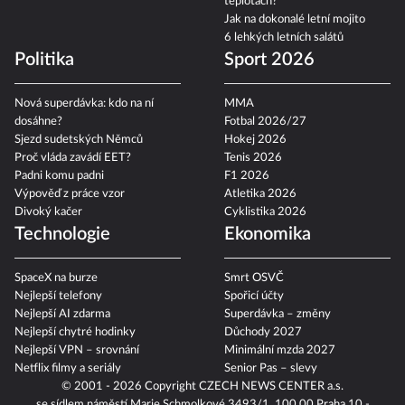
teplotách?
Jak na dokonalé letní mojito
6 lehkých letních salátů
Politika
Sport 2026
Nová superdávka: kdo na ní
MMA
dosáhne?
Fotbal 2026/27
Sjezd sudetských Němců
Hokej 2026
Proč vláda zavádí EET?
Tenis 2026
Padni komu padni
F1 2026
Výpověď z práce vzor
Atletika 2026
Divoký kačer
Cyklistika 2026
Technologie
Ekonomika
SpaceX na burze
Smrt OSVČ
Nejlepší telefony
Spořicí účty
Nejlepší AI zdarma
Superdávka – změny
Nejlepší chytré hodinky
Důchody 2027
Nejlepší VPN – srovnání
Minimální mzda 2027
Netflix filmy a seriály
Senior Pas – slevy
© 2001 - 2026 Copyright
CZECH NEWS CENTER a.s.
se sídlem náměstí Marie Schmolkové 3493/1, 100 00 Praha 10 -