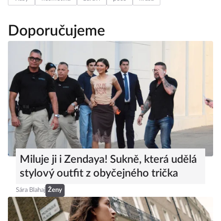
Doporučujeme
Miluje ji i Zendaya! Sukně, která udělá
stylový outfit z obyčejného trička
Sára Blahaj
Ženy