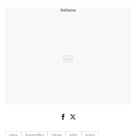
vlasy
kosmetika
zdraví
péče
krása