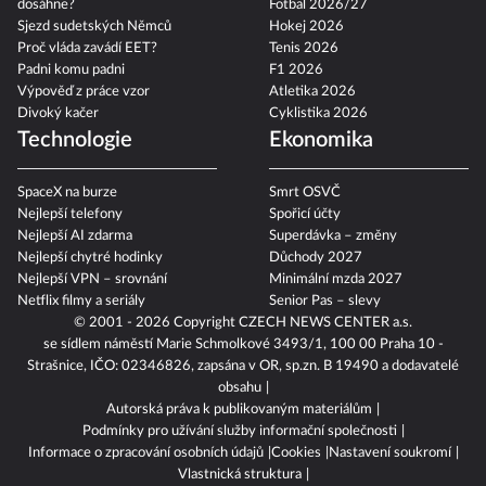
dosáhne?
Fotbal 2026/27
Sjezd sudetských Němců
Hokej 2026
Proč vláda zavádí EET?
Tenis 2026
Padni komu padni
F1 2026
Výpověď z práce vzor
Atletika 2026
Divoký kačer
Cyklistika 2026
Technologie
Ekonomika
SpaceX na burze
Smrt OSVČ
Nejlepší telefony
Spořicí účty
Nejlepší AI zdarma
Superdávka – změny
Nejlepší chytré hodinky
Důchody 2027
Nejlepší VPN – srovnání
Minimální mzda 2027
Netflix filmy a seriály
Senior Pas – slevy
© 2001 - 2026 Copyright
CZECH NEWS CENTER a.s.
se sídlem náměstí Marie Schmolkové 3493/1, 100 00 Praha 10 -
Strašnice, IČO: 02346826, zapsána v OR, sp.zn. B 19490 a dodavatelé
obsahu
Autorská práva k publikovaným materiálům
Podmínky pro užívání služby informační společnosti
Informace o zpracování osobních údajů
Cookies
Nastavení soukromí
Vlastnická struktura