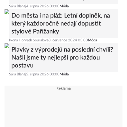
Sára Blahaj
4. srpna 2026 03:00
Móda
Do města i na pláž: Letní doplněk, na
který každoročně nedají dopustit
stylové Pařížanky
Ivona Horváth Souralová
8. července 2024 03:00
Móda
Plavky z výprodejů na poslední chvíli?
Našli jsme ty nejlepší pro každou
postavu
Sára Blahaj
5. srpna 2026 03:00
Móda