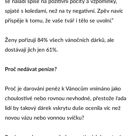
se naladí spíše na pozitivní pocity a vzpomínky,
spjaté s koledami, než na ty negativní. Zpěv navíc
přispěje k tomu, že vaše tvář i tělo se uvolní.”
Ženy pořizují 84% všech vánočních dárků, ale
dostávají jich jen 61%.
Proč nedávat peníze?
Proč je darování peněz k Vánocům vnímáno jako
choulostivé nebo rovnou nevhodné, přestože řada
lidí by takový dárek vskrytu duše ocenila víc než
novou vázu nebo vonnou svíčku?