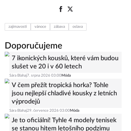
zajímavosti
vánoce
zábava
oslava
Doporučujeme
7 ikonických kousků, které vám budou
slušet ve 20 i v 60 letech
Sára Blahaj
7. srpna 2026 03:00
Móda
V čem přežít tropická horka? Tohle
jsou nejlepší chladivé kousky z letních
výprodejů
Sára Blahaj
29. července 2026 03:00
Móda
Je to oficiální! Tyhle 4 modely tenisek
se stanou hitem letošního podzimu