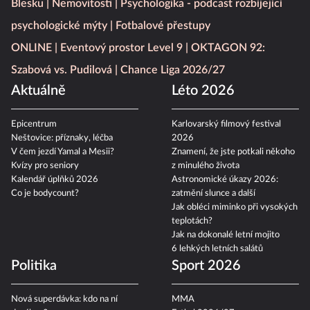
Blesku
Nemovitosti
Psychologika - podcast rozbíjející
psychologické mýty
Fotbalové přestupy
ONLINE
Eventový prostor Level 9
OKTAGON 92:
Szabová vs. Pudilová
Chance Liga 2026/27
Aktuálně
Léto 2026
Epicentrum
Karlovarský filmový festival
Neštovice: příznaky, léčba
2026
V čem jezdí Yamal a Mesii?
Znamení, že jste potkali někoho
Kvízy pro seniory
z minulého života
Kalendář úplňků 2026
Astronomické úkazy 2026:
Co je bodycount?
zatmění slunce a další
Jak obléci miminko při vysokých
teplotách?
Jak na dokonalé letní mojito
6 lehkých letních salátů
Politika
Sport 2026
Nová superdávka: kdo na ní
MMA