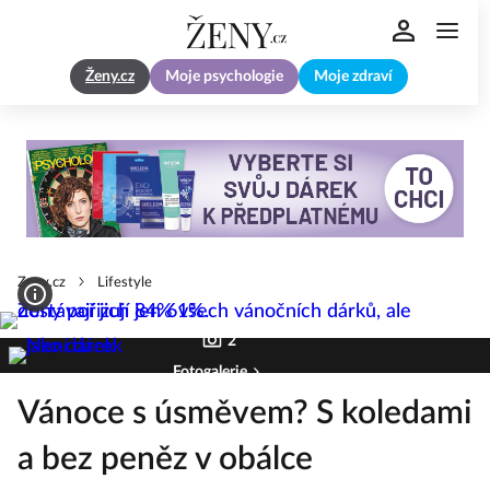
Ženy.cz
Moje psychologie
Moje zdraví
Zeny.cz
Lifestyle
2
Fotogalerie
Vánoce s úsměvem? S koledami
a bez peněz v obálce