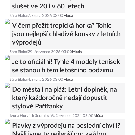
slušet ve 20 i v 60 letech
Sára Blahaj
7. srpna 2026 03:00
Móda
V čem přežít tropická horka? Tohle
jsou nejlepší chladivé kousky z letních
výprodejů
Sára Blahaj
29. července 2026 03:00
Móda
Je to oficiální! Tyhle 4 modely tenisek
se stanou hitem letošního podzimu
Sára Blahaj
4. srpna 2026 03:00
Móda
Do města i na pláž: Letní doplněk, na
který každoročně nedají dopustit
stylové Pařížanky
Ivona Horváth Souralová
8. července 2024 03:00
Móda
Plavky z výprodejů na poslední chvíli?
Našli jsme ty nejlepší pro každou