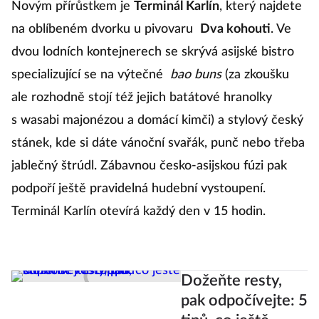
Novým přírůstkem je
Terminál Karlín
, který najdete
z
na oblíbeném dvorku u pivovaru
Dva kohouti
. Ve
p
dvou lodních kontejnerech se skrývá asijské bistro
m
specializující se na výtečné
bao buns
(za zkoušku
D
ale rozhodně stojí též jejich batátové hranolky
re
s wasabi majonézou a domácí kimči) a stylový český
př
stánek, kde si dáte vánoční svařák, punč nebo třeba
st
jablečný štrúdl. Zábavnou česko-asijskou fúzi pak
na
podpoří ještě pravidelná hudební vystoupení.
Terminál Karlín otevírá každý den v 15 hodin.
Dožeňte resty,
pak odpočívejte: 5