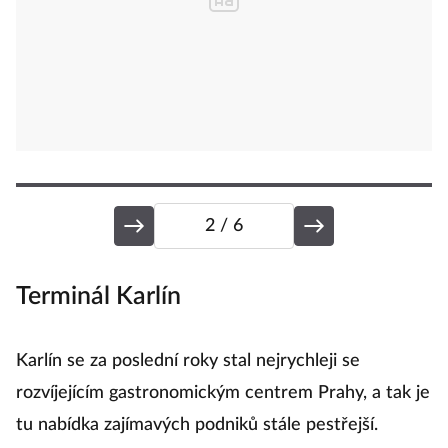
2
/ 6
Terminál Karlín
A
l,
Karlín se za poslední roky stal nejrychleji se
N
rozvíjejícím gastronomickým centrem Prahy, a tak je
n
ho
tu nabídka zajímavých podniků stále pestřejší.
t