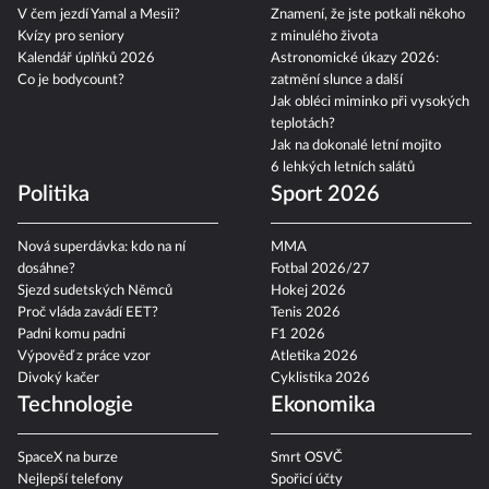
V čem jezdí Yamal a Mesii?
Znamení, že jste potkali někoho
Kvízy pro seniory
z minulého života
Kalendář úplňků 2026
Astronomické úkazy 2026:
Co je bodycount?
zatmění slunce a další
Jak obléci miminko při vysokých
teplotách?
Jak na dokonalé letní mojito
6 lehkých letních salátů
Politika
Sport 2026
Nová superdávka: kdo na ní
MMA
dosáhne?
Fotbal 2026/27
Sjezd sudetských Němců
Hokej 2026
Proč vláda zavádí EET?
Tenis 2026
Padni komu padni
F1 2026
Výpověď z práce vzor
Atletika 2026
Divoký kačer
Cyklistika 2026
Technologie
Ekonomika
SpaceX na burze
Smrt OSVČ
Nejlepší telefony
Spořicí účty