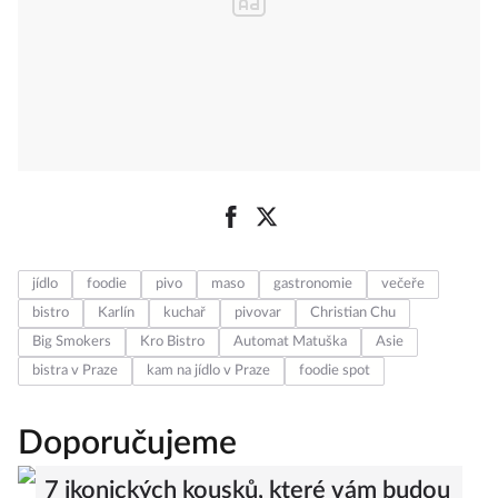
jídlo
foodie
pivo
maso
gastronomie
večeře
bistro
Karlín
kuchař
pivovar
Christian Chu
Big Smokers
Kro Bistro
Automat Matuška
Asie
bistra v Praze
kam na jídlo v Praze
foodie spot
Doporučujeme
7 ikonických kousků, které vám budou