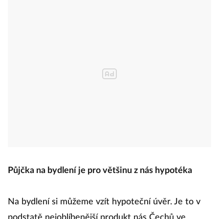
Půjčka na bydlení je pro většinu z nás hypotéka
Na bydlení si můžeme vzít hypoteční úvěr. Je to v
podstatě nejoblíbenější produkt nás Čechů ve