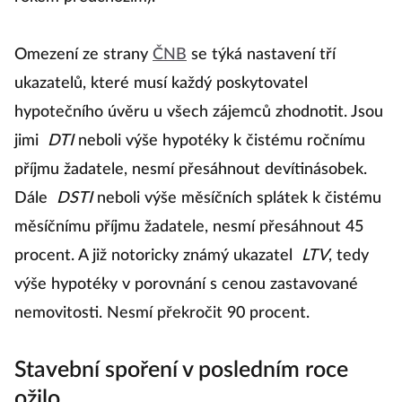
Omezení ze strany
ČNB
se týká nastavení tří
ukazatelů, které musí každý poskytovatel
hypotečního úvěru u všech zájemců zhodnotit. Jsou
jimi
DTI
neboli výše hypotéky k čistému ročnímu
příjmu žadatele, nesmí přesáhnout devítinásobek.
Dále
DSTI
neboli výše měsíčních splátek k čistému
měsíčnímu příjmu žadatele, nesmí přesáhnout 45
procent. A již notoricky známý ukazatel
LTV
, tedy
výše hypotéky v porovnání s cenou zastavované
nemovitosti. Nesmí překročit 90 procent.
Stavební spoření v posledním roce
ožilo