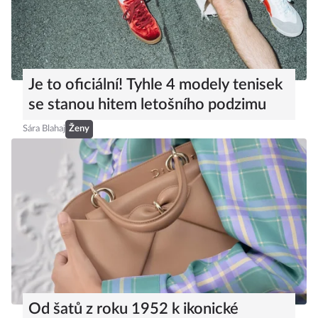
Je to oficiální! Tyhle 4 modely tenisek
se stanou hitem letošního podzimu
Sára Blahaj
Ženy
Od šatů z roku 1952 k ikonické