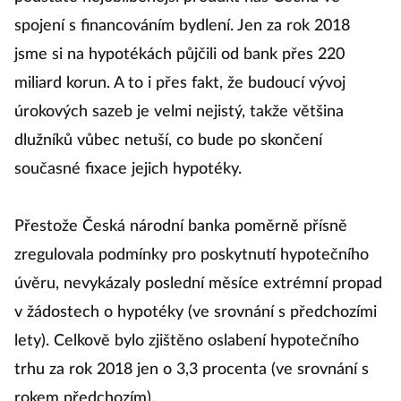
spojení s financováním bydlení. Jen za rok 2018
jsme si na hypotékách půjčili od bank přes 220
miliard korun. A to i přes fakt, že budoucí vývoj
úrokových sazeb je velmi nejistý, takže většina
dlužníků vůbec netuší, co bude po skončení
současné fixace jejich hypotéky.
Přestože Česká národní banka poměrně přísně
zregulovala podmínky pro poskytnutí hypotečního
úvěru, nevykázaly poslední měsíce extrémní propad
v žádostech o hypotéky (ve srovnání s předchozími
lety). Celkově bylo zjištěno oslabení hypotečního
trhu za rok 2018 jen o 3,3 procenta (ve srovnání s
rokem předchozím).