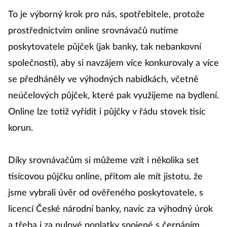
To je výborný krok pro nás, spotřebitele, protože
prostřednictvím online srovnávačů nutíme
poskytovatele půjček (jak banky, tak nebankovní
společnosti), aby si navzájem více konkurovaly a více
se předháněly ve výhodných nabídkách, včetně
neúčelových půjček, které pak využijeme na bydlení.
Online lze totiž vyřídit i půjčky v řádu stovek tisíc
korun.
Díky srovnávačům si můžeme vzít i několika set
tisícovou půjčku online, přitom ale mít jistotu, že
jsme vybrali úvěr od ověřeného poskytovatele, s
licencí České národní banky, navíc za výhodný úrok
a třeba i za nulové poplatky spojené s čerpáním