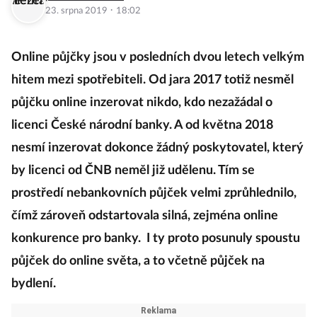
·
23. srpna 2019
18:02
Online půjčky jsou v posledních dvou letech velkým
hitem mezi spotřebiteli. Od jara 2017 totiž nesměl
půjčku online inzerovat nikdo, kdo nezažádal o
licenci České národní banky. A od května 2018
nesmí inzerovat dokonce žádný poskytovatel, který
by licenci od ČNB neměl již udělenu. Tím se
prostředí nebankovních půjček velmi zprůhlednilo,
čímž zároveň odstartovala silná, zejména online
konkurence pro banky. I ty proto posunuly spoustu
půjček do online světa, a to včetně půjček na
bydlení.