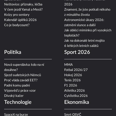
Neštovice: příznaky, léčba
2026
V čem jezdí Yamal a Mesii?
Znamení, že jste potkali někoho
Kvízy pro seniory
z minulého života
Kalendář úplňků 2026
Astronomické úkazy 2026:
Co je bodycount?
zatmění slunce a další
Jak obléci miminko při vysokých
teplotách?
Jak na dokonalé letní mojito
6 lehkých letních salátů
Politika
Sport 2026
Nová superdávka: kdo na ní
MMA
dosáhne?
Fotbal 2026/27
Sjezd sudetských Němců
Hokej 2026
Proč vláda zavádí EET?
Tenis 2026
Padni komu padni
F1 2026
Výpověď z práce vzor
Atletika 2026
Divoký kačer
Cyklistika 2026
Technologie
Ekonomika
SpaceX na burze
Smrt OSVČ