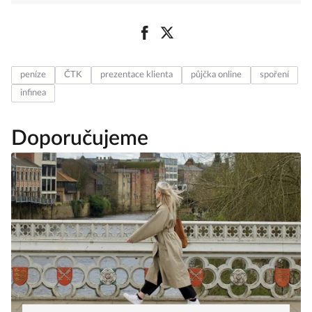
peníze
ČTK
prezentace klienta
půjčka online
spoření
infinea
Doporučujeme