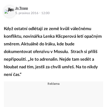
Jn Tropp
·
5. prosince 2016
12:00
Když ostatní odlétají ze země kvůli válečnému
konfliktu, novinářka Lenka Klicperová letí opačným
směrem. Aktuálně do Iráku, kde bude
dokumentovat ofenzivu v Mosulu. Strach si příliš
nepřipouští. „Je to adrenalin. Nejde tam sedět a
hloubat nad tím, jestli za chvíli umřeš. Na to nikdy
není čas.“