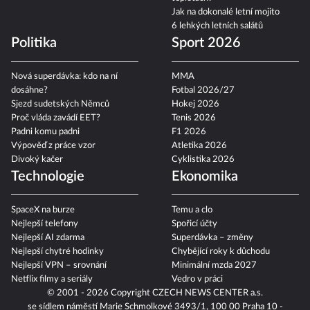
Jak na dokonalé letní mojito
6 lehkých letních salátů
Politika
Sport 2026
Nová superdávka: kdo na ní
MMA
dosáhne?
Fotbal 2026/27
Sjezd sudetských Němců
Hokej 2026
Proč vláda zavádí EET?
Tenis 2026
Padni komu padni
F1 2026
Výpověď z práce vzor
Atletika 2026
Divoký kačer
Cyklistika 2026
Technologie
Ekonomika
SpaceX na burze
Temu a clo
Nejlepší telefony
Spořicí účty
Nejlepší AI zdarma
Superdávka – změny
Nejlepší chytré hodinky
Chybějící roky k důchodu
Nejlepší VPN – srovnání
Minimální mzda 2027
Netflix filmy a seriály
Vedro v práci
© 2001 - 2026 Copyright
CZECH NEWS CENTER a.s.
se sídlem náměstí Marie Schmolkové 3493/1, 100 00 Praha 10 -