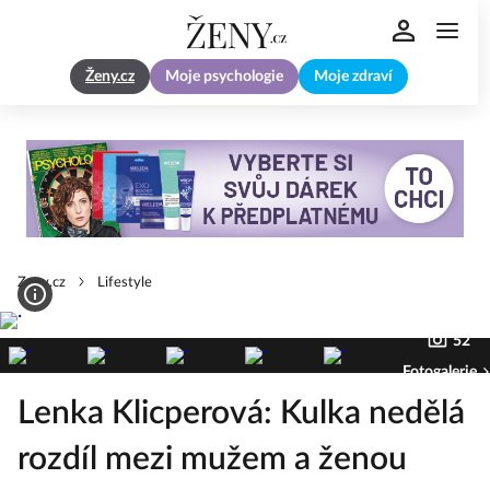
Ženy.cz
Moje psychologie
Moje zdraví
Zeny.cz
Lifestyle
52
Fotogalerie
Lenka Klicperová: Kulka nedělá
rozdíl mezi mužem a ženou