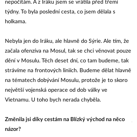
nepočítám. A z Iráku jsem se vrátila před třemi
a
týdny. To byla poslední cesta, co jsem dělala s
d
holkama.
ne
to
Nebyla jen do Iráku, ale hlavně do Sýrie. Ale tím, že
d
začala ofenzíva na Mosul, tak se chci věnovat pouze
dění v Mosulu. Těch deset dní, co tam budeme, tak
Kd
strávíme na frontových liniích. Budeme dělat hlavně
ne
na tématech dobývání Mosulu, protože je to skoro
s
největší vojenská operace od dob války ve
Vietnamu. U toho bych nerada chyběla.
Ur
s 
Změnila jsi díky cestám na Blízký východ na něco
js
názor?
b