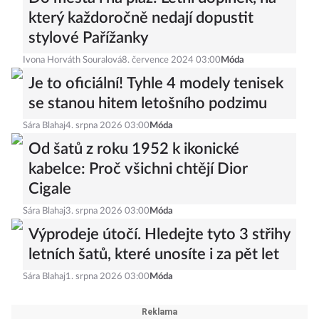
který každoročně nedají dopustit
stylové Pařížanky
Ivona Horváth Souralová
8. července 2024 03:00
Móda
Je to oficiální! Tyhle 4 modely tenisek
se stanou hitem letošního podzimu
Sára Blahaj
4. srpna 2026 03:00
Móda
Od šatů z roku 1952 k ikonické
kabelce: Proč všichni chtějí Dior
Cigale
Sára Blahaj
3. srpna 2026 03:00
Móda
Výprodeje útočí. Hledejte tyto 3 střihy
letních šatů, které unosíte i za pět let
Sára Blahaj
1. srpna 2026 03:00
Móda