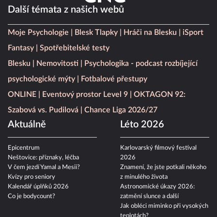
Další témata z našich webů
Moje Psychologie
Blesk Tlapky
Hráči na Blesku
iSport
Fantasy
Spotřebitelské testy
Blesku
Nemovitosti
Psychologika - podcast rozbíjející
psychologické mýty
Fotbalové přestupy
ONLINE
Eventový prostor Level 9
OKTAGON 92:
Szabová vs. Pudilová
Chance Liga 2026/27
Aktuálně
Léto 2026
Epicentrum
Karlovarský filmový festival
Neštovice: příznaky, léčba
2026
V čem jezdí Yamal a Mesii?
Znamení, že jste potkali někoho
Kvízy pro seniory
z minulého života
Kalendář úplňků 2026
Astronomické úkazy 2026:
Co je bodycount?
zatmění slunce a další
Jak obléci miminko při vysokých
teplotách?