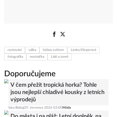
cestování
válka
hýbou světem
Lenka Klicperová
fotografka
novinářka
Lidé a země
Doporučujeme
V čem přežít tropická horka? Tohle
jsou nejlepší chladivé kousky z letních
výprodejů
Sára Blahaj
29. července 2026 03:00
Móda
Do města i na pláž: Letní doplněk, na