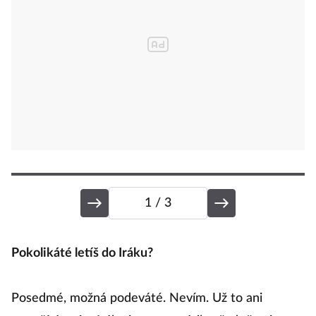
1
/ 3
Pokolikáté letíš do Iráku?
F
Posedmé, možná podeváté. Nevím. Už to ani
(S