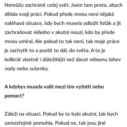
Nemůžu zachránit celej svět. Jsem tam proto, abych
t
dělala svoji práci. Pokud přede mnou není nějaká
d
naléhavá situace, kdy bych musela odložit foťák a jít
zachraňovat někoho v akutní nouzi, kdo by přede
.
|
mnou umíral. Ale pokud to tak není, tak moje práce
je zachytit to a pustit to dál, do světa. A to je
Co
kolikrát vlastně i důležitější než dávat někomu lahev
vody nebo sušenky.
Ji
vá
A kdybys musela volit mezi tím vyfotit nebo
vy
pomoct?
S
f
Záleží na situaci. Pokud by to bylo akutní, tak bych
že
samozřejmě pomohla. Pokud ne, tak jsou jiné
p