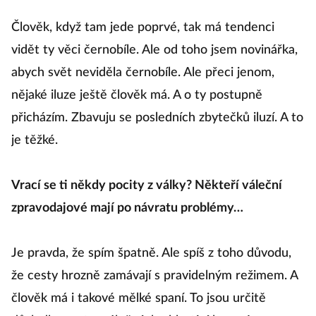
Člověk, když tam jede poprvé, tak má tendenci
V 
vidět ty věci černobíle. Ale od toho jsem novinářka,
ne
abych svět neviděla černobíle. Ale přeci jenom,
sk
nějaké iluze ještě člověk má. A o ty postupně
ně
přicházím. Zbavuju se posledních zbytečků iluzí. A to
v
je těžké.
.
|
Vrací se ti někdy pocity z války? Někteří váleční
zpravodajové mají po návratu problémy…
O
m
Je pravda, že spím špatně. Ale spíš z toho důvodu,
ne
že cesty hrozně zamávají s pravidelným režimem. A
Ne
člověk má i takové mělké spaní. To jsou určitě
u