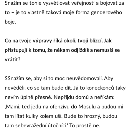
Snažím se tohle vysvětlovat veřejnosti a bojovat za
n
to – je to vlastně taková moje forma genderového
z
boje.
ná
Co na tvoje výpravy říká okolí, tvoji blízcí. Jak
K
přistupují k tomu, že někam odjíždíš a nemusíš se
vrátit?
J
t
SSnažím se, aby si to moc neuvědomovali. Aby
n
nevěděli, co se tam bude dít. Já to koneckonců taky
nevím úplně přesně. Nepřijdu domů a neříkám:
‚Mami, teď jedu na ofenzívu do Mosulu a budou mi
tam lítat kulky kolem uší. Bude to hrozný, budou
tam sebevražední útočníci.‘ To prostě ne.