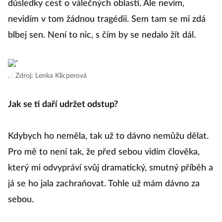
důsledky cest o válečných oblastí. Ale nevím,
nevidím v tom žádnou tragédii. Sem tam se mi zdá
Co
blbej sen. Není to nic, s čím by se nedalo žít dál.
Rů
n
.
|
Zdroj: Lenka Klicperová
ce
Jak se ti daří udržet odstup?
ka
p
Kdybych ho neměla, tak už to dávno nemůžu dělat.
i
Pro mě to není tak, že před sebou vidím člověka,
který mi odvypráví svůj dramatický, smutný příběh a
N
já se ho jala zachraňovat. Tohle už mám dávno za
vy
sebou.
T
se