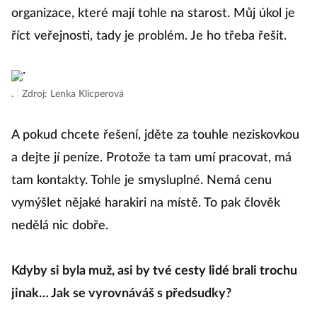
organizace, které mají tohle na starost. Můj úkol je
říct veřejnosti, tady je problém. Je ho třeba řešit.
Vž
kt
že
.
|
Zdroj: Lenka Klicperová
to
A pokud chcete řešení, jděte za touhle neziskovkou
a dejte jí peníze. Protože ta tam umí pracovat, má
K
tam kontakty. Tohle je smysluplné. Nemá cenu
K
vymýšlet nějaké harakiri na místě. To pak člověk
na
nedělá nic dobře.
n
u
Kdyby si byla muž, asi by tvé cesty lidé brali trochu
se
jinak… Jak se vyrovnáváš s předsudky?
tv