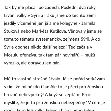
Tak by mě plácali po zádech. Poslední dva roky
trvání války v Sýrii a Iráku jsme do těchto zemí
jezdily víceméně jen já a mé kolegyně - Jarmila
Štuková nebo Markéta Kutilová. Věnovaly jsme se
tomuto tématu systematicky, zejména Sýrii. A do
Sýrie dodnes nikdo další nejezdí. Teď začala v
Mosulu ofenzíva, tak tam pár novinářů – mužů
vyrazilo, ale opravdu jen pár.
Na
Mě to vlastně strašně štvalo. Já se pořád setkávám
A
s tím, že mi někdo říká: Ale to je přeci pro ženskou
s
hrozně nebezpečný! A když se zeptám: Proč
na
myslíte, že je to pro ženskou nebezpečný? V čem je
kn
rozdíl, když letí kulka kolem chlapa nebo kolem