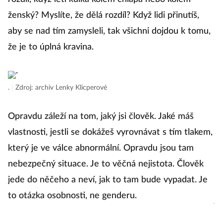
ús
ženský? Myslíte, že dělá rozdíl? Když lidi přinutíš,
K
aby se nad tím zamysleli, tak všichni dojdou k tomu,
šl
že je to úplná kravina.
.
|
.
|
Zdroj: archiv Lenky Klicperové
S
Opravdu záleží na tom, jaký jsi člověk. Jaké máš
hr
vlastnosti, jestli se dokážeš vyrovnávat s tím tlakem,
k
který je ve válce abnormální. Opravdu jsou tam
vd
nebezpečný situace. Je to věčná nejistota. Člověk
jede do něčeho a neví, jak to tam bude vypadat. Je
Čl
to otázka osobnosti, ne genderu.
je
kd