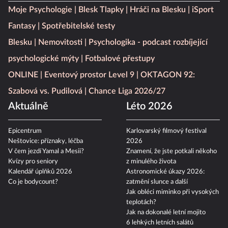
Moje Psychologie
Blesk Tlapky
Hráči na Blesku
iSport
Fantasy
Spotřebitelské testy
Blesku
Nemovitosti
Psychologika - podcast rozbíjející
psychologické mýty
Fotbalové přestupy
ONLINE
Eventový prostor Level 9
OKTAGON 92:
Szabová vs. Pudilová
Chance Liga 2026/27
Aktuálně
Léto 2026
Epicentrum
Karlovarský filmový festival
Neštovice: příznaky, léčba
2026
V čem jezdí Yamal a Mesii?
Znamení, že jste potkali někoho
Kvízy pro seniory
z minulého života
Kalendář úplňků 2026
Astronomické úkazy 2026:
Co je bodycount?
zatmění slunce a další
Jak obléci miminko při vysokých
teplotách?
Jak na dokonalé letní mojito
6 lehkých letních salátů