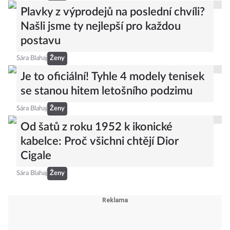
Plavky z výprodejů na poslední chvíli?
Našli jsme ty nejlepší pro každou
postavu
Sára Blahaj
Ženy
Je to oficiální! Tyhle 4 modely tenisek
se stanou hitem letošního podzimu
Sára Blahaj
Ženy
Od šatů z roku 1952 k ikonické
kabelce: Proč všichni chtějí Dior
Cigale
Sára Blahaj
Ženy