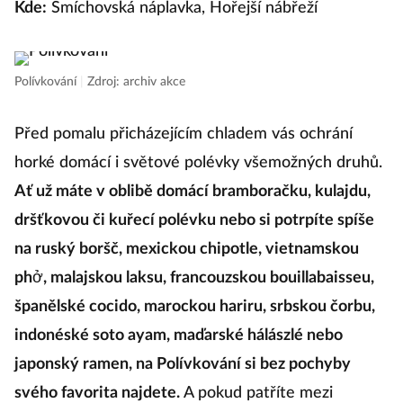
Kde:
Smíchovská náplavka, Hořejší nábřeží
Polívkování
|
Zdroj: archiv akce
Před pomalu přicházejícím chladem vás ochrání
horké domácí i světové polévky všemožných druhů.
Ať už máte v oblibě domácí bramboračku, kulajdu,
dršťkovou či kuřecí polévku nebo si potrpíte spíše
na ruský boršč, mexickou chipotle, vietnamskou
phở, malajskou laksu, francouzskou bouillabaisseu,
španělské cocido, marockou hariru, srbskou čorbu,
indonéské soto ayam, maďarské hálászlé nebo
japonský ramen, na Polívkování si bez pochyby
svého favorita najdete.
A pokud patříte mezi