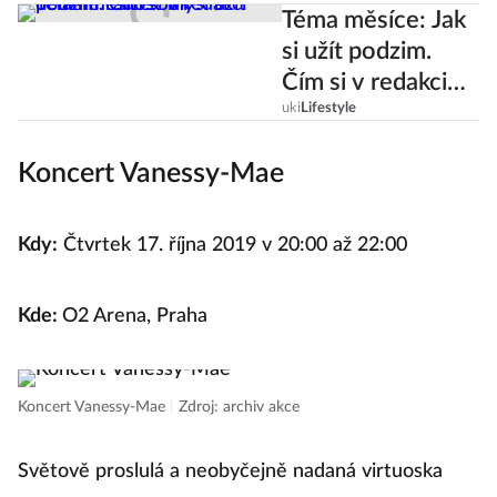
Téma měsíce: Jak
si užít podzim.
Čím si v redakci
děláme radost
uki
Lifestyle
my?
Koncert Vanessy-Mae
Kdy:
Čtvrtek 17. října 2019 v 20:00 až 22:00
Kde:
O2 Arena, Praha
Koncert Vanessy-Mae
|
Zdroj: archiv akce
Světově proslulá a neobyčejně nadaná virtuoska