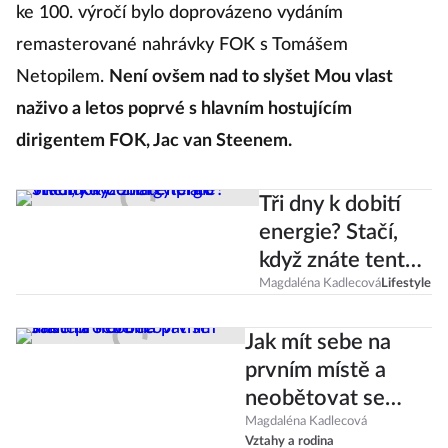
ke 100. výročí bylo doprovázeno vydáním
remasterované nahrávky FOK s Tomášem
Netopilem.
Není ovšem nad to slyšet Mou vlast
naživo a letos poprvé s hlavním hostujícím
dirigentem FOK, Jac van Steenem.
Tři dny k dobití
energie? Stačí,
když znáte tento
víkendový energy
Magdaléna Kadlecová
Lifestyle
plán!
Jak mít sebe na
prvním místě a
neobětovat se
stále pro druhé
Magdaléna Kadlecová
Vztahy a rodina