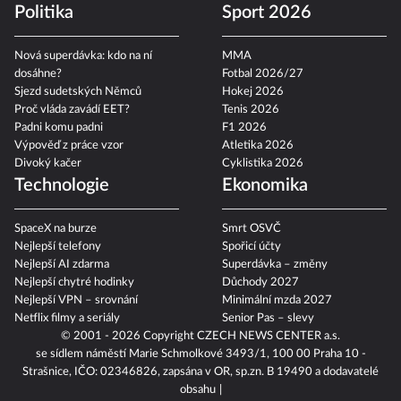
Politika
Sport 2026
Nová superdávka: kdo na ní
MMA
dosáhne?
Fotbal 2026/27
Sjezd sudetských Němců
Hokej 2026
Proč vláda zavádí EET?
Tenis 2026
Padni komu padni
F1 2026
Výpověď z práce vzor
Atletika 2026
Divoký kačer
Cyklistika 2026
Technologie
Ekonomika
SpaceX na burze
Smrt OSVČ
Nejlepší telefony
Spořicí účty
Nejlepší AI zdarma
Superdávka – změny
Nejlepší chytré hodinky
Důchody 2027
Nejlepší VPN – srovnání
Minimální mzda 2027
Netflix filmy a seriály
Senior Pas – slevy
© 2001 - 2026 Copyright
CZECH NEWS CENTER a.s.
se sídlem náměstí Marie Schmolkové 3493/1, 100 00 Praha 10 -
Strašnice, IČO: 02346826, zapsána v OR, sp.zn. B 19490 a dodavatelé
obsahu