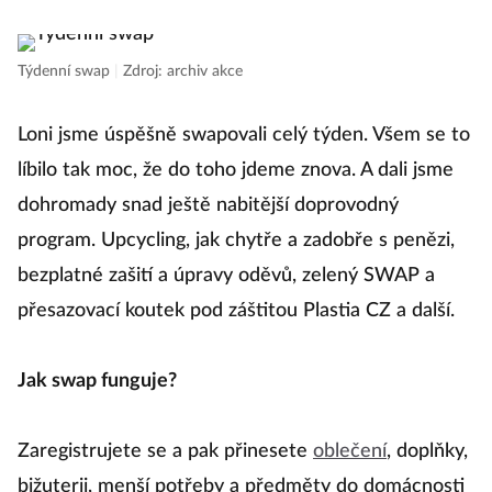
Týdenní swap
|
Zdroj: archiv akce
Loni jsme úspěšně swapovali celý týden. Všem se to
líbilo tak moc, že do toho jdeme znova. A dali jsme
dohromady snad ještě nabitější doprovodný
program. Upcycling, jak chytře a zadobře s penězi,
bezplatné zašití a úpravy oděvů, zelený SWAP a
přesazovací koutek pod záštitou Plastia CZ a další.
Jak swap funguje?
Zaregistrujete se a pak přinesete
oblečení
, doplňky,
bižuterii, menší potřeby a předměty do domácnosti