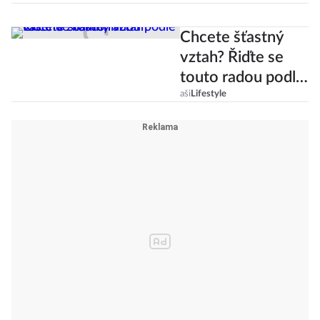
Chcete šťastný
vztah? Řiďte se
touto radou podle
vašeho znamení
aši
Lifestyle