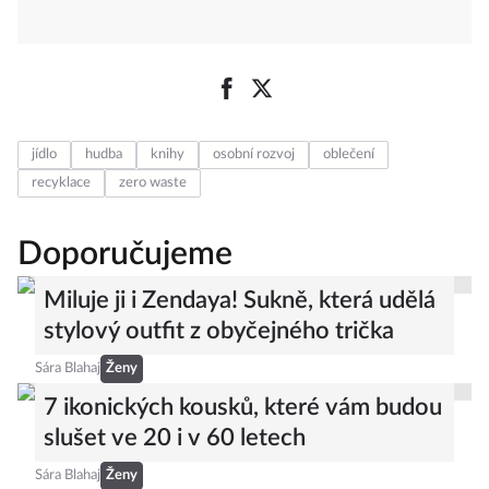
jídlo
hudba
knihy
osobní rozvoj
oblečení
recyklace
zero waste
Doporučujeme
Miluje ji i Zendaya! Sukně, která udělá
stylový outfit z obyčejného trička
Sára Blahaj
Ženy
7 ikonických kousků, které vám budou
slušet ve 20 i v 60 letech
Sára Blahaj
Ženy