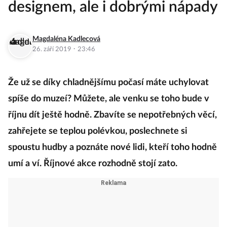
designem, ale i dobrými nápady
Magdaléna Kadlecová
·
26. září 2019
23:46
Že už se díky chladnějšímu počasí máte uchylovat
spíše do muzeí? Můžete, ale venku se toho bude v
říjnu dít ještě hodně. Zbavíte se nepotřebných věcí,
zahřejete se teplou polévkou, poslechnete si
spoustu hudby a poznáte nové lidi, kteří toho hodně
umí a ví. Říjnové akce rozhodně stojí zato.