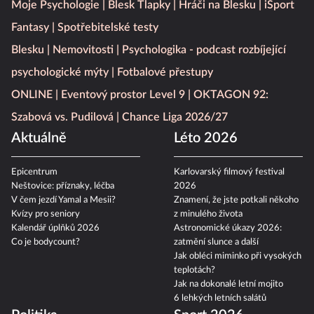
Moje Psychologie
Blesk Tlapky
Hráči na Blesku
iSport
Fantasy
Spotřebitelské testy
Blesku
Nemovitosti
Psychologika - podcast rozbíjející
psychologické mýty
Fotbalové přestupy
ONLINE
Eventový prostor Level 9
OKTAGON 92:
Szabová vs. Pudilová
Chance Liga 2026/27
Aktuálně
Léto 2026
Epicentrum
Karlovarský filmový festival
Neštovice: příznaky, léčba
2026
V čem jezdí Yamal a Mesii?
Znamení, že jste potkali někoho
Kvízy pro seniory
z minulého života
Kalendář úplňků 2026
Astronomické úkazy 2026:
Co je bodycount?
zatmění slunce a další
Jak obléci miminko při vysokých
teplotách?
Jak na dokonalé letní mojito
6 lehkých letních salátů