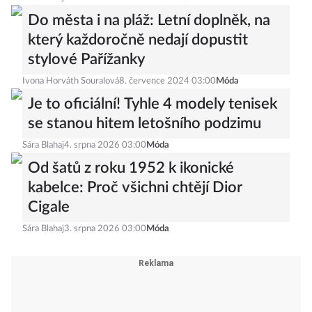
Do města i na pláž: Letní doplněk, na
který každoročně nedají dopustit
stylové Pařížanky
Ivona Horváth Souralová
8. července 2024 03:00
Móda
Je to oficiální! Tyhle 4 modely tenisek
se stanou hitem letošního podzimu
Sára Blahaj
4. srpna 2026 03:00
Móda
Od šatů z roku 1952 k ikonické
kabelce: Proč všichni chtějí Dior
Cigale
Sára Blahaj
3. srpna 2026 03:00
Móda