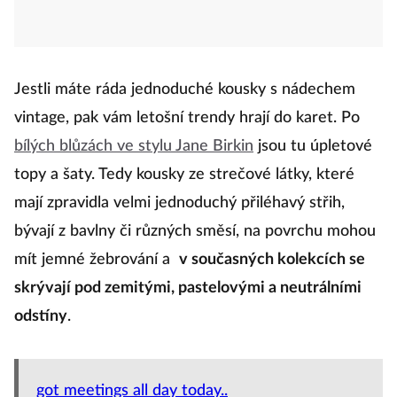
Jestli máte ráda jednoduché kousky s nádechem
vintage, pak vám letošní trendy hrají do karet. Po
bílých blůzách ve stylu Jane Birkin
jsou tu úpletové
topy a šaty. Tedy kousky ze strečové látky, které
mají zpravidla velmi jednoduchý přiléhavý střih,
bývají z bavlny či různých směsí, na povrchu mohou
mít jemné žebrování a
v současných kolekcích se
skrývají pod zemitými, pastelovými a neutrálními
odstíny
.
got meetings all day today..