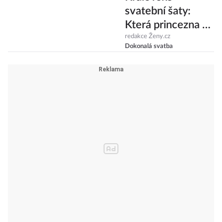
svatební šaty:
Která princezna si
troufla porušit
redakce Ženy.cz
Dokonalá svatba
tradice?