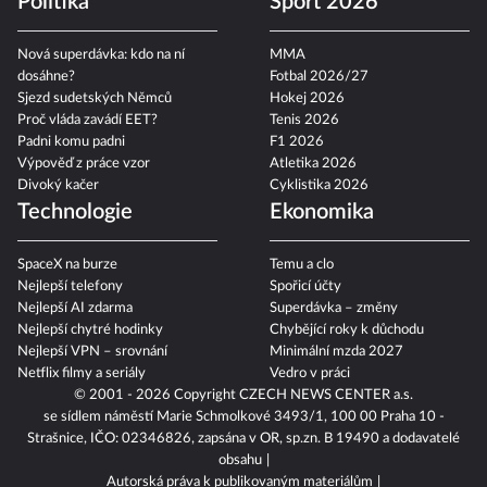
Politika
Sport 2026
Nová superdávka: kdo na ní
MMA
dosáhne?
Fotbal 2026/27
Sjezd sudetských Němců
Hokej 2026
Proč vláda zavádí EET?
Tenis 2026
Padni komu padni
F1 2026
Výpověď z práce vzor
Atletika 2026
Divoký kačer
Cyklistika 2026
Technologie
Ekonomika
SpaceX na burze
Temu a clo
Nejlepší telefony
Spořicí účty
Nejlepší AI zdarma
Superdávka – změny
Nejlepší chytré hodinky
Chybějící roky k důchodu
Nejlepší VPN – srovnání
Minimální mzda 2027
Netflix filmy a seriály
Vedro v práci
© 2001 - 2026 Copyright
CZECH NEWS CENTER a.s.
se sídlem náměstí Marie Schmolkové 3493/1, 100 00 Praha 10 -
Strašnice, IČO: 02346826, zapsána v OR, sp.zn. B 19490 a dodavatelé
obsahu
Autorská práva k publikovaným materiálům