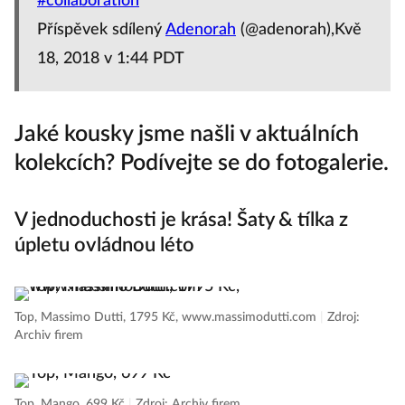
#collaboration
Příspěvek sdílený
Adenorah
(@adenorah),Kvě
18, 2018 v 1:44 PDT
Jaké kousky jsme našli v aktuálních
kolekcích? Podívejte se do fotogalerie.
V jednoduchosti je krása! Šaty & tílka z
úpletu ovládnou léto
Top, Massimo Dutti, 1795 Kč, www.massimodutti.com
|
Zdroj:
Archiv firem
Top, Mango, 699 Kč
|
Zdroj: Archiv firem