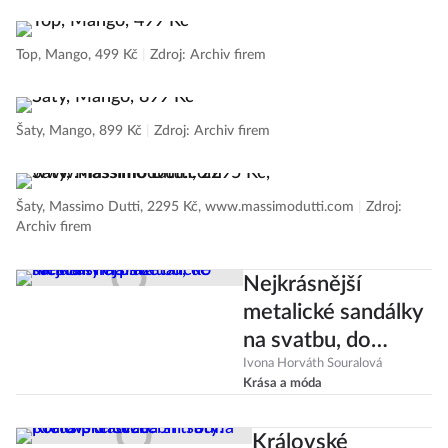
Top, Mango, 499 Kč
|
Zdroj: Archiv firem
Šaty, Mango, 899 Kč
|
Zdroj: Archiv firem
Šaty, Massimo Dutti, 2295 Kč, www.massimodutti.com
|
Zdroj:
Archiv firem
Nejkrásnější
metalické sandálky
na svatbu, do
města i na pláž
Ivona Horváth Souralová
Krása a móda
Královské