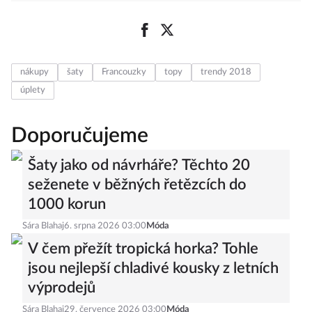
nákupy
šaty
Francouzky
topy
trendy 2018
úplety
Doporučujeme
Šaty jako od návrháře? Těchto 20
seženete v běžných řetězcích do
1000 korun
Sára Blahaj
6. srpna 2026 03:00
Móda
V čem přežít tropická horka? Tohle
jsou nejlepší chladivé kousky z letních
výprodejů
Sára Blahaj
29. července 2026 03:00
Móda