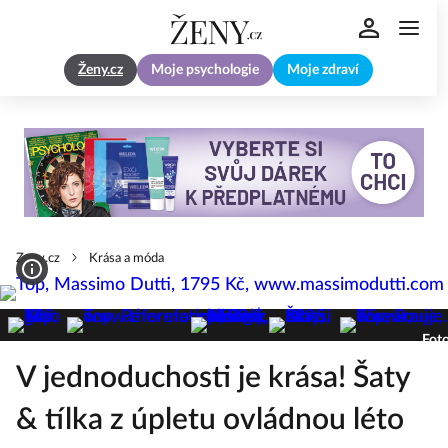
Ženy.cz
Moje psychologie
Moje zdraví
Zeny.cz
Krása a móda
Foto
V jednoduchosti je krása! Šaty
& tílka z úpletu ovládnou léto