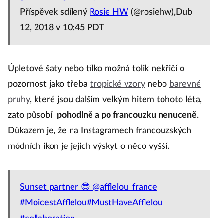
Příspěvek sdílený
Rosie HW
(@rosiehw),Dub
12, 2018 v 10:45 PDT
Úpletové šaty nebo tílko možná tolik nekřičí o
pozornost jako třeba
tropické vzory
nebo
barevné
pruhy
, které jsou dalším velkým hitem tohoto léta,
zato působí
pohodlně a po francouzku nenuceně
.
Důkazem je, že na Instagramech francouzských
módních ikon je jejich výskyt o něco vyšší.
Sunset partner 😎 @afflelou_france
#MoicestAfflelou#MustHaveAfflelou