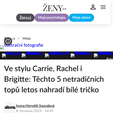
Ženy.cz
Moje psychologie
Moje zdraví
Zeny.cz
Móda
Foto
Ve stylu Carrie, Rachel i
Brigitte: Těchto 5 netradičních
topů letos nahradí bílé tričko
Ivona Horváth Souralová
·
4. července 2023
14:49