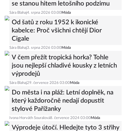
se stanou hitem letošního podzimu
Sára Blahaj
4. srpna 2026 03:00
Móda
Od šatů z roku 1952 k ikonické
kabelce: Proč všichni chtějí Dior
Cigale
Sára Blahaj
3. srpna 2026 03:00
Móda
V čem přežít tropická horka? Tohle
jsou nejlepší chladivé kousky z letních
výprodejů
Sára Blahaj
29. července 2026 03:00
Móda
Do města i na pláž: Letní doplněk, na
který každoročně nedají dopustit
stylové Pařížanky
Ivona Horváth Souralová
8. července 2024 03:00
Móda
Výprodeje útočí. Hledejte tyto 3 střihy