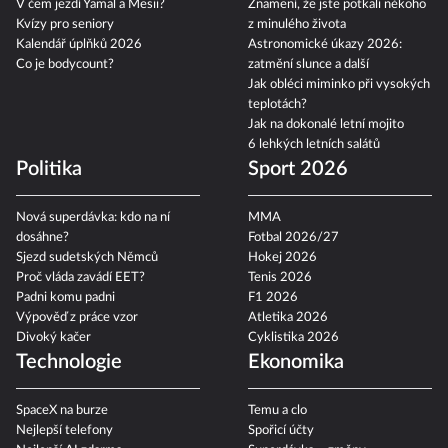
V čem jezdí Yamal a Mesii?
Znamení, že jste potkali někoho
Kvízy pro seniory
z minulého života
Kalendář úplňků 2026
Astronomické úkazy 2026:
Co je bodycount?
zatmění slunce a další
Jak obléci miminko při vysokých
teplotách?
Jak na dokonalé letní mojito
6 lehkých letních salátů
Politika
Sport 2026
Nová superdávka: kdo na ní
MMA
dosáhne?
Fotbal 2026/27
Sjezd sudetských Němců
Hokej 2026
Proč vláda zavádí EET?
Tenis 2026
Padni komu padni
F1 2026
Výpověď z práce vzor
Atletika 2026
Divoký kačer
Cyklistika 2026
Technologie
Ekonomika
SpaceX na burze
Temu a clo
Nejlepší telefony
Spořicí účty