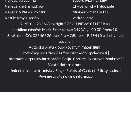
Nejlepší AI zdarma
Superdávka – změny
Nejlepší chytré hodinky
Chybějící roky k důchodu
Nejlepší VPN – srovnání
Minimální mzda 2027
Netflix filmy a seriály
Vedro v práci
© 2001 - 2026 Copyright
CZECH NEWS CENTER a.s.
se sídlem náměstí Marie Schmolkové 3493/1, 100 00 Praha 10 -
Strašnice, IČO: 02346826, zapsána v OR, sp.zn. B 19490 a dodavatelé
obsahu
Autorská práva k publikovaným materiálům
Podmínky pro užívání služby informační společnosti
Informace o zpracování osobních údajů
Cookies
Nastavení soukromí
Vlastnická struktura
Jednotná kontaktní místa / Single Points of Contact
Etický kodex
Povinně zveřejňované informace