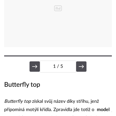
1
/ 5
Butterfly top
T
Butterfly top
získal svůj název díky střihu, jenž
Oz
připomíná motýlí křídla. Zpravidla jde totiž o
model
je