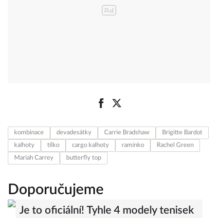
kombinace
devadesátky
Carrie Bradshaw
Brigitte Bardot
kalhoty
tílko
cargo kalhoty
ramínko
Rachel Green
Mariah Carrey
butterfly top
Doporučujeme
Je to oficiální! Tyhle 4 modely tenisek