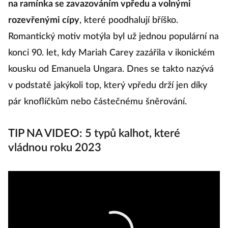
na ramínka se zavazováním vpředu a volnými
So
rozevřenými cípy
, které poodhalují bříško.
ka
Romantický motiv motýla byl už jednou populární na
p
konci 90. let, kdy Mariah Carey zazářila v ikonickém
Tí
kousku od Emanuela Ungara. Dnes se takto nazývá
př
v podstatě jakýkoli top, který vpředu drží jen díky
p
pár knoflíčkům nebo částečnému šněrování.
ak
TIP NA VIDEO: 5 typů kalhot, které
vládnou roku 2023