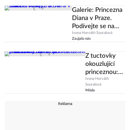
Galerie: Princezna
Diana v Praze.
Podívejte se na
unikátní fotky!
Ivona Horváth Souralová
Zaujalo nás
Z tuctovky
okouzlující
princeznou:
Kate
Ivona Horváth
Souralová
Middleton
Móda
slaví
narozeniny.
Jak se změnila
za posledních
20 let?