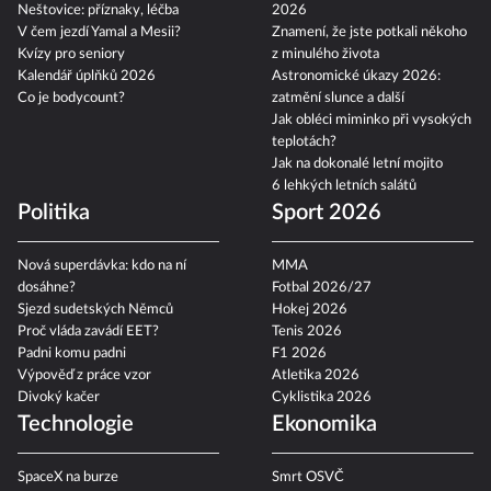
Neštovice: příznaky, léčba
2026
V čem jezdí Yamal a Mesii?
Znamení, že jste potkali někoho
Kvízy pro seniory
z minulého života
Kalendář úplňků 2026
Astronomické úkazy 2026:
Co je bodycount?
zatmění slunce a další
Jak obléci miminko při vysokých
teplotách?
Jak na dokonalé letní mojito
6 lehkých letních salátů
Politika
Sport 2026
Nová superdávka: kdo na ní
MMA
dosáhne?
Fotbal 2026/27
Sjezd sudetských Němců
Hokej 2026
Proč vláda zavádí EET?
Tenis 2026
Padni komu padni
F1 2026
Výpověď z práce vzor
Atletika 2026
Divoký kačer
Cyklistika 2026
Technologie
Ekonomika
SpaceX na burze
Smrt OSVČ