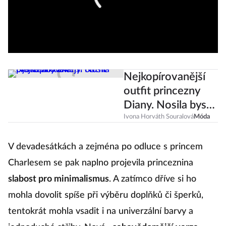
Nejkopírovanější
outfit princezny
Diany. Nosila byste
ho také?
Ivona Horváth Souralová
Móda
V devadesátkách a zejména po odluce s princem
Charlesem se pak naplno projevila princeznina
slabost pro minimalismus
. A zatímco dříve si ho
mohla dovolit spíše při výběru doplňků či šperků,
tentokrát mohla vsadit i na univerzální barvy a