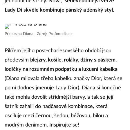
jednoduché střihy. Nová,
sebevědomější verze
Lady Di skvěle kombinuje pánský a ženský styl
.
Princezna Diana
|
Zdroj: Profimedia.cz
Pilířem jejího post-charlesovského období jsou
především
blejzry, košile, roláky, džíny s páskem,
lodičky na rozumném podpatku a luxusní kabelka
(Diana milovala třeba kabelku značky Dior, která se
po ní dodnes jmenuje Lady Dior). Diana si konečně
také mohla dovolit střídmější barvy, a tak se její
šatník zahalil do nadčasové kombinace, která
osciluje mezi černou, šedou, béžovou, bílou a
modrým denimem. Inspirujte se!