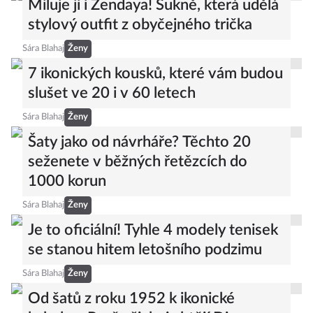
Miluje ji i Zendaya! Sukně, která udělá
stylový outfit z obyčejného trička
Sára Blahaj
Ženy
7 ikonických kousků, které vám budou
slušet ve 20 i v 60 letech
Sára Blahaj
Ženy
Šaty jako od návrháře? Těchto 20
seženete v běžných řetězcích do
1000 korun
Sára Blahaj
Ženy
Je to oficiální! Tyhle 4 modely tenisek
se stanou hitem letošního podzimu
Sára Blahaj
Ženy
Od šatů z roku 1952 k ikonické