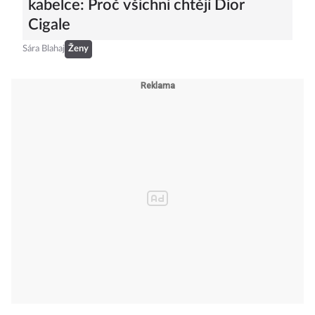
kabelce: Proč všichni chtějí Dior
Cigale
Sára Blahaj
Ženy