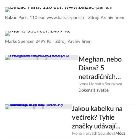
Balzac Paris, 110 eur, www.balzac-paris.fr
|
Zdroj: Archiv firem
Marks Spencer, 2499 Kč
|
Zdroj: Archiv firem
Meghan, nebo
Diana? 5
netradičních
trendů pro
Ivona Horváth Souralová
Dokonalá svatba
moderní nevěsty
Jakou kabelku na
večírek? Tyhle
značky udávají
trend!
Ivona Horváth Souralová
Móda