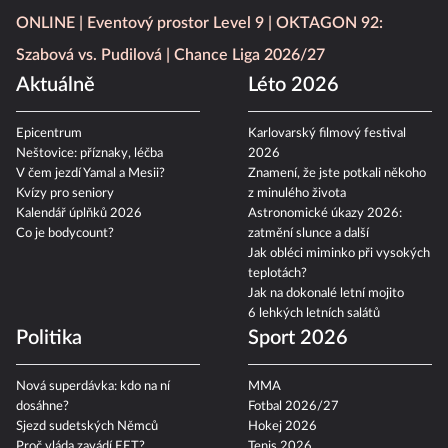
ONLINE
Eventový prostor Level 9
OKTAGON 92:
Szabová vs. Pudilová
Chance Liga 2026/27
Aktuálně
Léto 2026
Epicentrum
Karlovarský filmový festival
Neštovice: příznaky, léčba
2026
V čem jezdí Yamal a Mesii?
Znamení, že jste potkali někoho
Kvízy pro seniory
z minulého života
Kalendář úplňků 2026
Astronomické úkazy 2026:
Co je bodycount?
zatmění slunce a další
Jak obléci miminko při vysokých
teplotách?
Jak na dokonalé letní mojito
6 lehkých letních salátů
Politika
Sport 2026
Nová superdávka: kdo na ní
MMA
dosáhne?
Fotbal 2026/27
Sjezd sudetských Němců
Hokej 2026
Proč vláda zavádí EET?
Tenis 2026