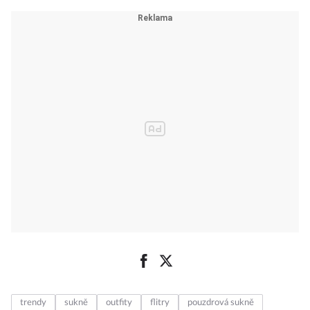
trendy
sukně
outfity
flitry
pouzdrová sukně