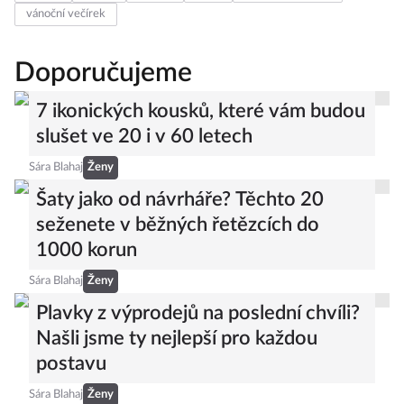
vánoční večírek
Doporučujeme
7 ikonických kousků, které vám budou
slušet ve 20 i v 60 letech
Sára Blahaj
Ženy
Šaty jako od návrháře? Těchto 20
seženete v běžných řetězcích do
1000 korun
Sára Blahaj
Ženy
Plavky z výprodejů na poslední chvíli?
Našli jsme ty nejlepší pro každou
postavu
Sára Blahaj
Ženy