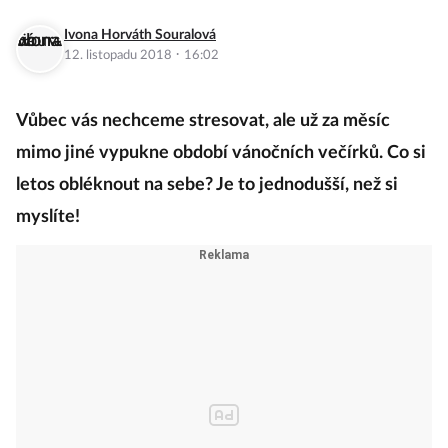
Ivona Horváth Souralová
·
12. listopadu 2018
16:02
Vůbec vás nechceme stresovat, ale už za měsíc
mimo jiné vypukne období vánočních večírků. Co si
letos obléknout na sebe? Je to jednodušší, než si
myslíte!