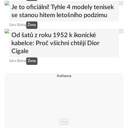
Je to oficiální! Tyhle 4 modely tenisek
se stanou hitem letošního podzimu
Sára Blahaj
Ženy
Od šatů z roku 1952 k ikonické
kabelce: Proč všichni chtějí Dior
Cigale
Sára Blahaj
Ženy