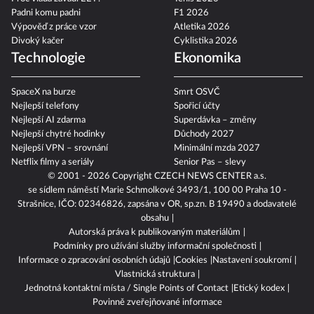
Padni komu padni
F1 2026
Výpověď z práce vzor
Atletika 2026
Divoký kačer
Cyklistika 2026
Technologie
Ekonomika
SpaceX na burze
Smrt OSVČ
Nejlepší telefony
Spořicí účty
Nejlepší AI zdarma
Superdávka – změny
Nejlepší chytré hodinky
Důchody 2027
Nejlepší VPN – srovnání
Minimální mzda 2027
Netflix filmy a seriály
Senior Pas – slevy
© 2001 - 2026 Copyright
CZECH NEWS CENTER a.s.
se sídlem náměstí Marie Schmolkové 3493/1, 100 00 Praha 10 -
Strašnice, IČO: 02346826, zapsána v OR, sp.zn. B 19490 a dodavatelé
obsahu
Autorská práva k publikovaným materiálům
Podmínky pro užívání služby informační společnosti
Informace o zpracování osobních údajů
Cookies
Nastavení soukromí
Vlastnická struktura
Jednotná kontaktní místa / Single Points of Contact
Etický kodex
Povinně zveřejňované informace