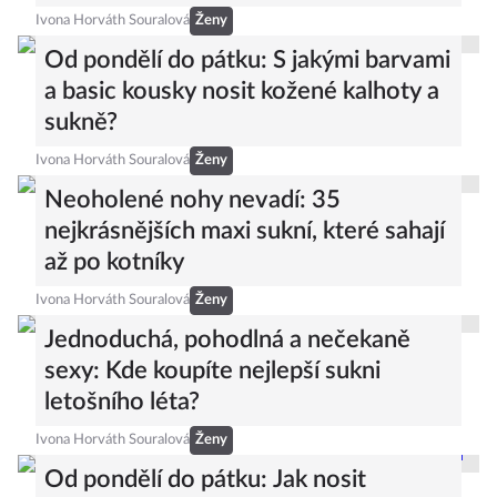
Ivona Horváth Souralová
Ženy
Od pondělí do pátku: S jakými barvami
a basic kousky nosit kožené kalhoty a
sukně?
Ivona Horváth Souralová
Ženy
Neoholené nohy nevadí: 35
nejkrásnějších maxi sukní, které sahají
až po kotníky
Ivona Horváth Souralová
Ženy
Jednoduchá, pohodlná a nečekaně
sexy: Kde koupíte nejlepší sukni
letošního léta?
Ivona Horváth Souralová
Ženy
Od pondělí do pátku: Jak nosit