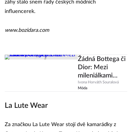
záhy stalo snem řady českých módních
influencerek.
www.bozidara.com
Žádná Bottega či
Dior: Mezi
mileniálkami
nejvíc letí
Ivona Horváth Souralová
Móda
kabelky českých
značek
La Lute Wear
Za značkou La Lute Wear stojí dvě kamarádky z