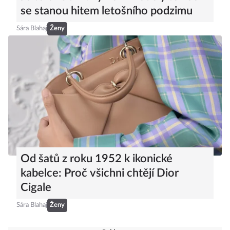
se stanou hitem letošního podzimu
Sára Blahaj
Ženy
Od šatů z roku 1952 k ikonické
kabelce: Proč všichni chtějí Dior
Cigale
Sára Blahaj
Ženy