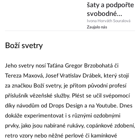
šaty a podpořte
svobodné
matky. V Praze
Ivona Horváth Souralová
Zaujalo nás
otevřel Fashion
Charity Shop
Boží svetry
Jeho svetry nosí Taťána Gregor Brzobohatá či
Tereza Maxová, Josef Vratislav Drábek, který stojí
za značkou Boží svetry, je přitom původní profesí
příslušník vězeňské služby. Plést se učil svépomocí
díky návodům od Drops Design a na Youtube. Dnes
dokáže experimentovat i s různými ozdobnými
prvky, jako jsou nabírané rukávy, copánkové zdobení,
retro vzory nebo něžné perlové či kamínkové