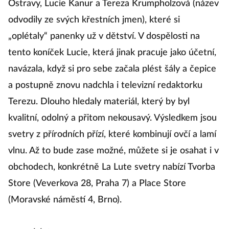
Ostravy, Lucie Kanur a Tereza Krumpholzová (název
odvodily ze svých křestních jmen), které si
„oplétaly“ panenky už v dětství. V dospělosti na
tento koníček Lucie, která jinak pracuje jako účetní,
navázala, když si pro sebe začala plést šály a čepice
a postupně znovu nadchla i televizní redaktorku
Terezu. Dlouho hledaly materiál, který by byl
kvalitní, odolný a přitom nekousavý. Výsledkem jsou
svetry z přírodních přízí, které kombinují ovčí a lamí
vlnu. Až to bude zase možné, můžete si je osahat i v
obchodech, konkrétně La Lute svetry nabízí Tvorba
Store (Veverkova 28, Praha 7) a Place Store
(Moravské náměstí 4, Brno).