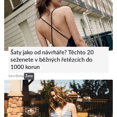
Šaty jako od návrháře? Těchto 20
seženete v běžných řetězcích do
1000 korun
Sára Blahaj
Ženy