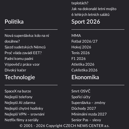
teplotách?
Jak na dokonalé letní mojito
6 lehkých letních salátů
Politika
Sport 2026
Nová superdávka: kdo na ní
MMA
dosáhne?
Fotbal 2026/27
Sjezd sudetských Němců
Hokej 2026
Proč vláda zavádí EET?
Tenis 2026
Padni komu padni
F1 2026
Výpověď z práce vzor
Atletika 2026
Divoký kačer
Cyklistika 2026
Technologie
Ekonomika
SpaceX na burze
Smrt OSVČ
Nejlepší telefony
Spořicí účty
Nejlepší AI zdarma
Superdávka – změny
Nejlepší chytré hodinky
Důchody 2027
Nejlepší VPN – srovnání
Minimální mzda 2027
Netflix filmy a seriály
Senior Pas – slevy
© 2001 - 2026 Copyright
CZECH NEWS CENTER a.s.