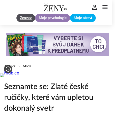
Ženy.cz
Moje psychologie
Moje zdraví
Zeny.cz
Móda
Seznamte se: Zlaté české
ručičky, které vám upletou
dokonalý svetr