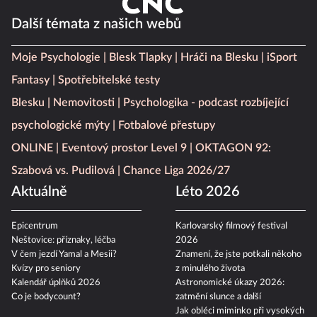
Další témata z našich webů
Moje Psychologie
Blesk Tlapky
Hráči na Blesku
iSport
Fantasy
Spotřebitelské testy
Blesku
Nemovitosti
Psychologika - podcast rozbíjející
psychologické mýty
Fotbalové přestupy
ONLINE
Eventový prostor Level 9
OKTAGON 92:
Szabová vs. Pudilová
Chance Liga 2026/27
Aktuálně
Léto 2026
Epicentrum
Karlovarský filmový festival
Neštovice: příznaky, léčba
2026
V čem jezdí Yamal a Mesii?
Znamení, že jste potkali někoho
Kvízy pro seniory
z minulého života
Kalendář úplňků 2026
Astronomické úkazy 2026:
Co je bodycount?
zatmění slunce a další
Jak obléci miminko při vysokých