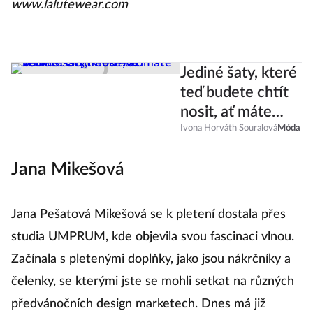
www.lalutewear.com
Jediné šaty, které
teď budete chtít
nosit, ať máte
velikost 36, nebo
Ivona Horváth Souralová
Móda
40!
Jana Mikešová
Jana Pešatová Mikešová se k pletení dostala přes
studia UMPRUM, kde objevila svou fascinaci vlnou.
Začínala s pletenými doplňky, jako jsou nákrčníky a
čelenky, se kterými jste se mohli setkat na různých
předvánočních design marketech. Dnes má již