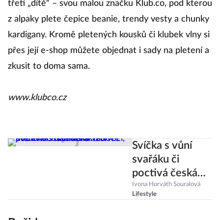
třetí „dítě“ – svou malou značku Klub.co, pod kterou
z alpaky plete čepice beanie, trendy vesty a chunky
kardigany. Kromě pletených kousků či klubek vlny si
přes její e-shop můžete objednat i sady na pletení a
zkusit to doma sama.
www.klubco.cz
Svíčka s vůní
svařáku či
poctivá česká
deka: 15 věcí,
Ivona Horváth Souralová
Lifestyle
které vás naladí
na Vánoce