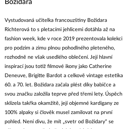
Božidara
Vystudovaná učitelka francouzštiny Božidara
Richterová to s pletacími jehlicemi dotáhla až na
fashion week, kde v roce 2019 prezentovala kolekci
pro podzim a zimu plnou pohodlného pleteného,
rozhodně ne však usedlého oblečení. Její hlavní
inspirací jsou totiž filmové ikony jako Catherine
Deneuve, Brigitte Bardot a celkově vintage estetika
60. a 70. let. Božidara začala plést díky babičce a
svou značku založila teprve před třemi lety. Úspěch
sklízela takřka okamžitě, její objemné kardigany ze
100% alpaky si člověk musel zamilovat na první
pohled. Není divu, že mít „svetr od Božidary“ se