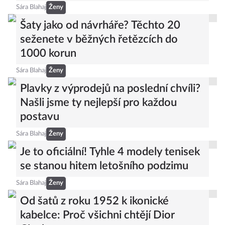
Sára Blahaj
Ženy
Šaty jako od návrháře? Těchto 20
seženete v běžných řetězcích do
1000 korun
Sára Blahaj
Ženy
Plavky z výprodejů na poslední chvíli?
Našli jsme ty nejlepší pro každou
postavu
Sára Blahaj
Ženy
Je to oficiální! Tyhle 4 modely tenisek
se stanou hitem letošního podzimu
Sára Blahaj
Ženy
Od šatů z roku 1952 k ikonické
kabelce: Proč všichni chtějí Dior