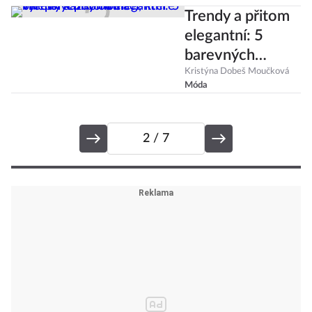
Trendy a přitom
elegantní: 5
barevných
kombinací, které
Kristýna Dobeš Moučková
Móda
vylepší každý
outfit
2
/ 7