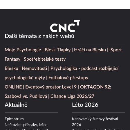
Další témata z našich webů
Moje Psychologie
Blesk Tlapky
Hráči na Blesku
iSport
Fantasy
Spotřebitelské testy
Blesku
Nemovitosti
Psychologika - podcast rozbíjející
psychologické mýty
Fotbalové přestupy
ONLINE
Eventový prostor Level 9
OKTAGON 92:
Szabová vs. Pudilová
Chance Liga 2026/27
Aktuálně
Léto 2026
Epicentrum
Karlovarský filmový festival
Neštovice: příznaky, léčba
2026