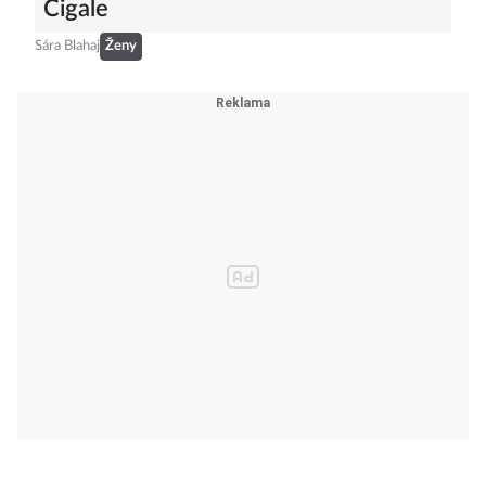
Cigale
Sára Blahaj
Ženy