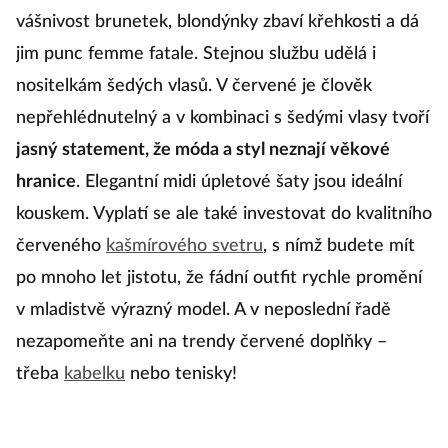
vášnivost brunetek, blondýnky zbaví křehkosti a dá
n
jim punc femme fatale. Stejnou službu udělá i
c
nositelkám šedých vlasů. V červené je člověk
š
nepřehlédnutelný a v kombinaci s šedými vlasy tvoří
l
jasný statement, že móda a styl neznají věkové
v
hranice
. Elegantní midi úpletové šaty jsou ideální
t
á
kouskem. Vyplatí se ale také investovat do kvalitního
červeného
kašmírového svetru
, s nímž budete mít
ch
po mnoho let jistotu, že fádní outfit rychle promění
v mladistvě výrazný model. A v neposlední řadě
nezapomeňte ani na trendy červené doplňky –
třeba
kabelku
nebo tenisky!