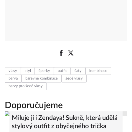
vlasy
styl
šperky
outfit
šaty
kombinace
barva
barevné kombinace
šedé vlasy
barvy pro šedé vlasy
Doporučujeme
Miluje ji i Zendaya! Sukně, která udělá
stylový outfit z obyčejného trička