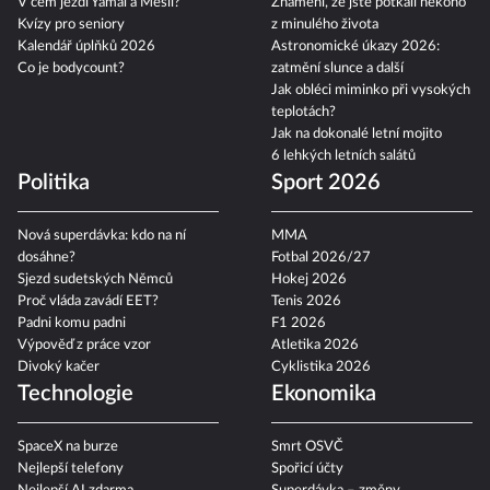
V čem jezdí Yamal a Mesii?
Znamení, že jste potkali někoho
Kvízy pro seniory
z minulého života
Kalendář úplňků 2026
Astronomické úkazy 2026:
Co je bodycount?
zatmění slunce a další
Jak obléci miminko při vysokých
teplotách?
Jak na dokonalé letní mojito
6 lehkých letních salátů
Politika
Sport 2026
Nová superdávka: kdo na ní
MMA
dosáhne?
Fotbal 2026/27
Sjezd sudetských Němců
Hokej 2026
Proč vláda zavádí EET?
Tenis 2026
Padni komu padni
F1 2026
Výpověď z práce vzor
Atletika 2026
Divoký kačer
Cyklistika 2026
Technologie
Ekonomika
SpaceX na burze
Smrt OSVČ
Nejlepší telefony
Spořicí účty