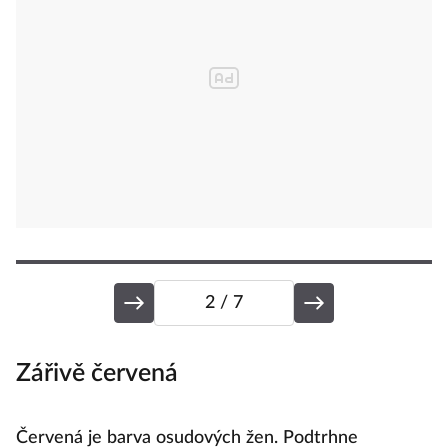
2
/ 7
Zářivě červená
C
ak
Červená je barva osudových žen. Podtrhne
Še