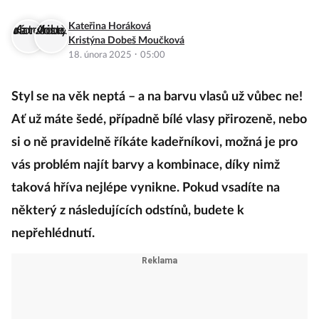
Kateřina Horáková
Kristýna Dobeš Moučková
·
18. února 2025
05:00
Styl se na věk neptá – a na barvu vlasů už vůbec ne!
Ať už máte šedé, případně bílé vlasy přirozeně, nebo
si o ně pravidelně říkáte kadeřníkovi, možná je pro
vás problém najít barvy a kombinace, díky nimž
taková hříva nejlépe vynikne. Pokud vsadíte na
některý z následujících odstínů, budete k
nepřehlédnutí.