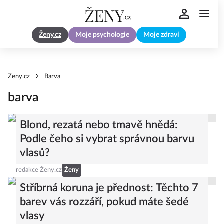
Ženy.cz
Moje psychologie
Moje zdraví
Zeny.cz
Barva
barva
Blond, rezatá nebo tmavě hnědá:
Podle čeho si vybrat správnou barvu
vlasů?
redakce Ženy.cz
Ženy
Stříbrná koruna je přednost: Těchto 7
barev vás rozzáří, pokud máte šedé
vlasy