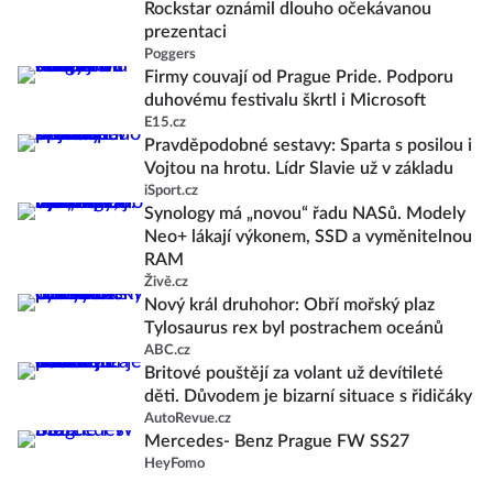
Rockstar oznámil dlouho očekávanou
prezentaci
Poggers
Firmy couvají od Prague Pride. Podporu
duhovému festivalu škrtl i Microsoft
E15.cz
Pravděpodobné sestavy: Sparta s posilou i
Vojtou na hrotu. Lídr Slavie už v základu
iSport.cz
Synology má „novou“ řadu NASů. Modely
Neo+ lákají výkonem, SSD a vyměnitelnou
RAM
Živě.cz
Nový král druhohor: Obří mořský plaz
Tylosaurus rex byl postrachem oceánů
ABC.cz
Britové pouštějí za volant už devítileté
děti. Důvodem je bizarní situace s řidičáky
AutoRevue.cz
Mercedes- Benz Prague FW SS27
HeyFomo