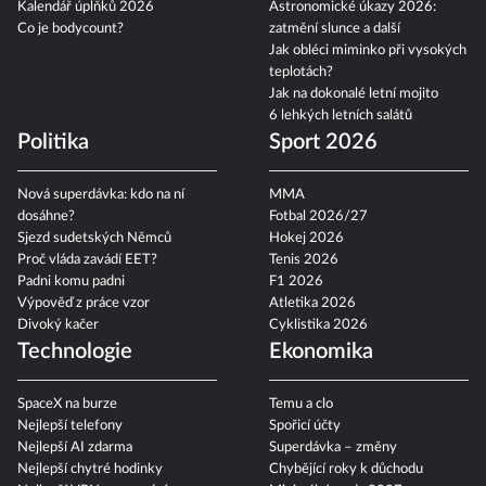
Kalendář úplňků 2026
Astronomické úkazy 2026:
Co je bodycount?
zatmění slunce a další
Jak obléci miminko při vysokých
teplotách?
Jak na dokonalé letní mojito
6 lehkých letních salátů
Politika
Sport 2026
Nová superdávka: kdo na ní
MMA
dosáhne?
Fotbal 2026/27
Sjezd sudetských Němců
Hokej 2026
Proč vláda zavádí EET?
Tenis 2026
Padni komu padni
F1 2026
Výpověď z práce vzor
Atletika 2026
Divoký kačer
Cyklistika 2026
Technologie
Ekonomika
SpaceX na burze
Temu a clo
Nejlepší telefony
Spořicí účty
Nejlepší AI zdarma
Superdávka – změny
Nejlepší chytré hodinky
Chybějící roky k důchodu