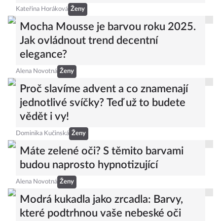
Kateřina Horáková
Ženy
Mocha Mousse je barvou roku 2025.
Jak ovládnout trend decentní
elegance?
Alena Novotná
Ženy
Proč slavíme advent a co znamenají
jednotlivé svíčky? Teď už to budete
vědět i vy!
Dominika Kučinská
Ženy
Máte zelené oči? S těmito barvami
budou naprosto hypnotizující
Alena Novotná
Ženy
Modrá kukadla jako zrcadla: Barvy,
které podtrhnou vaše nebeské oči