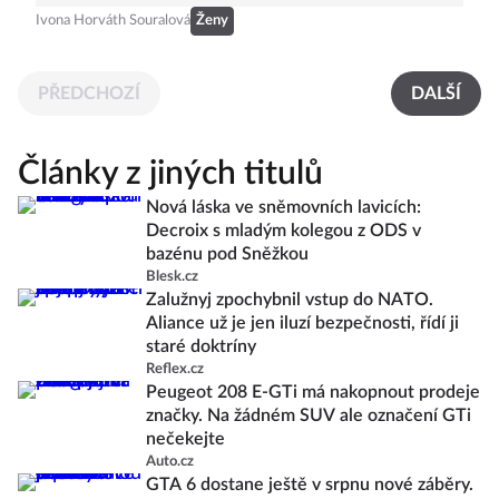
Ivona Horváth Souralová
Ženy
PŘEDCHOZÍ
DALŠÍ
Články z jiných titulů
Nová láska ve sněmovních lavicích:
Decroix s mladým kolegou z ODS v
bazénu pod Sněžkou
Blesk.cz
Zalužnyj zpochybnil vstup do NATO.
Aliance už je jen iluzí bezpečnosti, řídí ji
staré doktríny
Reflex.cz
Peugeot 208 E-GTi má nakopnout prodeje
značky. Na žádném SUV ale označení GTi
nečekejte
Auto.cz
GTA 6 dostane ještě v srpnu nové záběry.