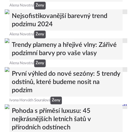
Alena Novotná
Ženy
Nejsofistikovanější barevný trend
podzimu 2024
Alena Novotná
Ženy
Trendy plameny a hřejivé vlny: Zářivé
podzimní barvy pro vaše vlasy
Alena Novotná
Ženy
První výhled do nové sezóny: 5 trendy
odstínů, které budeme nosit na
podzim
Ivona Horváth Souralová
Ženy
Pohoda s příměsí luxusu: 45
nejkrásnějších letních šatů v
přírodních odstínech