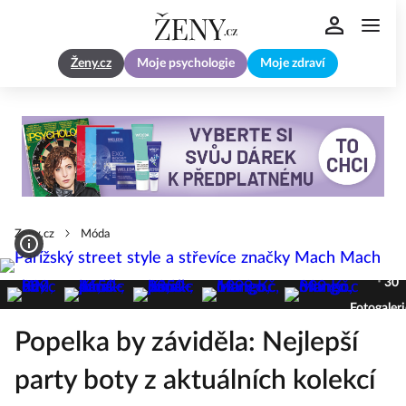
Ženy.cz
Moje psychologie
Moje zdraví
Zeny.cz
Móda
30
Fotogaleri
Popelka by záviděla: Nejlepší
party boty z aktuálních kolekcí