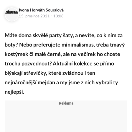
Ivona Horváth Souralová
·
15. prosince 2021
13:08
Máte doma skvělé party šaty, a nevíte, co k nim za
boty? Nebo preferujete minimalismus, třeba tmavý
kostýmek či malé černé, ale na večírek ho chcete
trochu pozvednout? Aktuální kolekce se přímo
blýskají střevíčky, které zvládnou i ten
nejnáročnější mejdan a my jsme z nich vybrali ty
nejlepší.