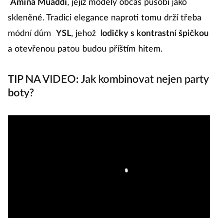
Amina Muaddi
, jejíž modely občas působí jako
skleněné. Tradici elegance naproti tomu drží třeba
módní dům
YSL
, jehož
lodičky s kontrastní špičkou
a otevřenou patou budou příštím hitem.
TIP NA VIDEO: Jak kombinovat nejen party
boty?