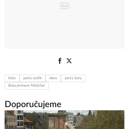
boty
party outfit
obuv
party boty
Bota jménem Melichar
Doporučujeme