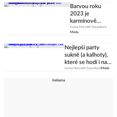
Barvou roku
2023 je
karmínově
růžová Viva
Ivona Horváth Souralová
Móda
Magenta. Jak ji
zařadit do
Nejlepší party
šatníku?
sukně (a kalhoty),
které se hodí i na
Štědrý večer
Ivona Horváth Souralová
Móda