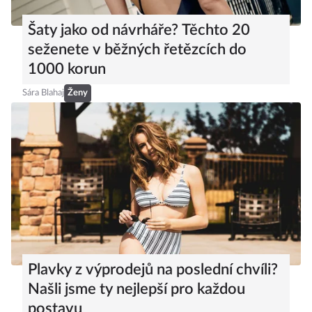
Šaty jako od návrháře? Těchto 20
seženete v běžných řetězcích do
1000 korun
Sára Blahaj
Ženy
Plavky z výprodejů na poslední chvíli?
Našli jsme ty nejlepší pro každou
postavu