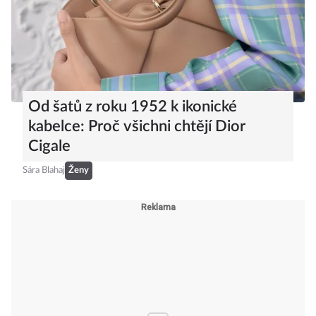
Od šatů z roku 1952 k ikonické
kabelce: Proč všichni chtějí Dior
Cigale
Sára Blahaj
Ženy