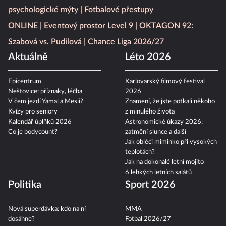
psychologické mýty
Fotbalové přestupy
ONLINE
Eventový prostor Level 9
OKTAGON 92:
Szabová vs. Pudilová
Chance Liga 2026/27
Aktuálně
Léto 2026
Epicentrum
Karlovarský filmový festival
Neštovice: příznaky, léčba
2026
V čem jezdí Yamal a Mesii?
Znamení, že jste potkali někoho
Kvízy pro seniory
z minulého života
Kalendář úplňků 2026
Astronomické úkazy 2026:
Co je bodycount?
zatmění slunce a další
Jak obléci miminko při vysokých
teplotách?
Jak na dokonalé letní mojito
6 lehkých letních salátů
Politika
Sport 2026
Nová superdávka: kdo na ní
MMA
dosáhne?
Fotbal 2026/27