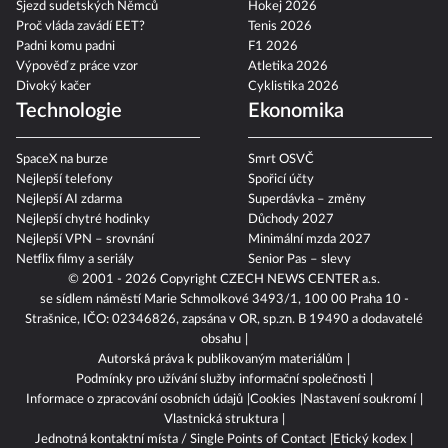
Sjezd sudetských Němců
Hokej 2026
Proč vláda zavádí EET?
Tenis 2026
Padni komu padni
F1 2026
Výpověď z práce vzor
Atletika 2026
Divoký kačer
Cyklistika 2026
Technologie
Ekonomika
SpaceX na burze
Smrt OSVČ
Nejlepší telefony
Spořicí účty
Nejlepší AI zdarma
Superdávka – změny
Nejlepší chytré hodinky
Důchody 2027
Nejlepší VPN – srovnání
Minimální mzda 2027
Netflix filmy a seriály
Senior Pas – slevy
© 2001 - 2026 Copyright
CZECH NEWS CENTER a.s.
se sídlem náměstí Marie Schmolkové 3493/1, 100 00 Praha 10 -
Strašnice, IČO: 02346826, zapsána v OR, sp.zn. B 19490 a dodavatelé
obsahu
Autorská práva k publikovaným materiálům
Podmínky pro užívání služby informační společnosti
Informace o zpracování osobních údajů
Cookies
Nastavení soukromí
Vlastnická struktura
Jednotná kontaktní místa / Single Points of Contact
Etický kodex