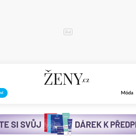
Móda
ví