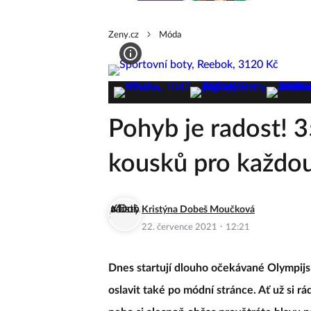
Zeny.cz
Móda
Pohyb je radost! 3
kousků pro každo
Kristýna Dobeš Moučková
·
22. července 2021
12:21
Dnes startují dlouho očekávané Olympijské
oslavit také po módní stránce. Ať už si rá