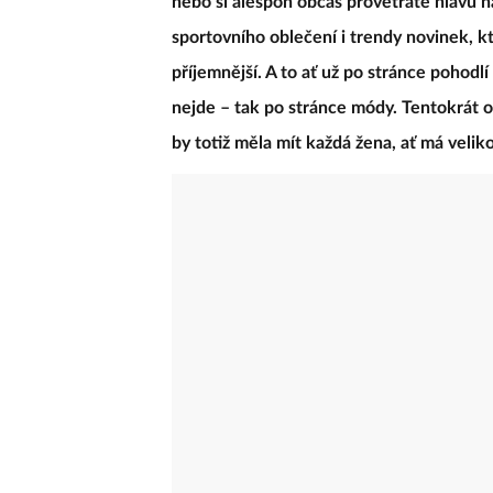
nebo si alespoň občas provětráte hlavu 
sportovního oblečení i trendy novinek, k
příjemnější. A to ať už po stránce pohodlí
nejde – tak po stránce módy. Tentokrát 
by totiž měla mít každá žena, ať má velik