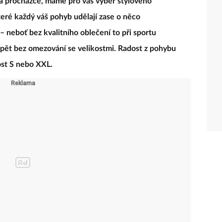
na procházce, máme pro vás výběr stylového
teré každý váš pohyb udělají zase o něco
 – neboť bez kvalitního oblečení to při sportu
opět bez omezování se velikostmi. Radost z pohybu
ost S nebo XXL.