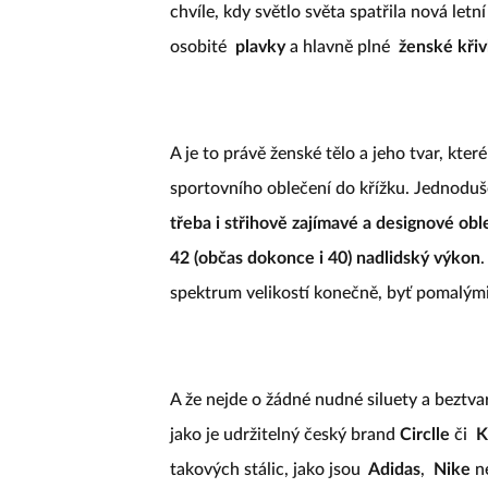
chvíle, kdy světlo světa spatřila nová let
osobité
plavky
a hlavně plné
ženské kři
A je to právě ženské tělo a jeho tvar, kte
sportovního oblečení do křížku. Jednodu
třeba i střihově zajímavé a designové oble
42 (občas dokonce i 40) nadlidský výkon
.
spektrum velikostí konečně, byť pomalými 
A že nejde o žádné nudné siluety a beztvará
jako je udržitelný český brand
Circlle
či
K
takových stálic, jako jsou
Adidas
,
Nike
n