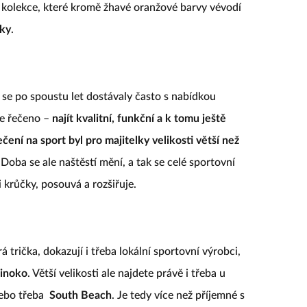
ní kolekce, které kromě žhavé oranžové barvy vévodí
vky
.
ré se po spoustu let dostávaly často s nabídkou
še řečeno –
najít kvalitní, funkční a k tomu ještě
čení na sport byl pro majitelky velikosti větší než
 Doba se ale naštěstí mění, a tak se celé sportovní
krůčky, posouvá a rozšiřuje.
 trička, dokazují i třeba lokální sportovní výrobci,
inoko
. Větší velikosti ale najdete právě i třeba u
ebo třeba
South Beach
. Je tedy více než příjemné s