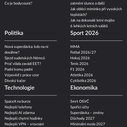
Co je bodycount?
zatmění slunce a další
Jak obléci miminko při vysokých
teplotách?
Jak na dokonalé letní mojito
6 lehkých letních salátů
Politika
Sport 2026
Nová superdávka: kdo na ní
MMA
dosáhne?
Fotbal 2026/27
Sjezd sudetských Němců
Hokej 2026
Proč vláda zavádí EET?
Tenis 2026
Padni komu padni
F1 2026
Výpověď z práce vzor
Atletika 2026
Divoký kačer
Cyklistika 2026
Technologie
Ekonomika
SpaceX na burze
Smrt OSVČ
Nejlepší telefony
Spořicí účty
Nejlepší AI zdarma
Superdávka – změny
Nejlepší chytré hodinky
Důchody 2027
Nejlepší VPN – srovnání
Minimální mzda 2027