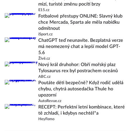
mizí, turisté změnu pocítí brzy
E15.cz
Fotbalové přestupy ONLINE: Slavný klub
chce Mercada, Sparta ale měla nabídku
odmítnout
iSport.cz
ChatGPT teď neunavíte. Bezplatná verze
má neomezený chat a lepší model GPT-
5.6
Živě.cz
Nový král druhohor: Obří mořský plaz
Tylosaurus rex byl postrachem oceánů
ABC.cz
Poutáte děti bezpečně? Když rodič udělá
chybu, chytrá autosedačka Thule ho
upozorní
AutoRevue.cz
RECEPT: Perfektní letní kombinace, které
tě zchladí, i kdybys nechtěl*a
HeyFomo