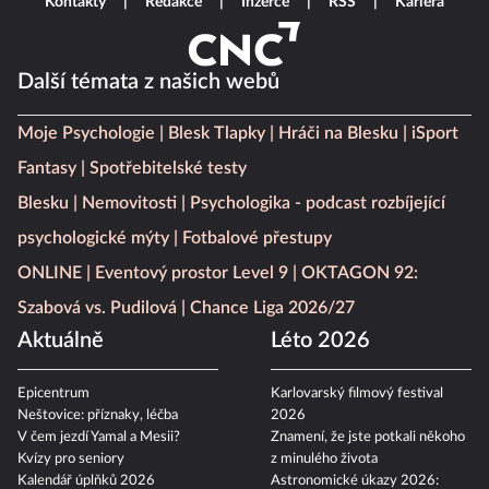
Kontakty
Redakce
Inzerce
RSS
Kariéra
Další témata z našich webů
Moje Psychologie
Blesk Tlapky
Hráči na Blesku
iSport
Fantasy
Spotřebitelské testy
Blesku
Nemovitosti
Psychologika - podcast rozbíjející
psychologické mýty
Fotbalové přestupy
ONLINE
Eventový prostor Level 9
OKTAGON 92:
Szabová vs. Pudilová
Chance Liga 2026/27
Aktuálně
Léto 2026
Epicentrum
Karlovarský filmový festival
Neštovice: příznaky, léčba
2026
V čem jezdí Yamal a Mesii?
Znamení, že jste potkali někoho
Kvízy pro seniory
z minulého života
Kalendář úplňků 2026
Astronomické úkazy 2026: