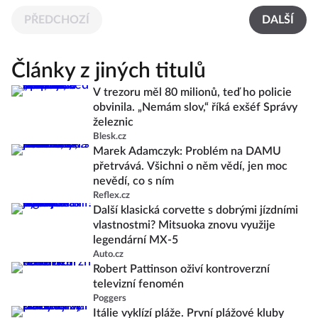
PŘEDCHOZÍ
DALŠÍ
Články z jiných titulů
V trezoru měl 80 milionů, teď ho policie
obvinila. „Nemám slov,“ říká exšéf Správy
železnic
Blesk.cz
Marek Adamczyk: Problém na DAMU
přetrvává. Všichni o něm vědí, jen moc
nevědí, co s ním
Reflex.cz
Další klasická corvette s dobrými jízdními
vlastnostmi? Mitsuoka znovu využije
legendární MX-5
Auto.cz
Robert Pattinson oživí kontroverzní
televizní fenomén
Poggers
Itálie vyklízí pláže. První plážové kluby