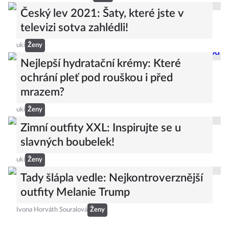
Český lev 2021: Šaty, které jste v
televizi sotva zahlédli!
uki
Ženy
Nejlepší hydratační krémy: Které
ochrání pleť pod rouškou i před
mrazem?
uki
Ženy
Zimní outfity XXL: Inspirujte se u
slavných boubelek!
uki
Ženy
Tady šlápla vedle: Nejkontroverznější
outfity Melanie Trump
Ivona Horváth Souralová
Ženy