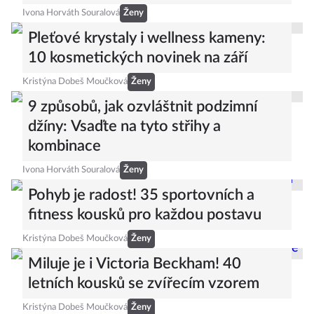
Ivona Horváth Souralová
Ženy
Pleťové krystaly i wellness kameny:
10 kosmetických novinek na září
Kristýna Dobeš Moučková
Ženy
9 způsobů, jak ozvláštnit podzimní
džíny: Vsaďte na tyto střihy a
kombinace
Ivona Horváth Souralová
Ženy
Pohyb je radost! 35 sportovních a
fitness kousků pro každou postavu
Kristýna Dobeš Moučková
Ženy
Miluje je i Victoria Beckham! 40
letních kousků se zvířecím vzorem
Kristýna Dobeš Moučková
Ženy