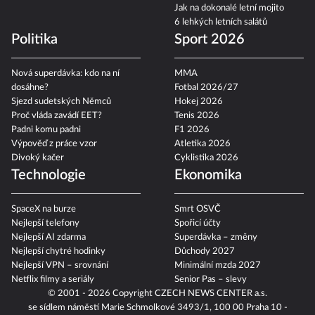
Jak na dokonalé letní mojito
6 lehkých letních salátů
Politika
Sport 2026
Nová superdávka: kdo na ní
MMA
dosáhne?
Fotbal 2026/27
Sjezd sudetských Němců
Hokej 2026
Proč vláda zavádí EET?
Tenis 2026
Padni komu padni
F1 2026
Výpověď z práce vzor
Atletika 2026
Divoký kačer
Cyklistika 2026
Technologie
Ekonomika
SpaceX na burze
Smrt OSVČ
Nejlepší telefony
Spořicí účty
Nejlepší AI zdarma
Superdávka – změny
Nejlepší chytré hodinky
Důchody 2027
Nejlepší VPN – srovnání
Minimální mzda 2027
Netflix filmy a seriály
Senior Pas – slevy
© 2001 - 2026 Copyright
CZECH NEWS CENTER a.s.
se sídlem náměstí Marie Schmolkové 3493/1, 100 00 Praha 10 -