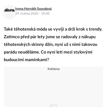
Ivona Horváth Souralová
·
29. května 2020
10:40
Také těhotenská móda se vyvíjí a drží krok s trendy.
Zatímco před pár lety jsme se radovaly z nákupu
těhotenských skinny džín, nyní už s nimi takovou
parádu neuděláme. Co nyní letí mezi stylovými
budoucími maminkami?