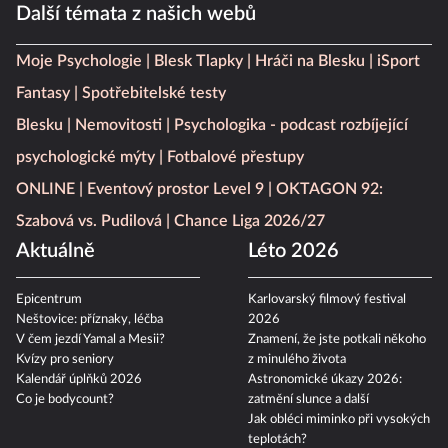
Další témata z našich webů
Moje Psychologie
Blesk Tlapky
Hráči na Blesku
iSport
Fantasy
Spotřebitelské testy
Blesku
Nemovitosti
Psychologika - podcast rozbíjející
psychologické mýty
Fotbalové přestupy
ONLINE
Eventový prostor Level 9
OKTAGON 92:
Szabová vs. Pudilová
Chance Liga 2026/27
Aktuálně
Léto 2026
Epicentrum
Karlovarský filmový festival
Neštovice: příznaky, léčba
2026
V čem jezdí Yamal a Mesii?
Znamení, že jste potkali někoho
Kvízy pro seniory
z minulého života
Kalendář úplňků 2026
Astronomické úkazy 2026:
Co je bodycount?
zatmění slunce a další
Jak obléci miminko při vysokých
teplotách?