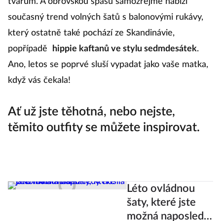
tvarům. A obrovskou spásu samozřejmě nabízí
současný trend volných šatů s balonovými rukávy,
který ostatně také pochází ze Skandinávie,
popřípadě
hippie kaftanů ve stylu sedmdesátek
.
Ano, letos se poprvé sluší vypadat jako vaše matka,
když vás čekala!
Ať už jste těhotná, nebo nejste,
těmito outfity se můžete inspirovat.
Léto ovládnou
šaty, které jste
možná naposledy