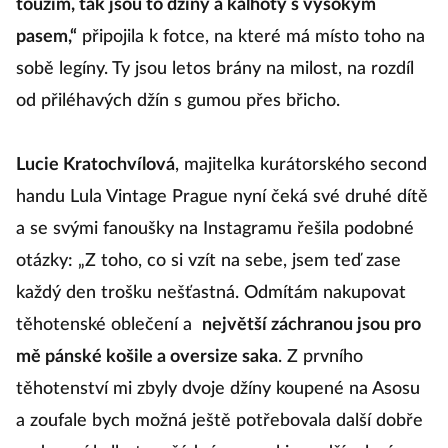
toužím, tak jsou to džíny a kalhoty s vysokým
pasem,“
připojila k fotce, na které má místo toho na
sobě legíny. Ty jsou letos brány na milost, na rozdíl
od přiléhavých džín s gumou přes břicho.
Lucie Kratochvílová
, majitelka kurátorského second
handu Lula Vintage Prague nyní čeká své druhé dítě
a se svými fanoušky na Instagramu řešila podobné
otázky: „Z toho, co si vzít na sebe, jsem teď zase
každý den trošku nešťastná. Odmítám nakupovat
těhotenské oblečení a
největší záchranou jsou pro
mě pánské košile a oversize saka
. Z prvního
těhotenství mi zbyly dvoje džíny koupené na Asosu
a zoufale bych možná ještě potřebovala další dobře