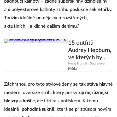
padnoucí kalhoty – žádné superskinny džínolegíny
ani polyesterové kalhoty střihu poslušné sekretářky.
Toužím ideálně po nějakých rozšířených,
aktuálních... a klidně dalším denimu.“
15 outfitů
Audrey Hepburn,
ve kterých by
dnes byla
Ivona Horváth Souralová
Móda
hvězdou
Instagramu
Záchranou pro tyto stylové ženy se tak stává hlavně
moderní oversize střih, který poskytují
nejrůznější
blejzry a košile, ale i
trika s potiskem
. K tomu
ideálně
pohodlná sukně
, která se přizpůsobí novým