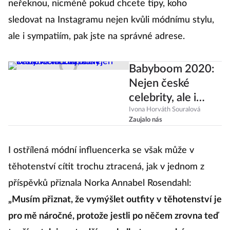
neřeknou, nicméně pokud chcete tipy, koho
sledovat na Instagramu nejen kvůli módnímu stylu,
ale i sympatiím, pak jste na správné adrese.
Babyboom 2020:
Nejen české
celebrity, ale i
světové módní
Ivona Horváth Souralová
Zaujalo nás
ikony!
I ostřílená módní influencerka se však může v
těhotenství cítit trochu ztracená, jak v jednom z
příspěvků přiznala Norka Annabel Rosendahl:
„Musím přiznat, že vymýšlet outfity v těhotenství je
pro mě náročné, protože jestli po něčem zrovna teď