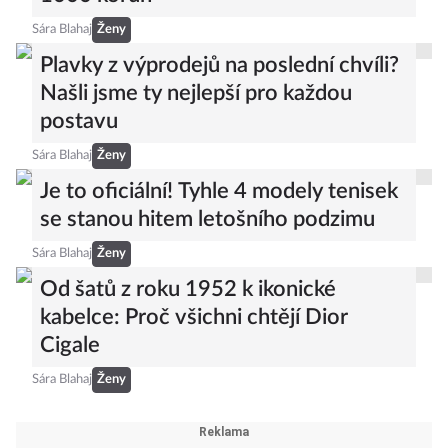
Sára Blahaj
Ženy
Plavky z výprodejů na poslední chvíli?
Našli jsme ty nejlepší pro každou
postavu
Sára Blahaj
Ženy
Je to oficiální! Tyhle 4 modely tenisek
se stanou hitem letošního podzimu
Sára Blahaj
Ženy
Od šatů z roku 1952 k ikonické
kabelce: Proč všichni chtějí Dior
Cigale
Sára Blahaj
Ženy