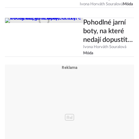
nosila jako malá
Ivona Horváth Souralová
Móda
holka!
Pohodlné jarní
boty, na které
nedají dopustit
Francouzky.
Ivona Horváth Souralová
Móda
Víme, kde je
koupíte!