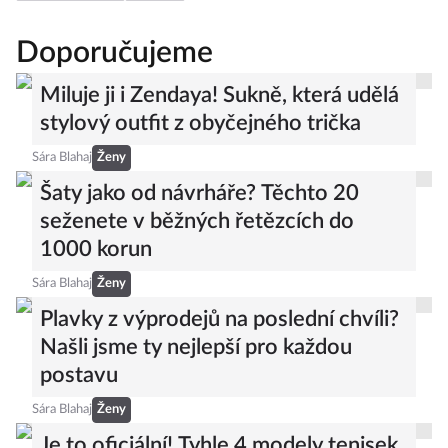
Doporučujeme
Miluje ji i Zendaya! Sukně, která udělá
stylový outfit z obyčejného trička
Sára Blahaj
Ženy
Šaty jako od návrháře? Těchto 20
seženete v běžných řetězcích do
1000 korun
Sára Blahaj
Ženy
Plavky z výprodejů na poslední chvíli?
Našli jsme ty nejlepší pro každou
postavu
Sára Blahaj
Ženy
Je to oficiální! Tyhle 4 modely tenisek