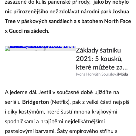
zasazené do kulis panenské přírody,
jako by nebylo
nic přirozenějšího než zdolávat národní park Joshua
Tree v páskových sandálech a s batohem North Face
x Gucci na zádech
.
Základy šatníku
2021: 5 kousků,
které můžete začít
shánět už teď
Ivona Horváth Souralová
Móda
A jedeme dál. Jestli v současné době ujíždíte na
seriálu
Bridgerton
(Netflix), pak z velké části nejspíš
i díky kostýmům, které šustí mnoha krajkovými
spodničkami a hrají těmi nejdelikátnějšími
pastelovými barvami. Šaty empírového střihu s