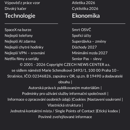
Výpověď z práce vzor
Atletika 2026
Divoký kačer
Cyklistika 2026
Technologie
Ekonomika
SpaceX na burze
Smrt OSVČ
Nejlepší telefony
Spořicí účty
Nejlepší AI zdarma
Superdávka – změny
Nejlepší chytré hodinky
Důchody 2027
Nejlepší VPN – srovnání
Minimální mzda 2027
Netflix filmy a seriály
Senior Pas – slevy
© 2001 - 2026 Copyright
CZECH NEWS CENTER a.s.
se sídlem náměstí Marie Schmolkové 3493/1, 100 00 Praha 10 -
Strašnice, IČO: 02346826, zapsána v OR, sp.zn. B 19490 a dodavatelé
obsahu
Autorská práva k publikovaným materiálům
Podmínky pro užívání služby informační společnosti
Informace o zpracování osobních údajů
Cookies
Nastavení soukromí
Vlastnická struktura
Jednotná kontaktní místa / Single Points of Contact
Etický kodex
Povinně zveřejňované informace