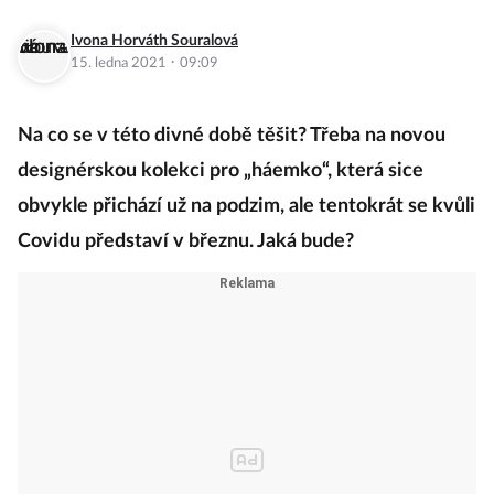
Ivona Horváth Souralová
·
15. ledna 2021
09:09
Na co se v této divné době těšit? Třeba na novou
designérskou kolekci pro „háemko“, která sice
obvykle přichází už na podzim, ale tentokrát se kvůli
Covidu představí v březnu. Jaká bude?