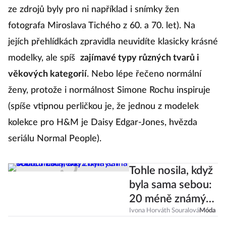
ze zdrojů byly pro ni například i snímky žen
fotografa Miroslava Tichého z 60. a 70. let). Na
jejích přehlídkách zpravidla neuvidíte klasicky krásné
modelky, ale spíš
zajímavé typy různých tvarů i
věkových kategorií
. Nebo lépe řečeno normální
ženy, protože i normálnost Simone Rochu inspiruje
(spíše vtipnou perličkou je, že jednou z modelek
kolekce pro H&M je Daisy Edgar-Jones, hvězda
seriálu Normal People).
Tohle nosila, když
byla sama sebou:
20 méně známých
outfitů Lady Di
Ivona Horváth Souralová
Móda