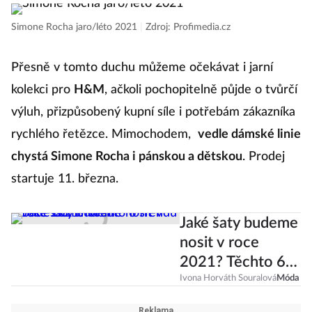
Simone Rocha jaro/léto 2021
|
Zdroj: Profimedia.cz
Přesně v tomto duchu můžeme očekávat i jarní
kolekci pro
H&M
, ačkoli pochopitelně půjde o tvůrčí
výluh, přizpůsobený kupní síle i potřebám zákazníka
rychlého řetězce. Mimochodem,
vedle dámské linie
chystá Simone Rocha i pánskou a dětskou
. Prodej
startuje 11. března.
Jaké šaty budeme
nosit v roce
2021? Těchto 6
trendů bude
Ivona Horváth Souralová
Móda
dominovat