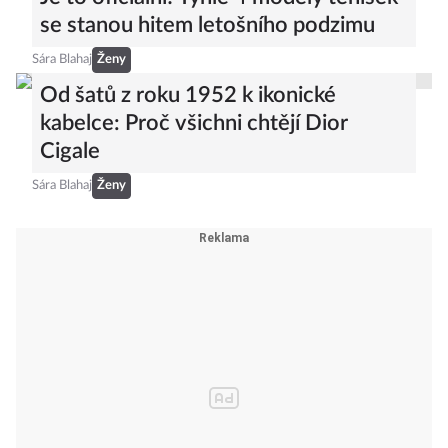
se stanou hitem letošního podzimu
Sára Blahaj
Ženy
Od šatů z roku 1952 k ikonické
kabelce: Proč všichni chtějí Dior
Cigale
Sára Blahaj
Ženy