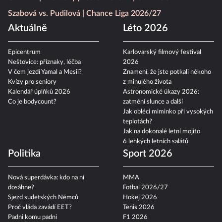
Szabová vs. Pudilová
Chance Liga 2026/27
Aktuálně
Léto 2026
Epicentrum
Karlovarský filmový festival
Neštovice: příznaky, léčba
2026
V čem jezdí Yamal a Mesii?
Znamení, že jste potkali někoho
Kvízy pro seniory
z minulého života
Kalendář úplňků 2026
Astronomické úkazy 2026:
Co je bodycount?
zatmění slunce a další
Jak obléci miminko při vysokých
teplotách?
Jak na dokonalé letní mojito
6 lehkých letních salátů
Politika
Sport 2026
Nová superdávka: kdo na ní
MMA
dosáhne?
Fotbal 2026/27
Sjezd sudetských Němců
Hokej 2026
Proč vláda zavádí EET?
Tenis 2026
Padni komu padni
F1 2026