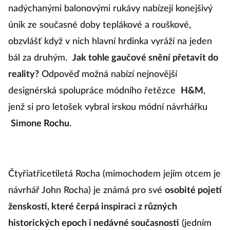
nadýchanými balonovými rukávy nabízejí konejšivý
únik ze současné doby teplákové a rouškové,
obzvlášť když v nich hlavní hrdinka vyráží na jeden
bál za druhým.
Jak tohle gaučové snění přetavit do
reality?
Odpověď možná nabízí nejnovější
designérská spolupráce módního řetězce
H&M
,
jenž si pro letošek vybral irskou módní návrhářku
Simone Rochu
.
Čtyřiatřicetiletá Rocha (mimochodem jejím otcem je
návrhář John Rocha) je známá pro své
osobité pojetí
ženskosti, které čerpá inspiraci z různých
historických epoch i nedávné současnosti
(jedním