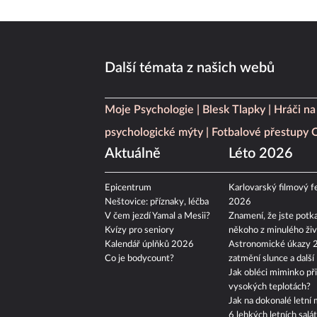
Další témata z našich webů
Moje Psychologie
Blesk Tlapky
Hráči na
psychologické mýty
Fotbalové přestupy
Aktuálně
Léto 2026
Epicentrum
Karlovarský filmový fe
Neštovice: příznaky, léčba
2026
V čem jezdí Yamal a Mesii?
Znamení, že jste potka
Kvízy pro seniory
někoho z minulého živ
Kalendář úplňků 2026
Astronomické úkazy 
Co je bodycount?
zatmění slunce a další
Jak obléci miminko při
vysokých teplotách?
Jak na dokonalé letní 
6 lehkých letních salá