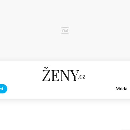
Móda
ví