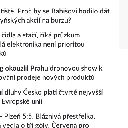
etiště. Proč by se Babišovi hodilo dát
zyňských akcií na burzu?
čidla a stačí, říká průzkum.
lá elektronika není prioritou
ků
 okouzlil Prahu dronovou show k
ování prodeje nových produktů
ní dluhy Česko platí čtvrté nejvyšší
 Evropské unii
- Plzeň 5:5. Bláznivá přestřelka,
a vedla o tři góly. Červená pro