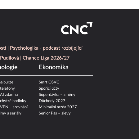
sti
Psychologika - podcast rozbíjející
Pudilová
Chance Liga 2026/27
ologie
Ekonomika
a burze
Smrt OSVČ
 telefony
Spořicí účty
 AI zdarma
Superdávka – změny
 chytré hodinky
Důchody 2027
 VPN – srovnání
Minimální mzda 2027
ilmy a seriály
Senior Pas – slevy