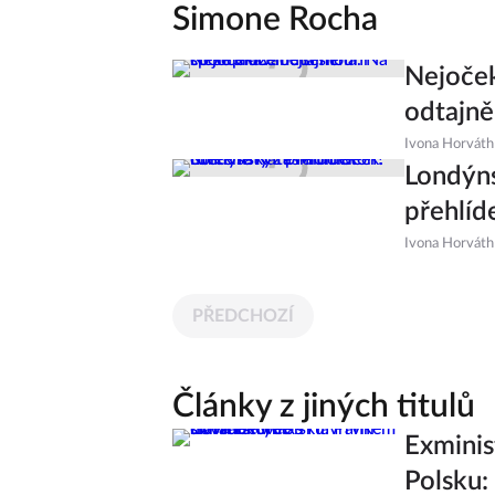
Simone Rocha
Nejoček
odtajně
Ivona Horváth
Londýns
přehlíd
Ivona Horváth
PŘEDCHOZÍ
Články z jiných titulů
Exminis
Polsku: