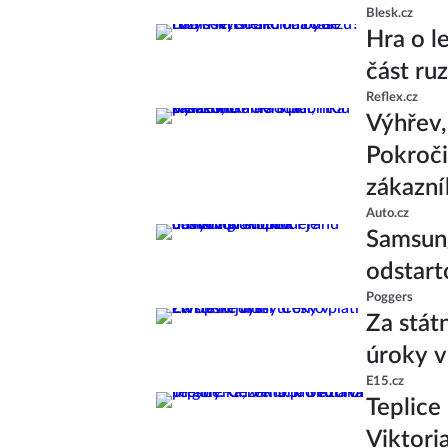
Blesk.cz
Hra o l
část ru
Reflex.cz
Výhřev, 
Pokroči
zákazní
Auto.cz
Samsung
odstart
Poggers
Za stát
úroky v
E15.cz
Teplice 
Viktori