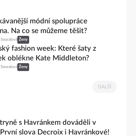
ávanější módní spolupráce
na. Na co se můžeme těšit?
 Souralová
Ženy
ký fashion week: Které šaty z
ek oblékne Kate Middleton?
 Souralová
Ženy
DALŠÍ
tryně s Havránkem dováděli v
 První slova Decroix i Havránkové!