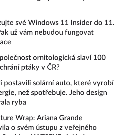
zujte své Windows 11 Insider do 11.
Pak už vám nebudou fungovat
zace
polečnost ornitologická slaví 100
k chrání ptáky v ČR?
 postavili solární auto, které vyrobí
ergie, než spotřebuje. Jeho design
vala ryba
ture Wrap: Ariana Grande
ila o svém ústupu z veřejného