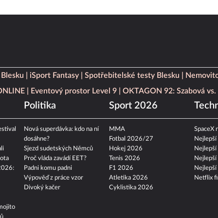
 Blesku
iSport Fantasy
Spotřebitelské testy Blesku
Nemovito
 ONLINE
Eventový prostor Level 9
OKTAGON 92: Szabová vs. 
Politika
Sport 2026
Techn
stival
Nová superdávka: kdo na ní
MMA
SpaceX n
dosáhne?
Fotbal 2026/27
Nejlepší
li
Sjezd sudetských Němců
Hokej 2026
Nejlepší
ota
Proč vláda zavádí EET?
Tenis 2026
Nejlepší
2026:
Padni komu padni
F1 2026
Nejlepší
Výpověď z práce vzor
Atletika 2026
Netflix f
Divoký kačer
Cyklistika 2026
mojito
tů