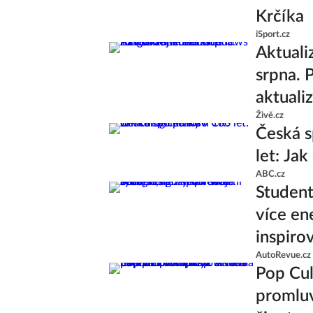
Krčíka
iSport.cz
Aktuali
srpna. 
aktuali
Živě.cz
Česká s
let: Ja
ABC.cz
Studenti
více en
inspiro
AutoRevue.cz
Pop Cul
promluv