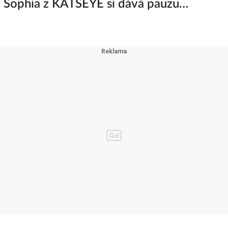
a Sophia z KATSEYE si dává pauzu
iny