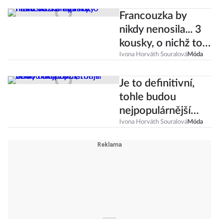
Francouzka by
nikdy nenosila... 3
kousky, o nichž to
už neplatí!
Ivona Horváth Souralová
Móda
Je to definitivní,
tohle budou
nejpopulárnější
džíny roku 2021!
Ivona Horváth Souralová
Móda