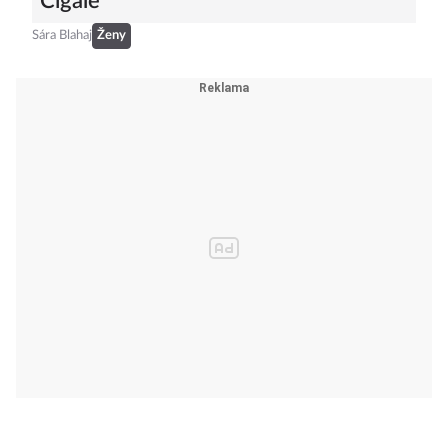
Cigale
Sára Blahaj
Ženy