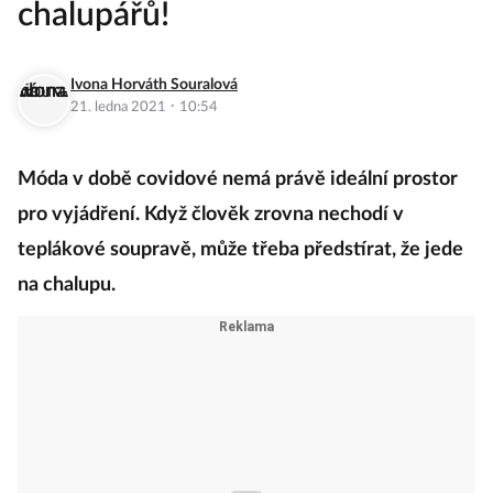
chalupářů!
Ivona Horváth Souralová
·
21. ledna 2021
10:54
Móda v době covidové nemá právě ideální prostor
pro vyjádření. Když člověk zrovna nechodí v
teplákové soupravě, může třeba předstírat, že jede
na chalupu.