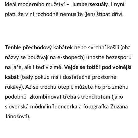
ideál moderního mužství –
lumbersexuály
. I nyní
platí, že v ní rozhodně nemusíte (jen) štípat dříví.
Tenhle přechodový kabátek nebo svrchní košili (oba
názvy se používají na e-shopech) unosíte bezesporu
na jaře, ale i teď v zimě.
Vejde se totiž i pod volnější
kabát
(tedy pokud má i dostatečně prostorné
rukávy). Až se trochu oteplí, můžete ho pro změnu
podobně
zkombinovat třeba s trenčkotem
(jako
slovenská módní influencerka a fotografka Zuzana
Jánošová).