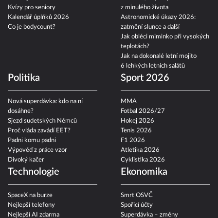
Kvízy pro seniory
z minulého života
Kalendář úplňků 2026
Astronomické úkazy 2026:
Co je bodycount?
zatmění slunce a další
Jak obléci miminko při vysokých
teplotách?
Jak na dokonalé letní mojito
6 lehkých letních salátů
Politika
Sport 2026
Nová superdávka: kdo na ní
MMA
dosáhne?
Fotbal 2026/27
Sjezd sudetských Němců
Hokej 2026
Proč vláda zavádí EET?
Tenis 2026
Padni komu padni
F1 2026
Výpověď z práce vzor
Atletika 2026
Divoký kačer
Cyklistika 2026
Technologie
Ekonomika
SpaceX na burze
Smrt OSVČ
Nejlepší telefony
Spořicí účty
Nejlepší AI zdarma
Superdávka – změny