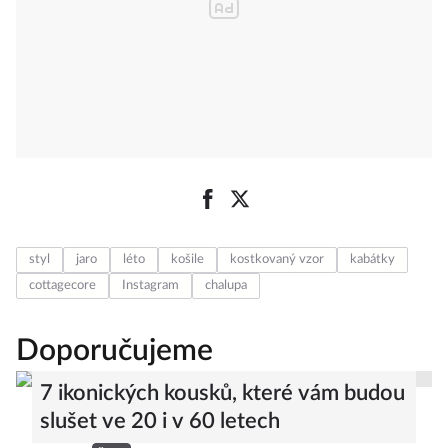
styl
jaro
léto
košile
kostkovaný vzor
kabátky
cottagecore
Instagram
chalupa
Doporučujeme
7 ikonických kousků, které vám budou
slušet ve 20 i v 60 letech