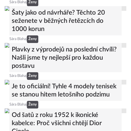
Sára Blahaj
Ženy
Šaty jako od návrháře? Těchto 20
seženete v běžných řetězcích do
1000 korun
Sára Blahaj
Ženy
Plavky z výprodejů na poslední chvíli?
Našli jsme ty nejlepší pro každou
postavu
Sára Blahaj
Ženy
Je to oficiální! Tyhle 4 modely tenisek
se stanou hitem letošního podzimu
Sára Blahaj
Ženy
Od šatů z roku 1952 k ikonické
kabelce: Proč všichni chtějí Dior