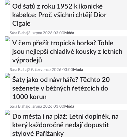
Od šatů z roku 1952 k ikonické
kabelce: Proč všichni chtějí Dior
Cigale
Sára Blahaj
3. srpna 2026 03:00
Móda
V čem přežít tropická horka? Tohle
jsou nejlepší chladivé kousky z letních
výprodejů
Sára Blahaj
29. července 2026 03:00
Móda
Šaty jako od návrháře? Těchto 20
seženete v běžných řetězcích do
1000 korun
Sára Blahaj
6. srpna 2026 03:00
Móda
Do města i na pláž: Letní doplněk, na
který každoročně nedají dopustit
stylové Pařížanky