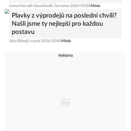
Ivona Horváth Souralová
8. července 2024 03:00
Móda
Plavky z výprodejů na poslední chvíli?
Našli jsme ty nejlepší pro každou
postavu
Sára Blahaj
5. srpna 2026 03:00
Móda