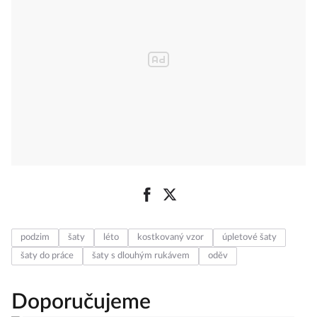
podzim
šaty
léto
kostkovaný vzor
úpletové šaty
šaty do práce
šaty s dlouhým rukávem
oděv
Doporučujeme