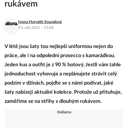
rukávem
Ivona Horváth Souralová
·
13. září 2021
15:08
V létě jsou šaty tou nejlepší uniformou nejen do
práce, ale i na odpolední prosecco s kamarádkou.
Jeden kus a outfit je z 90 % hotový. Jestli vám tahle
jednoduchost vyhovuje a neplánujete strávit celý
podzim v džínách, pojďte se s námi podívat, jaké
šaty nabízejí aktuální kolekce. Protože už přituhuje,
zaměříme se na střihy s dlouhým rukávem.