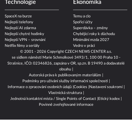
Technologie
Ekonomika
SpaceX na burze
Temu a clo
Nejlepší telefony
Spořicí účty
Nejlepší AI zdarma
Superdávka – změny
Nejlepší chytré hodinky
Chybějící roky k důchodu
Nejlepší VPN – srovnání
Minimální mzda 2027
Netflix filmy a seriály
Vedro v práci
© 2001 - 2026 Copyright
CZECH NEWS CENTER a.s.
se sídlem náměstí Marie Schmolkové 3493/1, 100 00 Praha 10 -
Strašnice, IČO: 02346826, zapsána v OR, sp.zn. B 19490 a dodavatelé
obsahu
Autorská práva k publikovaným materiálům
Podmínky pro užívání služby informační společnosti
Informace o zpracování osobních údajů
Cookies
Nastavení soukromí
Vlastnická struktura
Jednotná kontaktní místa / Single Points of Contact
Etický kodex
Povinně zveřejňované informace