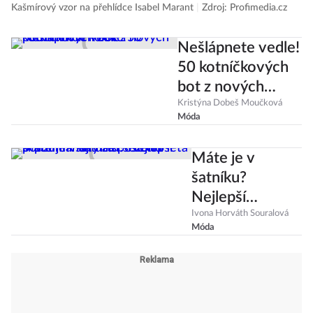
Kašmírový vzor na přehlídce Isabel Marant
|
Zdroj: Profimedia.cz
Nešlápnete vedle!
50 kotníčkových
bot z nových
podzimních
Kristýna Dobeš Moučková
Móda
kolekcí
Máte je v
šatníku?
Nejlepší
podzimní šaty za
Ivona Horváth Souralová
Móda
poslední léta si
podmaňují další
sezónu