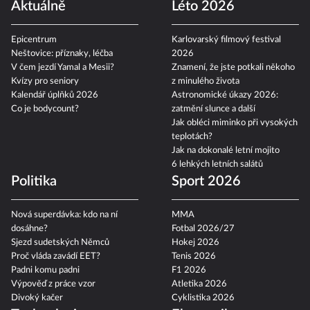
Aktuálně
Léto 2026
Epicentrum
Karlovarský filmový festival
Neštovice: příznaky, léčba
2026
V čem jezdí Yamal a Mesii?
Znamení, že jste potkali někoho
Kvízy pro seniory
z minulého života
Kalendář úplňků 2026
Astronomické úkazy 2026:
Co je bodycount?
zatmění slunce a další
Jak obléci miminko při vysokých
teplotách?
Jak na dokonalé letní mojito
6 lehkých letních salátů
Politika
Sport 2026
Nová superdávka: kdo na ní
MMA
dosáhne?
Fotbal 2026/27
Sjezd sudetských Němců
Hokej 2026
Proč vláda zavádí EET?
Tenis 2026
Padni komu padni
F1 2026
Výpověď z práce vzor
Atletika 2026
Divoký kačer
Cyklistika 2026