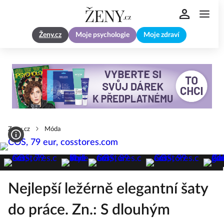
Ženy.cz
Moje psychologie
Moje zdraví
Zeny.cz
Móda
Nejlepší ležérně elegantní šaty
do práce. Zn.: S dlouhým