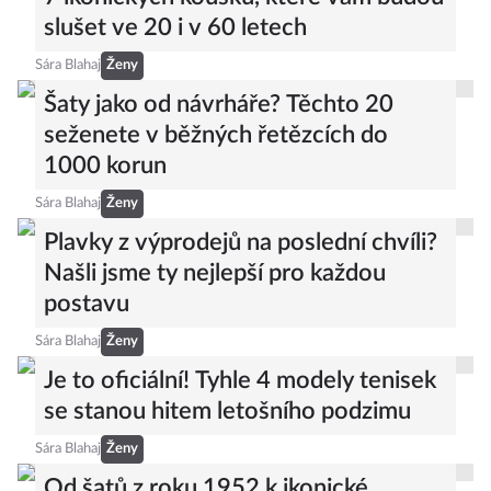
slušet ve 20 i v 60 letech
Sára Blahaj
Ženy
Šaty jako od návrháře? Těchto 20
seženete v běžných řetězcích do
1000 korun
Sára Blahaj
Ženy
Plavky z výprodejů na poslední chvíli?
Našli jsme ty nejlepší pro každou
postavu
Sára Blahaj
Ženy
Je to oficiální! Tyhle 4 modely tenisek
se stanou hitem letošního podzimu
Sára Blahaj
Ženy
Od šatů z roku 1952 k ikonické