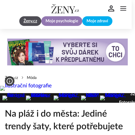
Ženy.cz
Moje psychologie
Moje zdraví
Zeny.cz
Móda
32
Fotogale
Na pláž i do města: Jediné
trendy šaty, které potřebujete