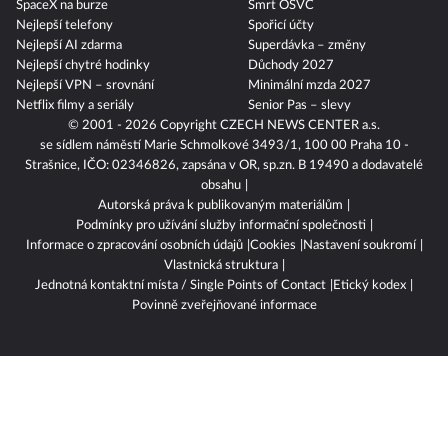
SpaceX na burze
Smrt OSVČ
Nejlepší telefony
Spořicí účty
Nejlepší AI zdarma
Superdávka – změny
Nejlepší chytré hodinky
Důchody 2027
Nejlepší VPN – srovnání
Minimální mzda 2027
Netflix filmy a seriály
Senior Pas – slevy
© 2001 - 2026 Copyright
CZECH NEWS CENTER a.s.
se sídlem náměstí Marie Schmolkové 3493/1, 100 00 Praha 10 -
Strašnice, IČO: 02346826, zapsána v OR, sp.zn. B 19490 a dodavatelé
obsahu
Autorská práva k publikovaným materiálům
Podmínky pro užívání služby informační společnosti
Informace o zpracování osobních údajů
Cookies
Nastavení soukromí
Vlastnická struktura
Jednotná kontaktní místa / Single Points of Contact
Etický kodex
Povinně zveřejňované informace