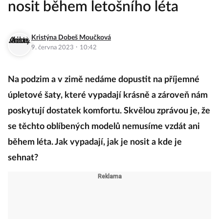
nosit během letošního léta
Kristýna Dobeš Moučková
·
9. června 2023
10:42
Na podzim a v zimě nedáme dopustit na příjemné
úpletové šaty, které vypadají krásně a zároveň nám
poskytují dostatek komfortu. Skvělou zprávou je, že
se těchto oblíbených modelů nemusíme vzdát ani
během léta. Jak vypadají, jak je nosit a kde je
sehnat?