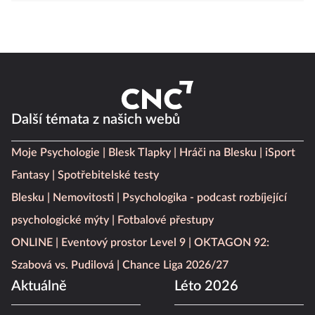
Další témata z našich webů
Moje Psychologie
Blesk Tlapky
Hráči na Blesku
iSport
Fantasy
Spotřebitelské testy
Blesku
Nemovitosti
Psychologika - podcast rozbíjející
psychologické mýty
Fotbalové přestupy
ONLINE
Eventový prostor Level 9
OKTAGON 92:
Szabová vs. Pudilová
Chance Liga 2026/27
Aktuálně
Léto 2026