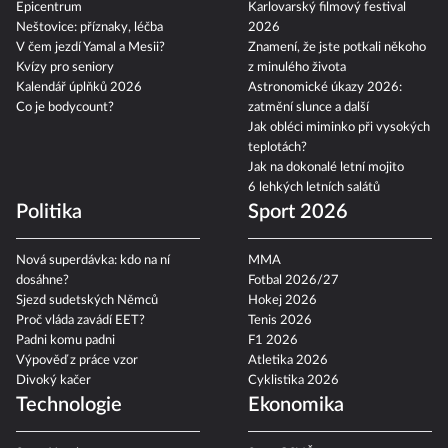
Epicentrum
Karlovarský filmový festival
Neštovice: příznaky, léčba
2026
V čem jezdí Yamal a Mesii?
Znamení, že jste potkali někoho
Kvízy pro seniory
z minulého života
Kalendář úplňků 2026
Astronomické úkazy 2026:
Co je bodycount?
zatmění slunce a další
Jak obléci miminko při vysokých
teplotách?
Jak na dokonalé letní mojito
6 lehkých letních salátů
Politika
Sport 2026
Nová superdávka: kdo na ní
MMA
dosáhne?
Fotbal 2026/27
Sjezd sudetských Němců
Hokej 2026
Proč vláda zavádí EET?
Tenis 2026
Padni komu padni
F1 2026
Výpověď z práce vzor
Atletika 2026
Divoký kačer
Cyklistika 2026
Technologie
Ekonomika