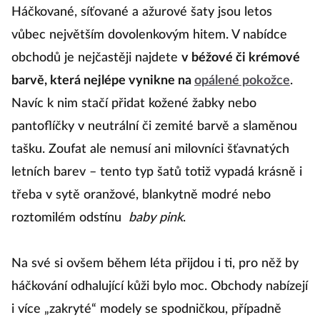
Háčkované, síťované a ažurové šaty jsou letos
vůbec největším dovolenkovým hitem. V nabídce
obchodů je nejčastěji najdete
v béžové či krémové
barvě, která nejlépe vynikne na
opálené pokožce
.
Navíc k nim stačí přidat kožené žabky nebo
pantoflíčky v neutrální či zemité barvě a slaměnou
tašku. Zoufat ale nemusí ani milovníci šťavnatých
letních barev – tento typ šatů totiž vypadá krásně i
třeba v sytě oranžové, blankytně modré nebo
roztomilém odstínu
baby pink
.
Na své si ovšem během léta přijdou i ti, pro něž by
háčkování odhalující kůži bylo moc. Obchody nabízejí
i více „zakryté“ modely se spodničkou, případně