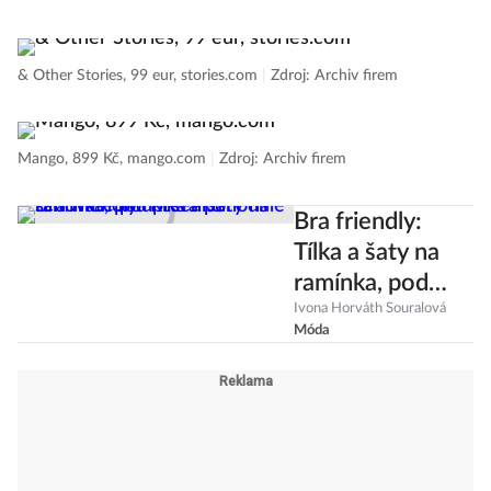
& Other Stories, 99 eur, stories.com
|
Zdroj: Archiv firem
Mango, 899 Kč, mango.com
|
Zdroj: Archiv firem
Bra friendly:
Tílka a šaty na
ramínka, pod
která pohodlně
Ivona Horváth Souralová
Móda
schováte
podprsenku