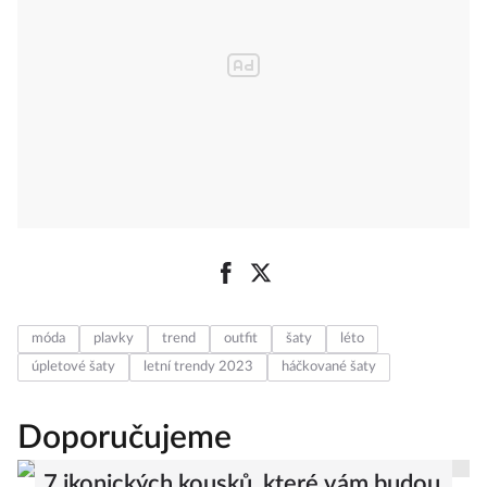
móda
plavky
trend
outfit
šaty
léto
úpletové šaty
letní trendy 2023
háčkované šaty
Doporučujeme
7 ikonických kousků, které vám budou