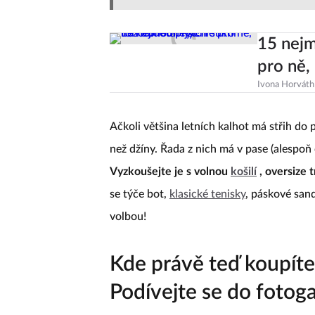
15 nejm
pro ně,
Ivona Horváth
Ačkoli většina letních kalhot má střih do
než džíny. Řada z nich má v pase (alespoň
Vyzkoušejte je s volnou
košilí
, oversize
se týče bot,
klasické tenisky
, páskové sand
volbou!
Kde právě teď koupíte 
Podívejte se do fotoga