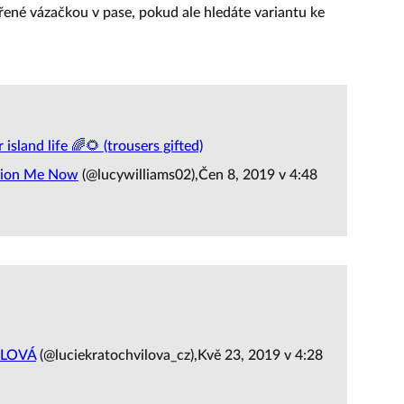
řené vázačkou v pase, pokud ale hledáte variantu ke
sland life 🌈🌻 (trousers gifted)
shion Me Now
(@lucywilliams02),Čen 8, 2019 v 4:48
ÍLOVÁ
(@luciekratochvilova_cz),Kvě 23, 2019 v 4:28