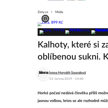
Zeny.cz
Móda
Kalhoty, které si z
oblíbenou sukni. 
Ivona Horváth Souralová
·
13. června 2019
14:40
Horké počasí nedává člověku příliš možnost
jasnou volbou, letos se ale rozhodně můž