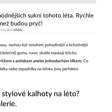
ódnějších sukní tohoto léta. Rychle
 než budou pryč!
 Souralová
Móda
 pasu, mohou být mnohem pohodlnější a lichotivější
 částečně) gumu, navíc skvěle maskují břicho.
 tričkem s potiskem anebo jednoduchým tílkem.
Co
álky nebo espadrilky na klínku jsou perfektní
stylové kalhoty na léto?
lerie.