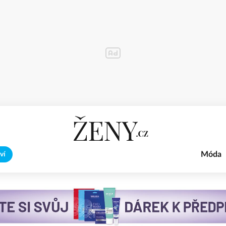
Móda
ví