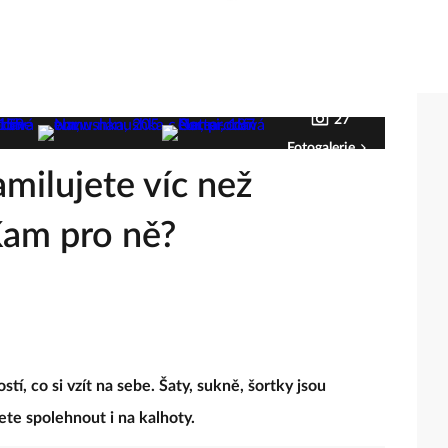
27
Fotogalerie
amilujete víc než
Kam pro ně?
í, co si vzít na sebe. Šaty, sukně, šortky jsou
ete spolehnout i na kalhoty.