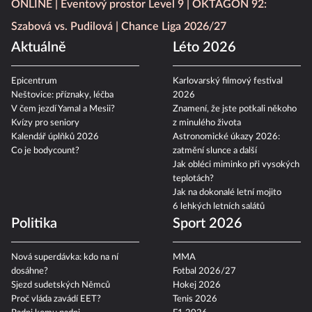
ONLINE
Eventový prostor Level 9
OKTAGON 92:
Szabová vs. Pudilová
Chance Liga 2026/27
Aktuálně
Léto 2026
Epicentrum
Karlovarský filmový festival
Neštovice: příznaky, léčba
2026
V čem jezdí Yamal a Mesii?
Znamení, že jste potkali někoho
Kvízy pro seniory
z minulého života
Kalendář úplňků 2026
Astronomické úkazy 2026:
Co je bodycount?
zatmění slunce a další
Jak obléci miminko při vysokých
teplotách?
Jak na dokonalé letní mojito
6 lehkých letních salátů
Politika
Sport 2026
Nová superdávka: kdo na ní
MMA
dosáhne?
Fotbal 2026/27
Sjezd sudetských Němců
Hokej 2026
Proč vláda zavádí EET?
Tenis 2026