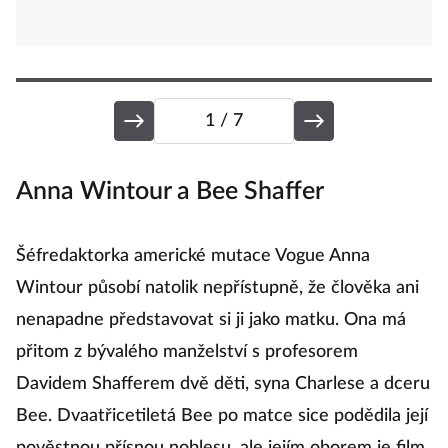
1
/ 7
Anna Wintour a Bee Shaffer
M
Šéfredaktorka americké mutace Vogue Anna
„M
Wintour působí natolik nepřístupně, že člověka ani
pr
nenapadne představovat si ji jako matku. Ona má
ed
přitom z bývalého manželství s profesorem
st
Davidem Shafferem dvě děti, syna Charlese a dceru
p
Bee. Dvaatřicetiletá Bee po matce sice podědila její
Ra