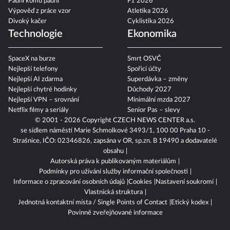
Padni komu padni
F1 2026
Výpověď z práce vzor
Atletika 2026
Divoký kačer
Cyklistika 2026
Technologie
Ekonomika
SpaceX na burze
Smrt OSVČ
Nejlepší telefony
Spořicí účty
Nejlepší AI zdarma
Superdávka – změny
Nejlepší chytré hodinky
Důchody 2027
Nejlepší VPN – srovnání
Minimální mzda 2027
Netflix filmy a seriály
Senior Pas – slevy
© 2001 - 2026 Copyright
CZECH NEWS CENTER a.s.
se sídlem náměstí Marie Schmolkové 3493/1, 100 00 Praha 10 -
Strašnice, IČO: 02346826, zapsána v OR, sp.zn. B 19490 a dodavatelé
obsahu
Autorská práva k publikovaným materiálům
Podmínky pro užívání služby informační společnosti
Informace o zpracování osobních údajů
Cookies
Nastavení soukromí
Vlastnická struktura
Jednotná kontaktní místa / Single Points of Contact
Etický kodex
Povinně zveřejňované informace