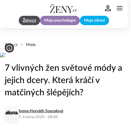
Ženy.cz
Moje psychologie
Moje zdraví
Zeny.cz
Móda
7 vlivných žen světové módy a
jejich dcery. Která kráčí v
matčiných šlépějích?
Ivona Horváth Souralová
·
7. května 2020
08:00