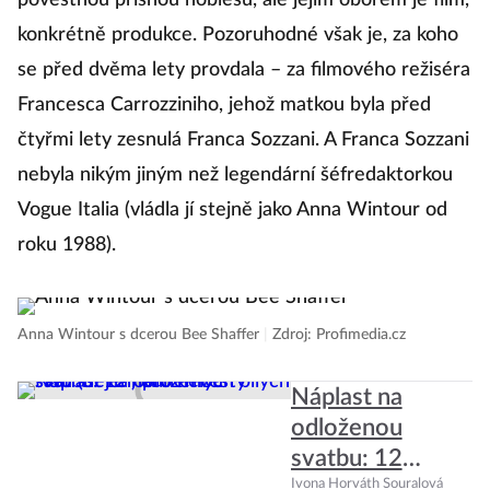
pověstnou přísnou noblesu, ale jejím oborem je film,
M
konkrétně produkce. Pozoruhodné však je, za koho
m
se před dvěma lety provdala – za filmového režiséra
vy
Francesca Carrozziniho, jehož matkou byla před
Pa
čtyřmi lety zesnulá Franca Sozzani. A Franca Sozzani
G
nebyla nikým jiným než legendární šéfredaktorkou
o
Vogue Italia (vládla jí stejně jako Anna Wintour od
po
roku 1988).
už
m
Fe
Anna Wintour s dcerou Bee Shaffer
|
Zdroj: Profimedia.cz
Náplast na
Ma
odloženou
svatbu: 12
nádherných
Ivona Horváth Souralová