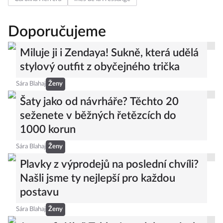
Doporučujeme
Miluje ji i Zendaya! Sukně, která udělá
stylový outfit z obyčejného trička
Sára Blahaj
Ženy
Šaty jako od návrháře? Těchto 20
seženete v běžných řetězcích do
1000 korun
Sára Blahaj
Ženy
Plavky z výprodejů na poslední chvíli?
Našli jsme ty nejlepší pro každou
postavu
Sára Blahaj
Ženy