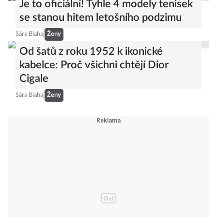
Je to oficiální! Tyhle 4 modely tenisek
se stanou hitem letošního podzimu
Sára Blahaj
Ženy
Od šatů z roku 1952 k ikonické
kabelce: Proč všichni chtějí Dior
Cigale
Sára Blahaj
Ženy