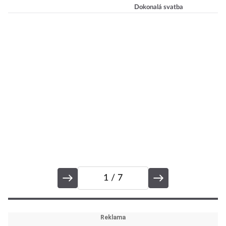
Dokonalá svatba
bílých šatů
(nejen) pro
nevěsty
1
/ 7