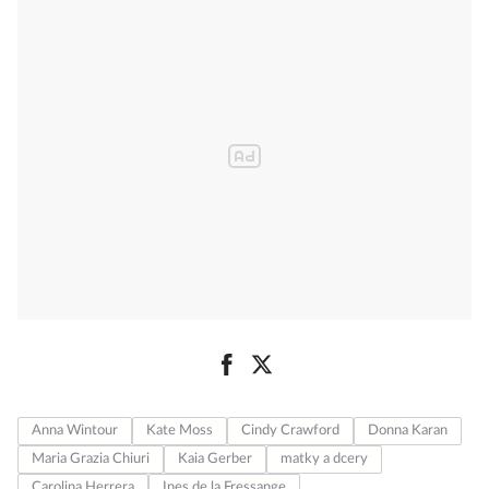
Anna Wintour
Kate Moss
Cindy Crawford
Donna Karan
Maria Grazia Chiuri
Kaia Gerber
matky a dcery
Carolina Herrera
Ines de la Fressange