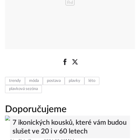
trendy
móda
postava
plavky
léto
plavková sezóna
Doporučujeme
7 ikonických kousků, které vám budou
slušet ve 20 i v 60 letech