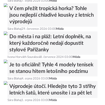
Sára Blahaj
7. srpna 2026 03:00
Móda
V čem přežít tropická horka? Tohle
jsou nejlepší chladivé kousky z letních
výprodejů
Sára Blahaj
29. července 2026 03:00
Móda
Do města i na pláž: Letní doplněk, na
který každoročně nedají dopustit
stylové Pařížanky
Ivona Horváth Souralová
8. července 2024 03:00
Móda
Je to oficiální! Tyhle 4 modely tenisek
se stanou hitem letošního podzimu
Sára Blahaj
4. srpna 2026 03:00
Móda
Výprodeje útočí. Hledejte tyto 3 střihy
letních šatů, které unosíte i za pět let
Sára Blahaj
1. srpna 2026 03:00
Móda