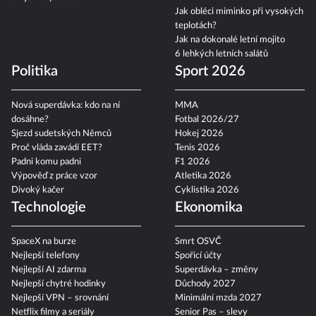
Co je bodycount?
zatmění slunce a další
Jak obléci miminko při vysokých
teplotách?
Jak na dokonalé letní mojito
6 lehkých letních salátů
Politika
Sport 2026
Nová superdávka: kdo na ní
MMA
dosáhne?
Fotbal 2026/27
Sjezd sudetských Němců
Hokej 2026
Proč vláda zavádí EET?
Tenis 2026
Padni komu padni
F1 2026
Výpověď z práce vzor
Atletika 2026
Divoký kačer
Cyklistika 2026
Technologie
Ekonomika
SpaceX na burze
Smrt OSVČ
Nejlepší telefony
Spořicí účty
Nejlepší AI zdarma
Superdávka – změny
Nejlepší chytré hodinky
Důchody 2027
Nejlepší VPN – srovnání
Minimální mzda 2027