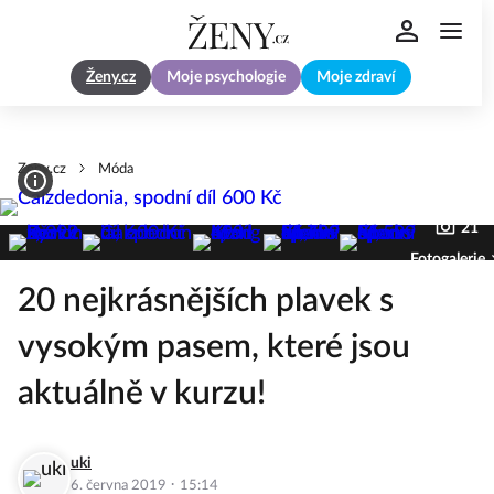
Ženy.cz
Moje psychologie
Moje zdraví
Zeny.cz
Móda
21
Fotogalerie
20 nejkrásnějších plavek s
vysokým pasem, které jsou
aktuálně v kurzu!
uki