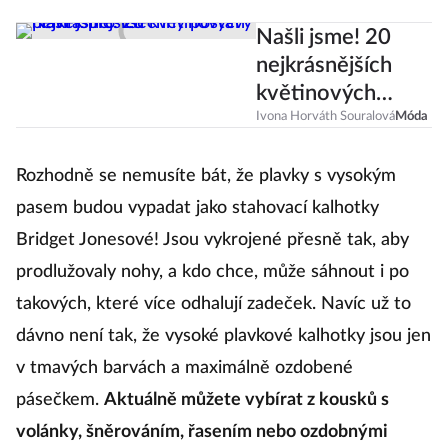
Našli jsme! 20
nejkrásnějších
květinových
plavek pro
Ivona Horváth Souralová
Móda
všechny postavy
Rozhodně se nemusíte bát, že plavky s vysokým
pasem budou vypadat jako stahovací kalhotky
Bridget Jonesové! Jsou vykrojené přesně tak, aby
prodlužovaly nohy, a kdo chce, může sáhnout i po
takových, které více odhalují zadeček. Navíc už to
dávno není tak, že vysoké plavkové kalhotky jsou jen
v tmavých barvách a maximálně ozdobené
pásečkem.
Aktuálně můžete vybírat z kousků s