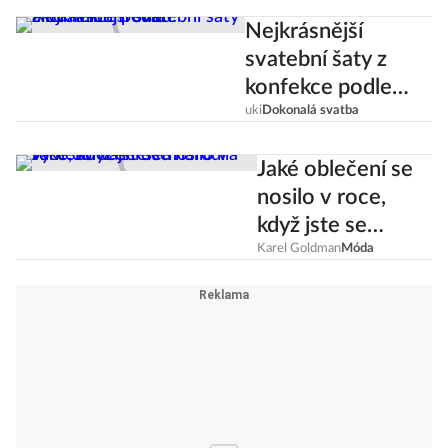
Nejkrásnější
svatební šaty z
konfekce podle
aktuálních trendů!
uki
Dokonalá svatba
Jaké oblečení se
nosilo v roce,
když jste se
narodila vy nebo
Karel Goldman
Móda
vaše děti?