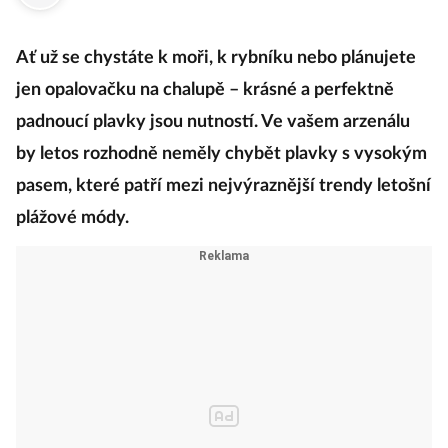
·
6. června 2019
15:14
Ať už se chystáte k moři, k rybníku nebo plánujete
jen opalovačku na chalupě – krásné a perfektně
padnoucí plavky jsou nutností. Ve vašem arzenálu
by letos rozhodně neměly chybět plavky s vysokým
pasem, které patří mezi nejvýraznější trendy letošní
plážové módy.