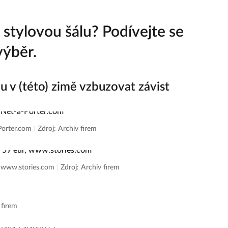
 stylovou šálu? Podívejte se
výběr.
u v (této) zimě vzbuzovat závist
-Porter.com
|
Zdroj: Archiv firem
r, www.stories.com
|
Zdroj: Archiv firem
 firem