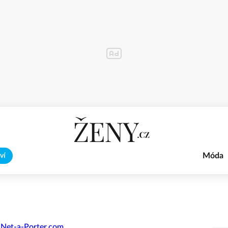
Móda
ví