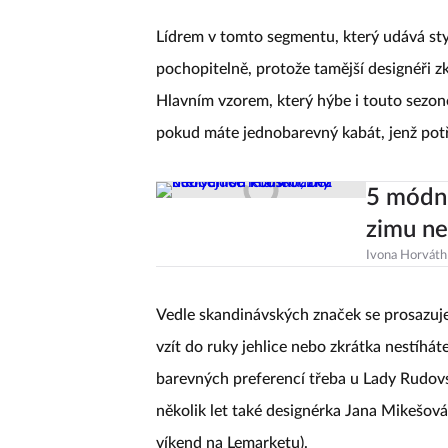
Lídrem v tomto segmentu, který udává styl
pochopitelně, protože tamější designéři zkr
Hlavním vzorem, který hýbe i touto sezono
pokud máte jednobarevný kabát, jenž potře
5 módní
zimu n
Ivona Horváth
Vedle skandinávských značek se prosazuj
vzít do ruky jehlice nebo zkrátka nestíhát
barevných preferencí třeba u Lady Rudovs
několik let také designérka Jana Mikešová,
víkend na Lemarketu).