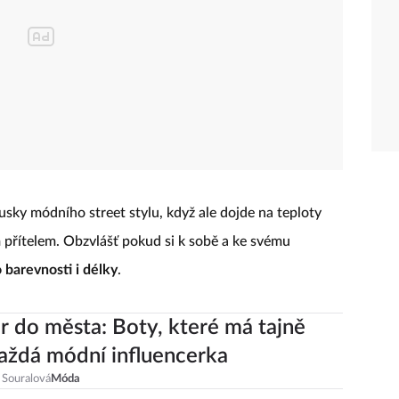
usky módního street stylu, když ale dojde na teploty
 přítelem. Obzvlášť pokud si k sobě a ke svému
 barevnosti i délky
.
 do města: Boty, které má tajně
ždá módní influencerka
 Souralová
Móda