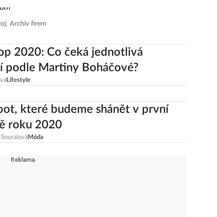
oj: Archiv firem
p 2020: Co čeká jednotlivá
í podle Martiny Boháčové?
ová
Lifestyle
bot, které budeme shánět v první
ě roku 2020
 Souralová
Móda