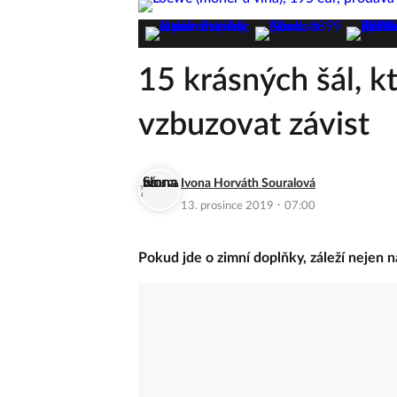
15 krásných šál, k
vzbuzovat závist
Ivona Horváth Souralová
·
13. prosince 2019
07:00
Pokud jde o zimní doplňky, záleží nejen n