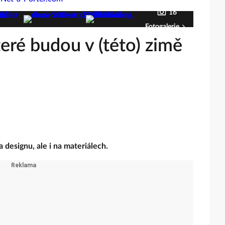
16
Fotogalerie
teré budou v (této) zimě
a designu, ale i na materiálech.