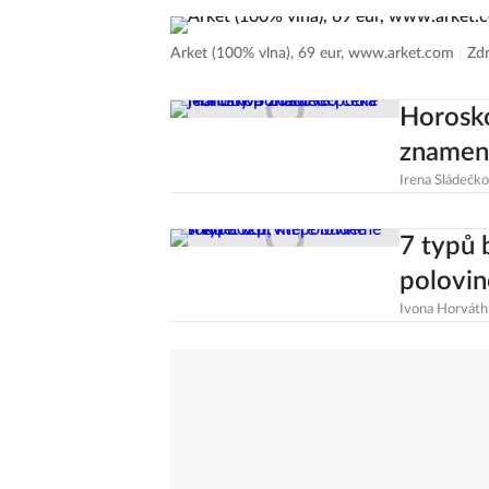
Arket (100% vlna), 69 eur, www.arket.com
|
Zdr
Horosko
znamen
Irena Sládečk
7 typů 
polovin
Ivona Horváth