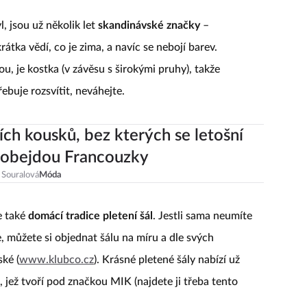
, jsou už několik let
skandinávské značky
–
átka vědí, co je zima, a navíc se nebojí barev.
u, je kostka (v závěsu s širokými pruhy), takže
buje rozsvítit, neváhejte.
ch kousků, bez kterých se letošní
eobejdou Francouzky
 Souralová
Móda
e také
domácí tradice pletení šál
. Jestli sama neumíte
e, můžete si objednat šálu na míru a dle svých
ké (
www.klubco.cz
). Krásné pletené šály nabízí už
 jež tvoří pod značkou MIK (najdete ji třeba tento