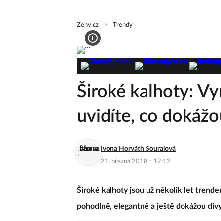
Zeny.cz
Trendy
Široké kalhoty: Vy
uvidíte, co dokáž
Ivona Horváth Souralová
·
21. března 2018
12:12
Široké kalhoty jsou už několik let trende
pohodlně, elegantně a ještě dokážou div