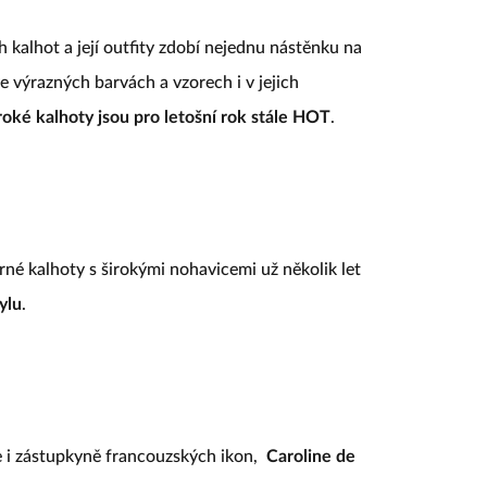
h kalhot a její outfity zdobí nejednu nástěnku na
ve výrazných barvách a vzorech i v jejich
roké kalhoty jsou pro letošní rok stále HOT
.
erné kalhoty s širokými nohavicemi už několik let
ylu
.
e i zástupkyně francouzských ikon,
Caroline de