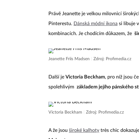
Právě Jeanette je velkou milovnicí širokýc
Pinterestu.
Dánská módní ikona
si libuje 
kombinacích. Je chodícím důkazem, že
ši
Jeanette Friis Madsen
|
Zdroj: Profimedia.cz
Další je
Victoria Beckham
, pro níž jsou č
spolehlivým
základem jejího pánského st
Victoria Beckham
|
Zdroj: Profimedia.cz
A že jsou
široké kalhoty
très chic dokazuj