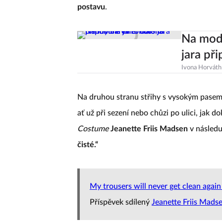
postavu
.
Na modr
jara př
Ivona Horváth
Na druhou stranu střihy s vysokým pasem a
ať už při sezení nebo chůzi po ulici, jak 
Costume
Jeanette Friis Madsen
v následu
čisté.“
My trousers will never get clean agai
Příspěvek sdílený
Jeanette Friis Mads