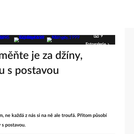
9
Fotogalerie
měňte je za džíny,
ou s postavou
m, ne každá z nás si na ně ale troufá. Přitom působí
y s postavou.