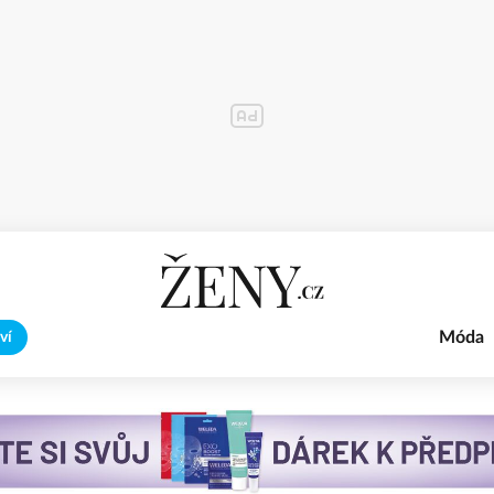
Móda
ví