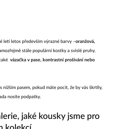
 letí letos především výrazné barvy –
oranžová,
samozřejmě stále populární kostky a svislé pruhy.
také
vázačka v pase, kontrastní prošívání nebo
s nižším pasem, pokud máte pocit, že by vás škrtily,
ada nosíte podpatky.
lerie, jaké kousky jsme pro
h kolekcí.