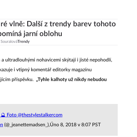
é vlně: Další z trendy barev tohoto
ipomíná jarní oblohu
 Souralová
Trendy
 ultradlouhými nohavicemi skýtají i jisté nepohodlí,
dokazuje i vtipný komentář editorky magazínu
jícím příspěvku.
„Tyhle kalhoty už nikdy nebudou
n 🔮 Foto @thestylestalkercom
en
(@_jeanettemadsen_),Úno 8, 2018 v 8:07 PST