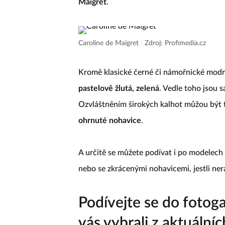
Maigret
.
Caroline de Maigret
|
Zdroj: Profimedia.cz
Kromě klasické černé či námořnické modré
pastelově žlutá, zelená
. Vedle toho jsou 
Ozvláštněním širokých kalhot můžou být 
ohrnuté nohavice
.
A určitě se můžete podívat i po modelech 
nebo se zkrácenými nohavicemi, jestli ner
Podívejte se do fotoga
vás vybrali z aktuálníc