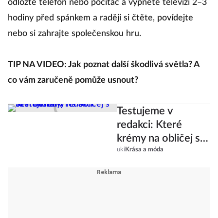
odložte telefon nebo počítač a vypněte televizi 2–3
hodiny před spánkem a raději si čtěte, povídejte
nebo si zahrajte společenskou hru.
TIP NA VIDEO: Jak poznat další škodlivá světla? A
co vám zaručeně pomůže usnout?
Testujeme v
redakci: Které
krémy na obličej s
SPF obstály?
uki
Krása a móda