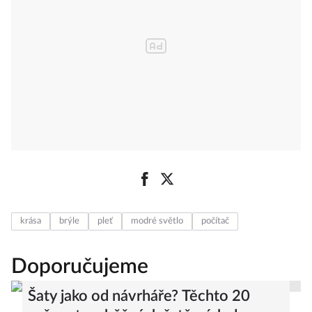
krása
brýle
pleť
modré světlo
počítač
Doporučujeme
Šaty jako od návrháře? Těchto 20