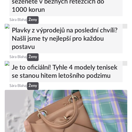
seženete v běžných řetězcích do
1000 korun
Sára Blahaj
Ženy
Plavky z výprodejů na poslední chvíli?
Našli jsme ty nejlepší pro každou
postavu
Sára Blahaj
Ženy
Je to oficiální! Tyhle 4 modely tenisek
se stanou hitem letošního podzimu
Sára Blahaj
Ženy