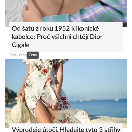
Od šatů z roku 1952 k ikonické
kabelce: Proč všichni chtějí Dior
Cigale
Sára Blahaj
Ženy
Výprodeje útočí. Hledejte tyto 3 střihy