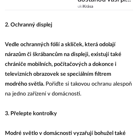
po zimě do formy?
uki
Krása
2. Ochranný displej
Vedle ochranných fólií a sklíček, která odolají
nárazům či škrábancům na displeji, existují také
chrániče mobilních, počítačových a dokonce i
televizních obrazovek se speciálním filtrem
modrého světla.
Pořiďte si takovou ochranu alespoň
na jedno zařízení v domácnosti.
3. Přelepte kontrolky
Modré světlo v domácnosti vyzařují bohužel také