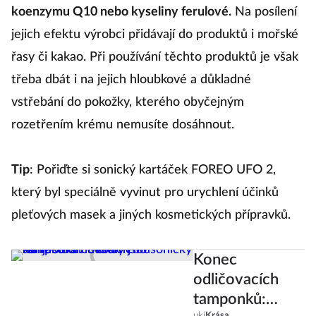
koenzymu Q10 nebo kyseliny ferulové.
Na posílení
jejich efektu výrobci přidávají do produktů i mořské
řasy či kakao. Při používání těchto produktů je však
třeba dbát i na jejich hloubkové a důkladné
vstřebání do pokožky, kterého obyčejným
rozetřením krému nemusíte dosáhnout.
Tip
: Pořiďte si sonický kartáček FOREO UFO 2,
který byl speciálně vyvinut pro urychlení účinků
pleťových masek a jiných kosmetických přípravků.
Konec
odličovacích
tamponků:
uki
Krása