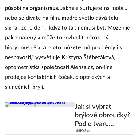
působí na organismus.
Jakmile surfujete na mobilu
nebo se díváte na film, modré světlo dává tělu
signál, že je den, i když to tak nemusí být. Mozek je
pak zmatený a může to rozhodit přirozený
biorytmus těla, a proto můžete mít problémy i s
nespavostí,“ vysvětluje Kristýna Štěbetáková,
optometristka společnosti Alensa.cz, on-line
prodejce kontaktních čoček, dioptrických a
slunečních brýlí.
Jak si vybrat
brýlové obroučky?
Podle tvaru
obličeje i trendů!
uki
Krása