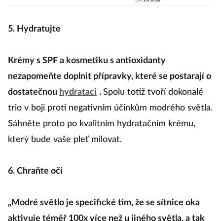
Trendy jsou
konjaková
houba nebo
5. Hydratujte
sonický
kartáček!
Krémy s SPF a kosmetiku s antioxidanty
nezapomeňte doplnit přípravky, které se postarají o
dostatečnou
hydrataci
.
Spolu totiž tvoří dokonalé
trio v boji proti negativním účinkům modrého světla.
Sáhněte proto po kvalitním hydratačním krému,
který bude vaše pleť milovat.
6. Chraňte oči
„Modré světlo je specifické tím, že se sítnice oka
aktivuje téměř 100x více než u jiného světla, a tak