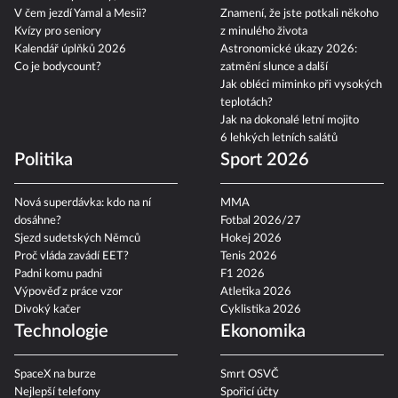
V čem jezdí Yamal a Mesii?
Znamení, že jste potkali někoho
Kvízy pro seniory
z minulého života
Kalendář úplňků 2026
Astronomické úkazy 2026:
Co je bodycount?
zatmění slunce a další
Jak obléci miminko při vysokých
teplotách?
Jak na dokonalé letní mojito
6 lehkých letních salátů
Politika
Sport 2026
Nová superdávka: kdo na ní
MMA
dosáhne?
Fotbal 2026/27
Sjezd sudetských Němců
Hokej 2026
Proč vláda zavádí EET?
Tenis 2026
Padni komu padni
F1 2026
Výpověď z práce vzor
Atletika 2026
Divoký kačer
Cyklistika 2026
Technologie
Ekonomika
SpaceX na burze
Smrt OSVČ
Nejlepší telefony
Spořicí účty