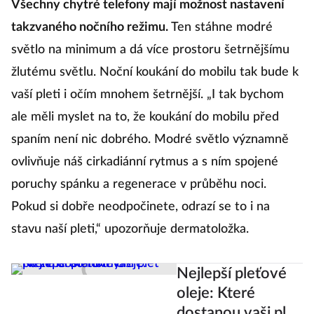
Všechny chytré telefony mají možnost nastavení
takzvaného nočního režimu.
Ten stáhne modré
světlo na minimum a dá více prostoru šetrnějšímu
žlutému světlu. Noční koukání do mobilu tak bude k
vaší pleti i očím mnohem šetrnější. „I tak bychom
ale měli myslet na to, že koukání do mobilu před
spaním není nic dobrého. Modré světlo významně
ovlivňuje náš cirkadiánní rytmus a s ním spojené
poruchy spánku a regenerace v průběhu noci.
Pokud si dobře neodpočinete, odrazí se to i na
stavu naší pleti,“ upozorňuje dermatoložka.
Nejlepší pleťové
oleje: Které
dostanou vaši pleť