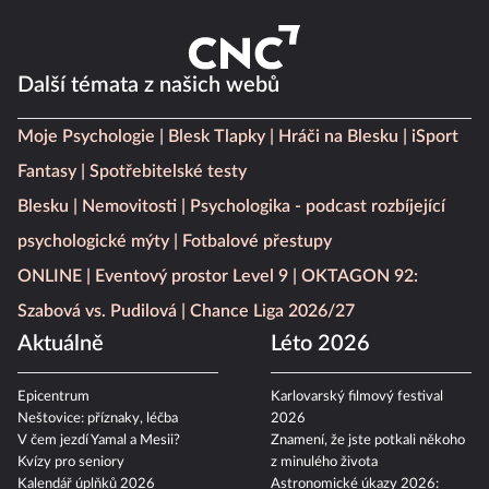
Další témata z našich webů
Moje Psychologie
Blesk Tlapky
Hráči na Blesku
iSport
Fantasy
Spotřebitelské testy
Blesku
Nemovitosti
Psychologika - podcast rozbíjející
psychologické mýty
Fotbalové přestupy
ONLINE
Eventový prostor Level 9
OKTAGON 92:
Szabová vs. Pudilová
Chance Liga 2026/27
Aktuálně
Léto 2026
Epicentrum
Karlovarský filmový festival
Neštovice: příznaky, léčba
2026
V čem jezdí Yamal a Mesii?
Znamení, že jste potkali někoho
Kvízy pro seniory
z minulého života
Kalendář úplňků 2026
Astronomické úkazy 2026: