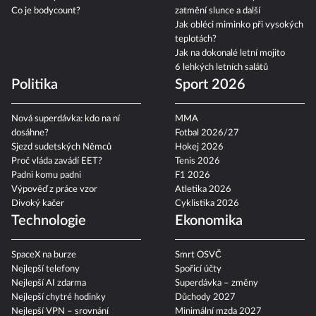
Co je bodycount?
zatmění slunce a další
Jak obléci miminko při vysokých
teplotách?
Jak na dokonalé letní mojito
6 lehkých letních salátů
Politika
Sport 2026
Nová superdávka: kdo na ní
MMA
dosáhne?
Fotbal 2026/27
Sjezd sudetských Němců
Hokej 2026
Proč vláda zavádí EET?
Tenis 2026
Padni komu padni
F1 2026
Výpověď z práce vzor
Atletika 2026
Divoký kačer
Cyklistika 2026
Technologie
Ekonomika
SpaceX na burze
Smrt OSVČ
Nejlepší telefony
Spořicí účty
Nejlepší AI zdarma
Superdávka – změny
Nejlepší chytré hodinky
Důchody 2027
Nejlepší VPN – srovnání
Minimální mzda 2027