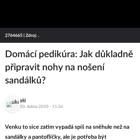
2764665
| Zdroj: .
Domácí pedikúra: Jak důkladně
připravit nohy na nošení
sandálků?
uki
·
10. dubna 2020
11:26
Venku to sice zatím vypadá spíš na sněhule než na
sandálky a pantoflíčky, ale je potřeba být