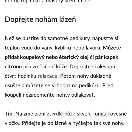
nehty, top coat a mastný krém či olej
Dopřejte nohám lázeň
Než se pustíte do samotné pedikúry, napusťte si
teplou vodu do vany, kyblíku nebo lavoru.
Můžete
přidat koupelový nebo éterický olej či pár kapek
citronu
pro změkčení kůže. Dopřejte si alespoň
čtvrt hodinku
relaxace
. Potom nohy důkladně
osušte a můžete se vrhnout na pedikúru. Před
koupelí nezapomeňte nehty odlakovat.
Tip
: Na změkčení
ztvrdlé kůže
skvěle fungují ovesné
vločky. Přidejte je do lázně a hýčkejte tak své nohy.