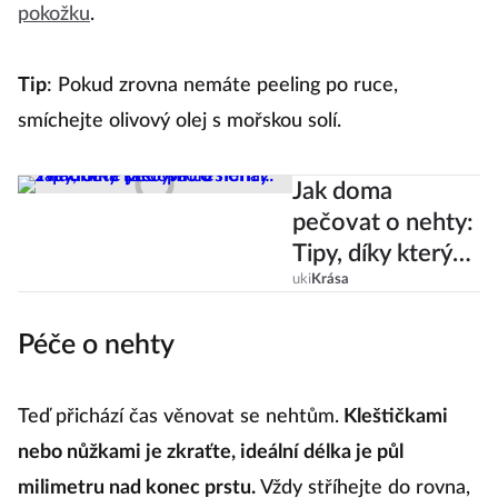
pokožku
.
Tip
: Pokud zrovna nemáte peeling po ruce,
smíchejte olivový olej s mořskou solí.
Jak doma
pečovat o nehty:
Tipy, díky kterým
to zvládnete jako
uki
Krása
profesionál!
Péče o nehty
Teď přichází čas věnovat se nehtům.
Kleštičkami
nebo nůžkami je zkraťte, ideální délka je půl
milimetru nad konec prstu.
Vždy stříhejte do rovna,