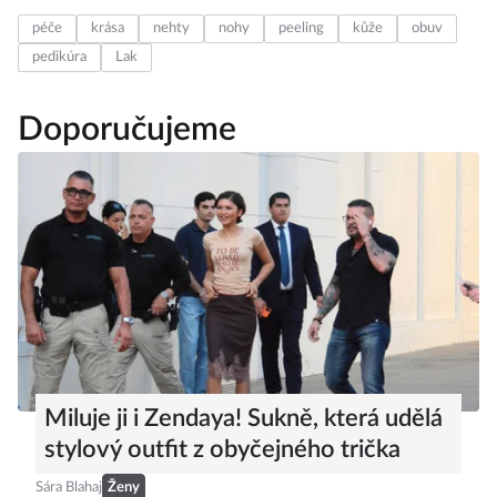
péče
krása
nehty
nohy
peeling
kůže
obuv
pedikúra
Lak
Doporučujeme
Miluje ji i Zendaya! Sukně, která udělá
stylový outfit z obyčejného trička
Sára Blahaj
Ženy