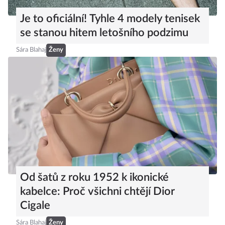
Je to oficiální! Tyhle 4 modely tenisek
se stanou hitem letošního podzimu
Sára Blahaj
Ženy
Od šatů z roku 1952 k ikonické
kabelce: Proč všichni chtějí Dior
Cigale
Sára Blahaj
Ženy