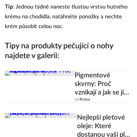
Tip
: Jednou týdně naneste tlustou vrstvu hutného
krému na chodidla, natáhněte ponožky a nechte
krém působit celou noc.
Tipy na produkty pečující o nohy
najdete v galerii:
Pigmentové
skvrny: Proč
vznikají a jak se jich
úspěšně zbavit?
uki
Krása
Nejlepší pleťové
oleje: Které
dostanou vaši pleť