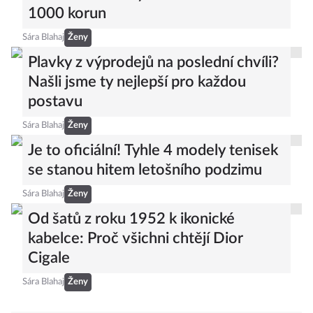
1000 korun
Sára Blahaj
Ženy
Plavky z výprodejů na poslední chvíli?
Našli jsme ty nejlepší pro každou
postavu
Sára Blahaj
Ženy
Je to oficiální! Tyhle 4 modely tenisek
se stanou hitem letošního podzimu
Sára Blahaj
Ženy
Od šatů z roku 1952 k ikonické
kabelce: Proč všichni chtějí Dior
Cigale
Sára Blahaj
Ženy