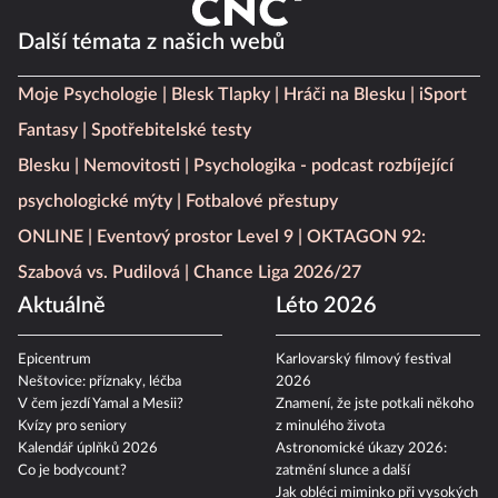
Další témata z našich webů
Moje Psychologie
Blesk Tlapky
Hráči na Blesku
iSport
Fantasy
Spotřebitelské testy
Blesku
Nemovitosti
Psychologika - podcast rozbíjející
psychologické mýty
Fotbalové přestupy
ONLINE
Eventový prostor Level 9
OKTAGON 92:
Szabová vs. Pudilová
Chance Liga 2026/27
Aktuálně
Léto 2026
Epicentrum
Karlovarský filmový festival
Neštovice: příznaky, léčba
2026
V čem jezdí Yamal a Mesii?
Znamení, že jste potkali někoho
Kvízy pro seniory
z minulého života
Kalendář úplňků 2026
Astronomické úkazy 2026:
Co je bodycount?
zatmění slunce a další
Jak obléci miminko při vysokých