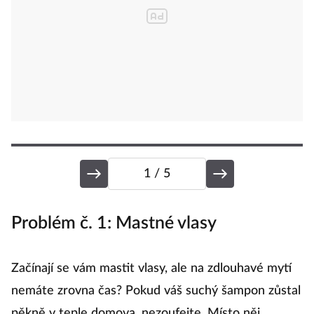
1
/ 5
Problém č. 1: Mastné vlasy
P
t
Začínají se vám mastit vlasy, ale na zdlouhavé mytí
nemáte zrovna čas? Pokud váš suchý šampon zůstal
...
pěkně v teple domova, nezoufejte. Místo něj