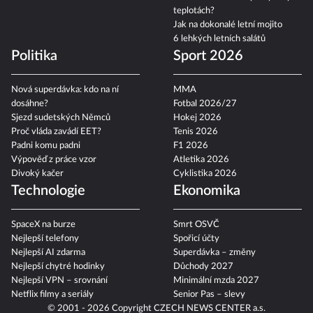
teplotách?
Jak na dokonalé letní mojito
6 lehkých letních salátů
Politika
Sport 2026
Nová superdávka: kdo na ní
MMA
dosáhne?
Fotbal 2026/27
Sjezd sudetských Němců
Hokej 2026
Proč vláda zavádí EET?
Tenis 2026
Padni komu padni
F1 2026
Výpověď z práce vzor
Atletika 2026
Divoký kačer
Cyklistika 2026
Technologie
Ekonomika
SpaceX na burze
Smrt OSVČ
Nejlepší telefony
Spořicí účty
Nejlepší AI zdarma
Superdávka – změny
Nejlepší chytré hodinky
Důchody 2027
Nejlepší VPN – srovnání
Minimální mzda 2027
Netflix filmy a seriály
Senior Pas – slevy
© 2001 - 2026 Copyright
CZECH NEWS CENTER a.s.