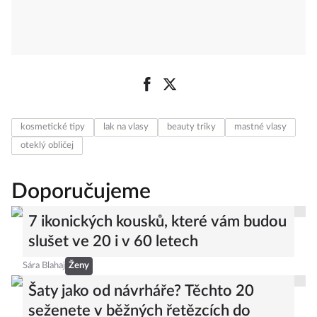
kosmetické tipy
lak na vlasy
beauty triky
mastné vlasy
oteklý obličej
Doporučujeme
7 ikonických kousků, které vám budou
slušet ve 20 i v 60 letech
Sára Blahaj
Ženy
Šaty jako od návrháře? Těchto 20
seženete v běžných řetězcích do