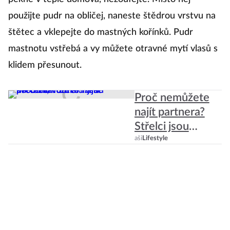
použijte pudr na obličej, naneste štědrou vrstvu na
J
štětec a vklepejte do mastných kořínků. Pudr
r
mastnotu vstřebá a vy můžete otravné mytí vlasů s
řa
klidem přesunout.
tv
v
Proč nemůžete
k 
najít partnera?
S
Střelci jsou
t
nároční, Vodnáři
aši
Lifestyle
do
zase svérázní!