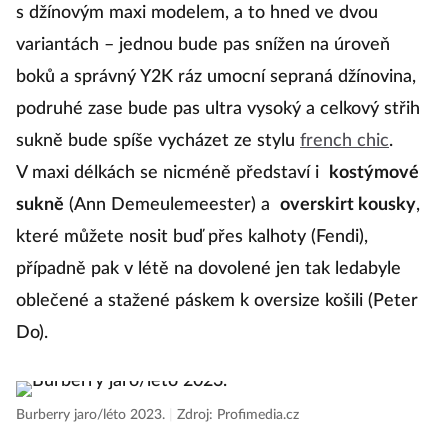
s džínovým maxi modelem, a to hned ve dvou
variantách – jednou bude pas snížen na úroveň
boků a správný Y2K ráz umocní sepraná džínovina,
podruhé zase bude pas ultra vysoký a celkový střih
sukně bude spíše vycházet ze stylu
french chic
.
V maxi délkách se nicméně představí i
kostýmové
sukně
(Ann Demeulemeester) a
overskirt kousky
,
které můžete nosit buď přes kalhoty (Fendi),
případně pak v létě na dovolené jen tak ledabyle
oblečené a stažené páskem k oversize košili (Peter
Do).
Burberry jaro/léto 2023.
|
Zdroj: Profimedia.cz