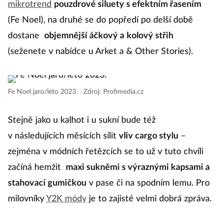
mikrotrend
pouzdrové siluety s efektním řasením
(Fe Noel), na druhé se do popředí po delší době
dostane
objemnější
áčkový a
kolový střih
(seženete v nabídce u Arket a & Other Stories).
Fe Noel jaro/léto 2023.
|
Zdroj: Profimedia.cz
Stejně jako u kalhot i u sukní bude též
v následujících měsících sílit
vliv cargo stylu
–
zejména v módních řetězcích se to už v tuto chvíli
začíná hemžit
maxi sukněmi s výraznými kapsami a
stahovací gumičkou
v pase či na spodním lemu. Pro
milovníky
Y2K módy
je to zajisté velmi dobrá zpráva.