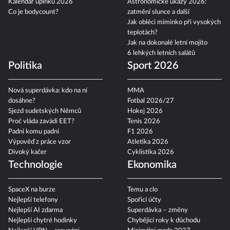
Kalendář úplňků 2026
Astronomické úkazy 2026:
Co je bodycount?
zatmění slunce a další
Jak obléci miminko při vysokých
teplotách?
Jak na dokonalé letní mojito
6 lehkých letních salátů
Politika
Sport 2026
Nová superdávka: kdo na ní
MMA
dosáhne?
Fotbal 2026/27
Sjezd sudetských Němců
Hokej 2026
Proč vláda zavádí EET?
Tenis 2026
Padni komu padni
F1 2026
Výpověď z práce vzor
Atletika 2026
Divoký kačer
Cyklistika 2026
Technologie
Ekonomika
SpaceX na burze
Temu a clo
Nejlepší telefony
Spořicí účty
Nejlepší AI zdarma
Superdávka – změny
Nejlepší chytré hodinky
Chybějící roky k důchodu