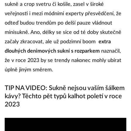
sukně a crop svetru či košile, zasel v široké
veřejnosti i mezi módními experty přesvědčení, že
odteď budou trendům po delší pauze vládnout
minisukně. Ano, délky se sice od té doby skutečně
začaly zkracovat, ale už podzimní boom
extra
dlouhých denimových sukní s rozparkem
naznačil,
že v roce 2023 by se trendy nakonec mohly ubírat
úplně jiným směrem.
TIP NA VIDEO: Sukně nejsou vaším šálkem
kávy? Těchto pět typů kalhot poletí v roce
2023