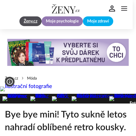
Ženy.cz
Moje psychologie
Moje zdraví
Zeny.cz
Móda
Fot
Bye bye mini! Tyto sukně letos
nahradí oblíbené retro kousky.