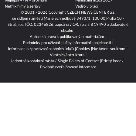
Nejlepší VPN – srovnání
Minimální mzda 2027
Netflix filmy a seriály
Vedro v práci
© 2001 - 2026 Copyright
CZECH NEWS CENTER a.s.
se sídlem náměstí Marie Schmolkové 3493/1, 100 00 Praha 10 -
Strašnice, IČO: 02346826, zapsána v OR, sp.zn. B 19490 a dodavatelé
obsahu
Autorská práva k publikovaným materiálům
Podmínky pro užívání služby informační společnosti
Informace o zpracování osobních údajů
Cookies
Nastavení soukromí
Vlastnická struktura
Jednotná kontaktní místa / Single Points of Contact
Etický kodex
Povinně zveřejňované informace