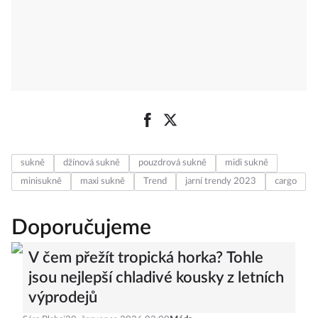
sukně
džínová sukně
pouzdrová sukně
midi sukně
minisukně
maxi sukně
Trend
jarní trendy 2023
cargo
Doporučujeme
V čem přežít tropická horka? Tohle
jsou nejlepší chladivé kousky z letních
výprodejů