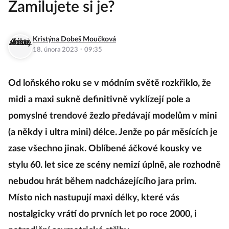
Zamilujete si je?
Kristýna Dobeš Moučková
·
18. února 2023
09:35
Od loňského roku se v módním světě rozkřiklo, že
midi a maxi sukně definitivně vyklízejí pole a
pomyslné trendové žezlo předávají modelům v mini
(a někdy i ultra mini) délce. Jenže po pár měsících je
zase všechno jinak. Oblíbené áčkové kousky ve
stylu 60. let sice ze scény nemizí úplně, ale rozhodně
nebudou hrát během nadcházejícího jara prim.
Místo nich nastupují maxi délky, které vás
nostalgicky vrátí do prvních let po roce 2000, i