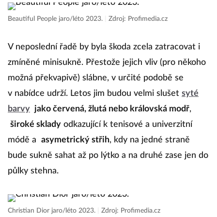
Beautiful People jaro/léto 2023.
|
Zdroj: Profimedia.cz
V neposlední řadě by byla škoda zcela zatracovat i
zmíněné minisukně. Přestože jejich vliv (pro někoho
možná překvapivě) slábne, v určité podobě se
v nabídce udrží. Letos jim budou velmi slušet
syté
barvy
jako červená, žlutá nebo královská modř
,
široké sklady
odkazující k tenisové a univerzitní
módě a
asymetrický střih
, kdy na jedné straně
bude sukně sahat až po lýtko a na druhé zase jen do
půlky stehna.
Christian Dior jaro/léto 2023.
|
Zdroj: Profimedia.cz