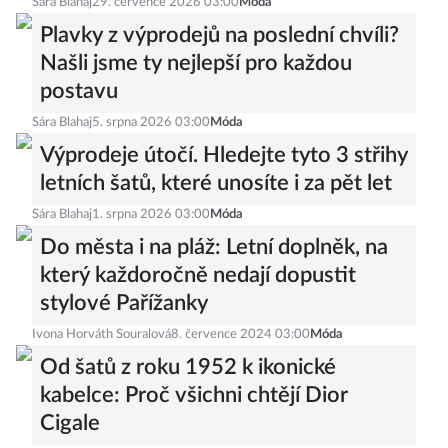
Sára Blahaj
29. července 2026 03:00
Móda
Plavky z výprodejů na poslední chvíli?
Našli jsme ty nejlepší pro každou
postavu
Sára Blahaj
5. srpna 2026 03:00
Móda
Výprodeje útočí. Hledejte tyto 3 střihy
letních šatů, které unosíte i za pět let
Sára Blahaj
1. srpna 2026 03:00
Móda
Do města i na pláž: Letní doplněk, na
který každoročně nedají dopustit
stylové Pařížanky
Ivona Horváth Souralová
8. července 2024 03:00
Móda
Od šatů z roku 1952 k ikonické
kabelce: Proč všichni chtějí Dior
Cigale