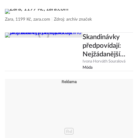
Zara, 1199 Kč, zara.com
|
Zdroj: archiv značek
Skandinávky
předpovídají:
Nejžádanější
bundy letošního
Ivona Horváth Souralová
Móda
jara seženete v
sekáči