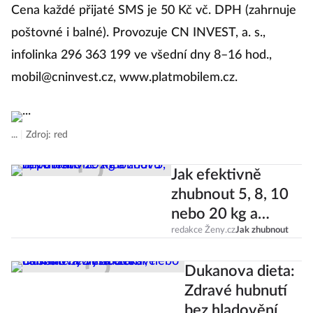
Cena každé přijaté SMS je 50 Kč vč. DPH (zahrnuje
poštovné i balné). Provozuje CN INVEST, a. s.,
infolinka 296 363 199 ve všední dny 8–16 hod.,
mobil@cninvest.cz
, www.platmobilem.cz.
...
|
Zdroj: red
Jak efektivně
zhubnout 5, 8, 10
nebo 20 kg a
znovu nepřibrat?
redakce Ženy.cz
Jak zhubnout
Dukanova dieta:
Zdravé hubnutí
bez hladovění,