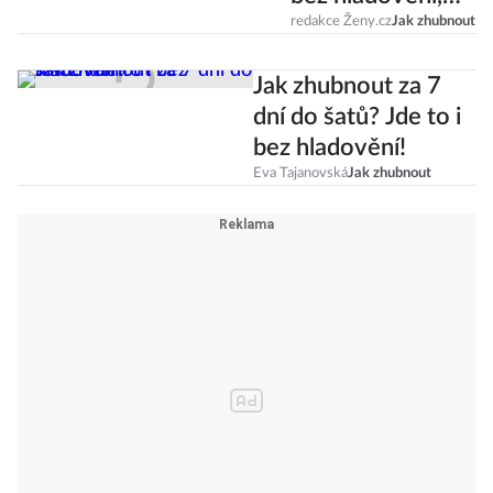
nebo další šílený
redakce Ženy.cz
Jak zhubnout
výstřelek?
Jak zhubnout za 7
dní do šatů? Jde to i
bez hladovění!
Eva Tajanovská
Jak zhubnout