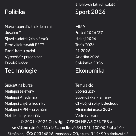
6 lehkých letních salátů
Politika
Sport 2026
Nová superdávka: kdo na ní
MMA
dosáhne?
Fotbal 2026/27
Sjezd sudetských Němců
Hokej 2026
Proč vláda zavádí EET?
Tenis 2026
Padni komu padni
F1 2026
Výpověď z práce vzor
Atletika 2026
Divoký kačer
Cyklistika 2026
Technologie
Ekonomika
SpaceX na burze
Temu a clo
Nejlepší telefony
Spořicí účty
Nejlepší AI zdarma
Superdávka – změny
Nejlepší chytré hodinky
Chybějící roky k důchodu
Nejlepší VPN – srovnání
Minimální mzda 2027
Netflix filmy a seriály
Vedro v práci
© 2001 - 2026 Copyright
CZECH NEWS CENTER a.s.
se sídlem náměstí Marie Schmolkové 3493/1, 100 00 Praha 10 -
Strašnice, IČO: 02346826, zapsána v OR, sp.zn. B 19490 a dodavatelé