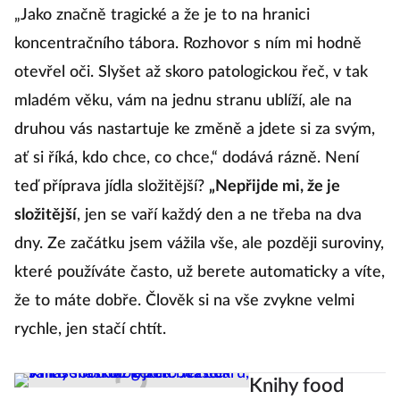
„Jako značně tragické a že je to na hranici
koncentračního tábora. Rozhovor s ním mi hodně
otevřel oči. Slyšet až skoro patologickou řeč, v tak
mladém věku, vám na jednu stranu ublíží, ale na
druhou vás nastartuje ke změně a jdete si za svým,
ať si říká, kdo chce, co chce,“ dodává rázně. Není
teď příprava jídla složitější?
„Nepřijde mi, že je
složitější
, jen se vaří každý den a ne třeba na dva
dny. Ze začátku jsem vážila vše, ale později suroviny,
které používáte často, už berete automaticky a víte,
že to máte dobře. Člověk si na vše zvykne velmi
rychle, jen stačí chtít.
Knihy food