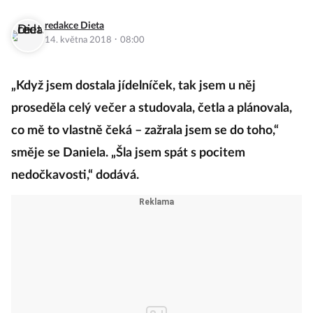
redakce Dieta
·
14. května 2018
08:00
„Když jsem dostala jídelníček, tak jsem u něj
proseděla celý večer a studovala, četla a plánovala,
co mě to vlastně čeká – zažrala jsem se do toho,“
směje se Daniela. „Šla jsem spát s pocitem
nedočkavosti,“ dodává.