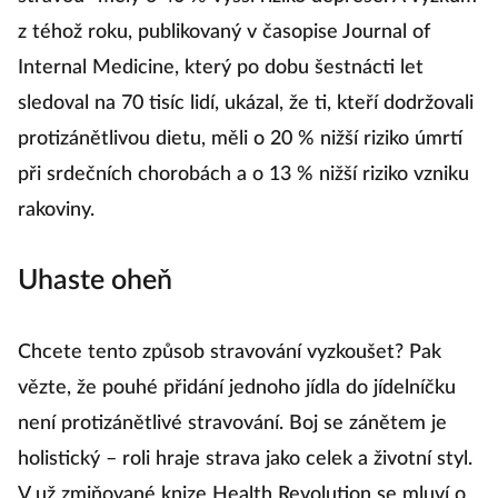
z téhož roku, publikovaný v časopise Journal of
Internal Medicine, který po dobu šestnácti let
sledoval na 70 tisíc lidí, ukázal, že ti, kteří dodržovali
protizánětlivou dietu, měli o 20 % nižší riziko úmrtí
při srdečních chorobách a o 13 % nižší riziko vzniku
rakoviny.
Uhaste oheň
Chcete tento způsob stravování vyzkoušet? Pak
vězte, že pouhé přidání jednoho jídla do jídelníčku
není protizánětlivé stravování. Boj se zánětem je
holistický – roli hraje strava jako celek a životní styl.
V už zmiňované knize Health Revolution se mluví o