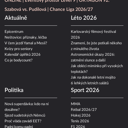
ONLINE
Eventový prostor Level 9
OKTAGON 92:
Szabová vs. Pudilová
Chance Liga 2026/27
Aktuálně
Léto 2026
Epicentrum
Karlovarský filmový festival
Neštovice: příznaky, léčba
2026
V čem jezdí Yamal a Mesii?
Znamení, že jste potkali někoho
Kvízy pro seniory
z minulého života
Kalendář úplňků 2026
Astronomické úkazy 2026:
Co je bodycount?
zatmění slunce a další
Jak obléci miminko při vysokých
teplotách?
Jak na dokonalé letní mojito
6 lehkých letních salátů
Politika
Sport 2026
Nová superdávka: kdo na ní
MMA
dosáhne?
Fotbal 2026/27
Sjezd sudetských Němců
Hokej 2026
Proč vláda zavádí EET?
Tenis 2026
Padni komu padni
F1 2026