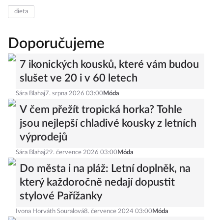
dieta
Doporučujeme
7 ikonických kousků, které vám budou
slušet ve 20 i v 60 letech
Sára Blahaj
7. srpna 2026 03:00
Móda
V čem přežít tropická horka? Tohle
jsou nejlepší chladivé kousky z letních
výprodejů
Sára Blahaj
29. července 2026 03:00
Móda
Do města i na pláž: Letní doplněk, na
který každoročně nedají dopustit
stylové Pařížanky
Ivona Horváth Souralová
8. července 2024 03:00
Móda