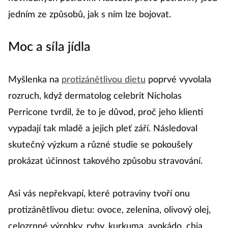
jedním ze způsobů, jak s ním lze bojovat.
Moc a síla jídla
Myšlenka na
protizánětlivou dietu
poprvé vyvolala
rozruch, když dermatolog celebrit Nicholas
Perricone tvrdil, že to je důvod, proč jeho klienti
vypadají tak mladě a jejich pleť září. Následoval
skutečný výzkum a různé studie se pokoušely
prokázat účinnost takového způsobu stravování.
Asi vás nepřekvapí, které potraviny tvoří onu
protizánětlivou dietu: ovoce, zelenina, olivový olej,
celozrnné výrobky, ryby, kurkuma, avokádo, chia