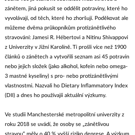
zánětem, jiná pokusit se oddělit potraviny, které ho
vyvolávají, od těch, které ho zhoršují. Poděkovat ale
můžeme dvěma průkopníkům protizánětlivého
stravování: Jamesi R. Hébertovi a Nitinu Shivappovi
z Univerzity v Jižní Karolíně. Ti prošli více než 1900
článků o zánětech a vytvořili seznam asi 45 potravin
nebo jejich složek (jako alkohol, kofein nebo omega-
3 mastné kyseliny) s pro- nebo protizánětlivými
vlastnostmi. Nazvali ho Dietary Inflammatory Index
(DII) a dnes ho používajíi aktuální výzkumy.
Ve studii Manchesterské metropolitní univerzity z
roku 2018 se uvádí, že osoby se „zánětlivou
stravou“ měly o 40 % vyšší riziko deprese. A výzkum