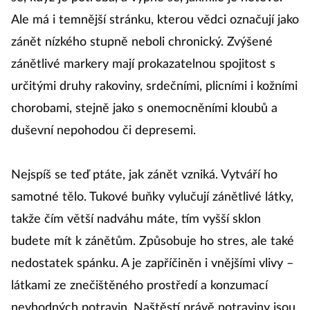
Ale má i temnější stránku, kterou vědci označují jako
zánět nízkého stupně neboli chronický. Zvýšené
zánětlivé markery mají prokazatelnou spojitost s
určitými druhy rakoviny, srdečními, plicními i kožními
chorobami, stejně jako s onemocněními kloubů a
duševní nepohodou či depresemi.
Nejspíš se teď ptáte, jak zánět vzniká. Vytváří ho
samotné tělo. Tukové buňky vylučují zánětlivé látky,
takže čím větší nadváhu máte, tím vyšší sklon
budete mít k zánětům. Způsobuje ho stres, ale také
nedostatek spánku. A je zapříčiněn i vnějšími vlivy –
látkami ze znečištěného prostředí a konzumací
nevhodných potravin. Naštěstí právě potraviny jsou