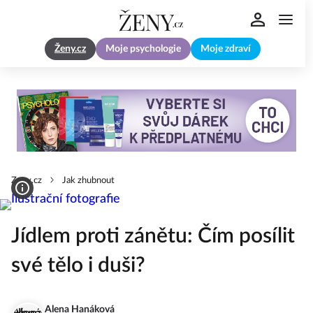
Ženy.cz
Moje psychologie
Moje zdraví
Zeny.cz
Jak zhubnout
Jídlem proti zánětu: Čím posílit
své tělo i duši?
Alena Hanáková