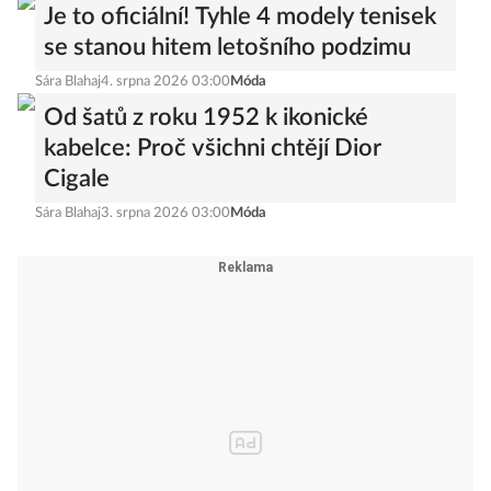
Je to oficiální! Tyhle 4 modely tenisek
se stanou hitem letošního podzimu
Sára Blahaj
4. srpna 2026 03:00
Móda
Od šatů z roku 1952 k ikonické
kabelce: Proč všichni chtějí Dior
Cigale
Sára Blahaj
3. srpna 2026 03:00
Móda