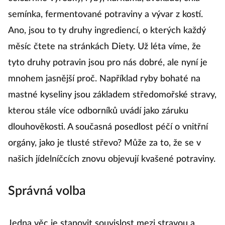
semínka, fermentované potraviny a vývar z kostí.
Ano, jsou to ty druhy ingrediencí, o kterých každý
měsíc čtete na stránkách Diety. Už léta víme, že
tyto druhy potravin jsou pro nás dobré, ale nyní je
mnohem jasnější proč. Například ryby bohaté na
mastné kyseliny jsou základem středomořské stravy,
kterou stále více odborníků uvádí jako záruku
dlouhověkosti. A současná posedlost péčí o vnitřní
orgány, jako je tlusté střevo? Může za to, že se v
našich jídelníčcích znovu objevují kvašené potraviny.
Správná volba
Jedna věc je stanovit souvislost mezi stravou a