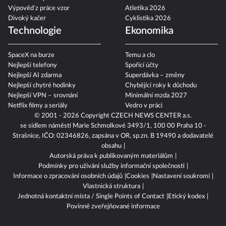
Výpověď z práce vzor
Atletika 2026
Divoký kačer
Cyklistika 2026
Technologie
Ekonomika
SpaceX na burze
Temu a clo
Nejlepší telefony
Spořicí účty
Nejlepší AI zdarma
Superdávka – změny
Nejlepší chytré hodinky
Chybějící roky k důchodu
Nejlepší VPN – srovnání
Minimální mzda 2027
Netflix filmy a seriály
Vedro v práci
© 2001 - 2026 Copyright
CZECH NEWS CENTER a.s.
se sídlem náměstí Marie Schmolkové 3493/1, 100 00 Praha 10 -
Strašnice, IČO: 02346826, zapsána v OR, sp.zn. B 19490 a dodavatelé
obsahu
Autorská práva k publikovaným materiálům
Podmínky pro užívání služby informační společnosti
Informace o zpracování osobních údajů
Cookies
Nastavení soukromí
Vlastnická struktura
Jednotná kontaktní místa / Single Points of Contact
Etický kodex
Povinně zveřejňované informace