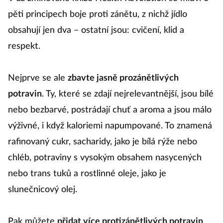
pěti principech boje proti zánětu, z nichž jídlo
obsahují jen dva – ostatní jsou: cvičení, klid a
respekt.
Nejprve se ale
zbavte jasně prozánětlivých
potravin
. Ty, které se zdají nejrelevantnější, jsou bílé
nebo bezbarvé, postrádají chuť a aroma a jsou málo
výživné, i když kaloriemi napumpované. To znamená
rafinovaný cukr, sacharidy, jako je bílá rýže nebo
chléb, potraviny s vysokým obsahem nasycených
nebo trans tuků a rostlinné oleje, jako je
slunečnicový olej.
Pak můžete
přidat více protizánětlivých potravin