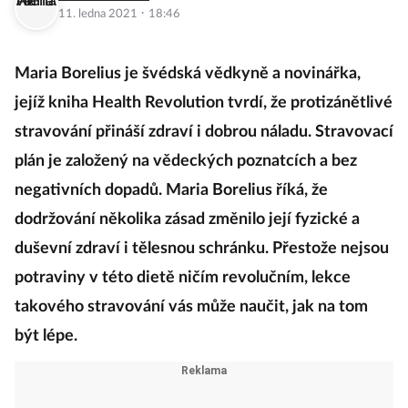
·
11. ledna 2021
18:46
Maria Borelius je švédská vědkyně a novinářka,
jejíž kniha Health Revolution tvrdí, že protizánětlivé
stravování přináší zdraví i dobrou náladu. Stravovací
plán je založený na vědeckých poznatcích a bez
negativních dopadů. Maria Borelius říká, že
dodržování několika zásad změnilo její fyzické a
duševní zdraví i tělesnou schránku. Přestože nejsou
potraviny v této dietě ničím revolučním, lekce
takového stravování vás může naučit, jak na tom
být lépe.