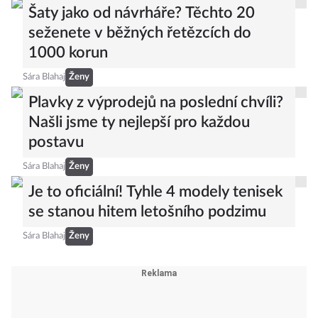
Šaty jako od návrháře? Těchto 20
seženete v běžných řetězcích do
1000 korun
Sára Blahaj
Ženy
Plavky z výprodejů na poslední chvíli?
Našli jsme ty nejlepší pro každou
postavu
Sára Blahaj
Ženy
Je to oficiální! Tyhle 4 modely tenisek
se stanou hitem letošního podzimu
Sára Blahaj
Ženy