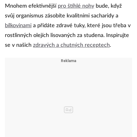
stresu a pro jistotu si uloží tuky na horší časy.
Mnohem efektivnější
pro štíhlé nohy
bude, když
svůj organismus zásobíte kvalitními sacharidy a
bílkovinami
a přidáte zdravé tuky, které jsou třeba v
rostlinných olejích lisovaných za studena. Inspirujte
se v našich
zdravých a chutných receptech
.