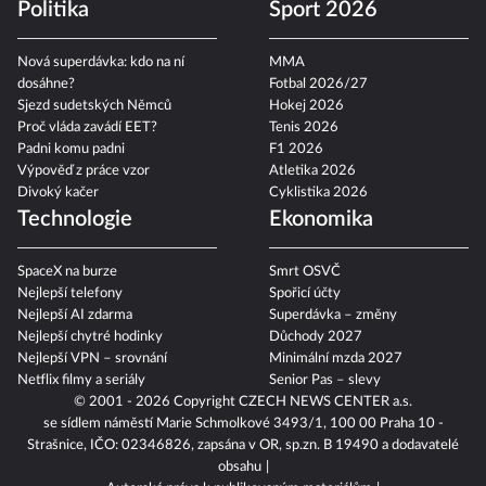
6 lehkých letních salátů
Politika
Sport 2026
Nová superdávka: kdo na ní
MMA
dosáhne?
Fotbal 2026/27
Sjezd sudetských Němců
Hokej 2026
Proč vláda zavádí EET?
Tenis 2026
Padni komu padni
F1 2026
Výpověď z práce vzor
Atletika 2026
Divoký kačer
Cyklistika 2026
Technologie
Ekonomika
SpaceX na burze
Smrt OSVČ
Nejlepší telefony
Spořicí účty
Nejlepší AI zdarma
Superdávka – změny
Nejlepší chytré hodinky
Důchody 2027
Nejlepší VPN – srovnání
Minimální mzda 2027
Netflix filmy a seriály
Senior Pas – slevy
© 2001 - 2026 Copyright
CZECH NEWS CENTER a.s.
se sídlem náměstí Marie Schmolkové 3493/1, 100 00 Praha 10 -
Strašnice, IČO: 02346826, zapsána v OR, sp.zn. B 19490 a dodavatelé
obsahu