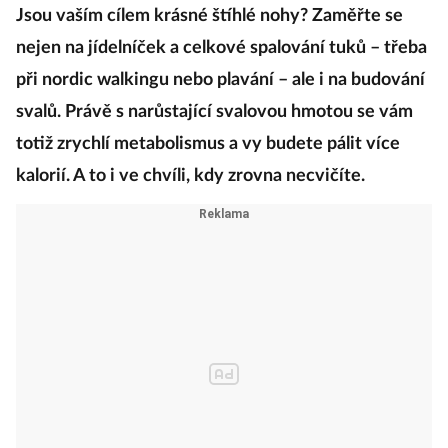
Jsou vaším cílem krásné štíhlé nohy? Zaměřte se
nejen na jídelníček a celkové spalování tuků – třeba
při nordic walkingu nebo plavání – ale i na budování
svalů. Právě s narůstající svalovou hmotou se vám
totiž zrychlí metabolismus a vy budete pálit více
kalorií. A to i ve chvíli, kdy zrovna necvičíte.