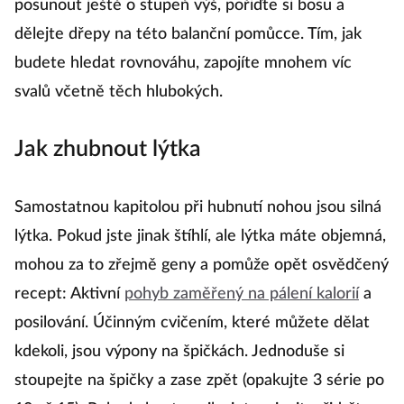
posunout ještě o stupeň výš, pořiďte si bosu a
dělejte dřepy na této balanční pomůcce. Tím, jak
budete hledat rovnováhu, zapojíte mnohem víc
svalů včetně těch hlubokých.
Jak zhubnout lýtka
Samostatnou kapitolou při hubnutí nohou jsou silná
lýtka. Pokud jste jinak štíhlí, ale lýtka máte objemná,
mohou za to zřejmě geny a pomůže opět osvědčený
recept: Aktivní
pohyb zaměřený na pálení kalorií
a
posilování. Účinným cvičením, které můžete dělat
kdekoli, jsou výpony na špičkách. Jednoduše si
stoupejte na špičky a zase zpět (opakujte 3 série po