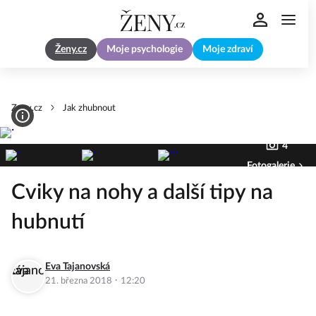
Ženy.cz
Moje psychologie
Moje zdraví
Zeny.cz
Jak zhubnout
4
Fotogalerie
Cviky na nohy a další tipy na
hubnutí
Eva Tajanovská
·
21. března 2018
12:20