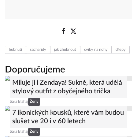
hubnutí
sacharidy
jak zhubnout
cviky na nohy
dřepy
Doporučujeme
Miluje ji i Zendaya! Sukně, která udělá
stylový outfit z obyčejného trička
Sára Blahaj
Ženy
7 ikonických kousků, které vám budou
slušet ve 20 i v 60 letech
Sára Blahaj
Ženy