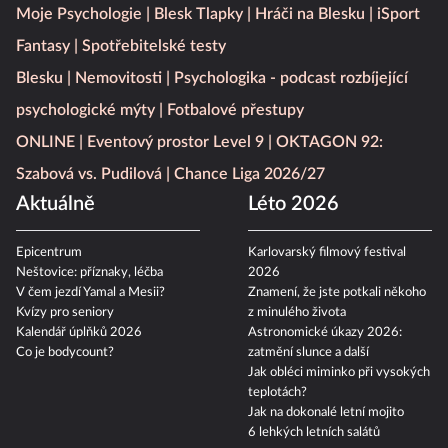
Moje Psychologie
Blesk Tlapky
Hráči na Blesku
iSport
Fantasy
Spotřebitelské testy
Blesku
Nemovitosti
Psychologika - podcast rozbíjející
psychologické mýty
Fotbalové přestupy
ONLINE
Eventový prostor Level 9
OKTAGON 92:
Szabová vs. Pudilová
Chance Liga 2026/27
Aktuálně
Léto 2026
Epicentrum
Karlovarský filmový festival
Neštovice: příznaky, léčba
2026
V čem jezdí Yamal a Mesii?
Znamení, že jste potkali někoho
Kvízy pro seniory
z minulého života
Kalendář úplňků 2026
Astronomické úkazy 2026:
Co je bodycount?
zatmění slunce a další
Jak obléci miminko při vysokých
teplotách?
Jak na dokonalé letní mojito