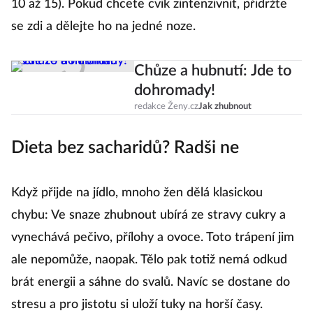
10 až 15). Pokud chcete cvik zintenzivnit, přidržte
se zdi a dělejte ho na jedné noze.
Chůze a hubnutí: Jde to
dohromady!
redakce Ženy.cz
Jak zhubnout
Dieta bez sacharidů? Radši ne
Když přijde na jídlo, mnoho žen dělá klasickou
chybu: Ve snaze zhubnout ubírá ze stravy cukry a
vynechává pečivo, přílohy a ovoce. Toto trápení jim
ale nepomůže, naopak. Tělo pak totiž nemá odkud
brát energii a sáhne do svalů. Navíc se dostane do