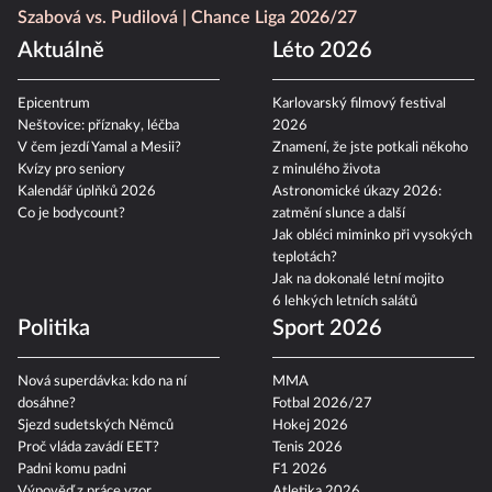
Szabová vs. Pudilová
Chance Liga 2026/27
Aktuálně
Léto 2026
Epicentrum
Karlovarský filmový festival
Neštovice: příznaky, léčba
2026
V čem jezdí Yamal a Mesii?
Znamení, že jste potkali někoho
Kvízy pro seniory
z minulého života
Kalendář úplňků 2026
Astronomické úkazy 2026:
Co je bodycount?
zatmění slunce a další
Jak obléci miminko při vysokých
teplotách?
Jak na dokonalé letní mojito
6 lehkých letních salátů
Politika
Sport 2026
Nová superdávka: kdo na ní
MMA
dosáhne?
Fotbal 2026/27
Sjezd sudetských Němců
Hokej 2026
Proč vláda zavádí EET?
Tenis 2026
Padni komu padni
F1 2026
Výpověď z práce vzor
Atletika 2026