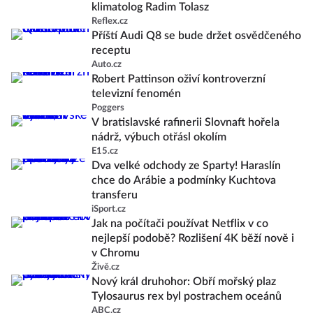
klimatolog Radim Tolasz
Reflex.cz
Příští Audi Q8 se bude držet osvědčeného
receptu
Auto.cz
Robert Pattinson oživí kontroverzní
televizní fenomén
Poggers
V bratislavské rafinerii Slovnaft hořela
nádrž, výbuch otřásl okolím
E15.cz
Dva velké odchody ze Sparty! Haraslín
chce do Arábie a podmínky Kuchtova
transferu
iSport.cz
Jak na počítači používat Netflix v co
nejlepší podobě? Rozlišení 4K běží nově i
v Chromu
Živě.cz
Nový král druhohor: Obří mořský plaz
Tylosaurus rex byl postrachem oceánů
ABC.cz