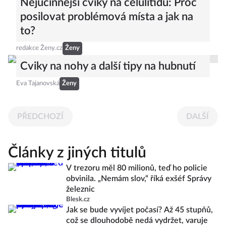
Nejúčinnější cviky na celulitidu: Proč
posilovat problémová místa a jak na
to?
redakce Ženy.cz
Ženy
Cviky na nohy a další tipy na hubnutí
Eva Tajanovská
Ženy
PŘEDCHOZÍ
DALŠÍ
Články z jiných titulů
V trezoru měl 80 milionů, teď ho policie
obvinila. „Nemám slov,“ říká exšéf Správy
železnic
Blesk.cz
Jak se bude vyvíjet počasí? Až 45 stupňů,
což se dlouhodobě nedá vydržet, varuje