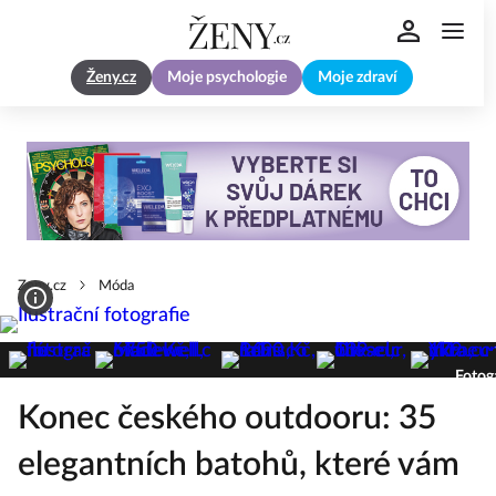
Ženy.cz
Moje psychologie
Moje zdraví
Zeny.cz
Móda
Fotoga
Konec českého outdooru: 35
elegantních batohů, které vám