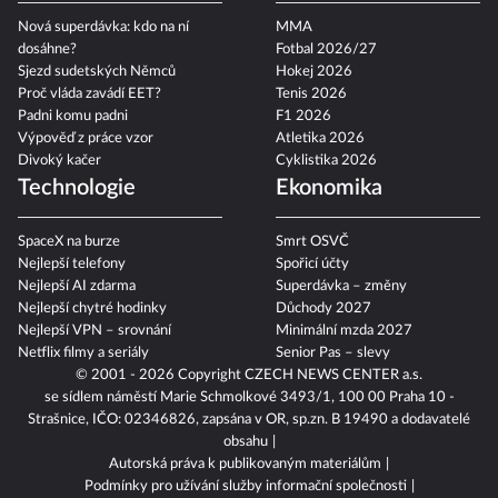
Nová superdávka: kdo na ní
MMA
dosáhne?
Fotbal 2026/27
Sjezd sudetských Němců
Hokej 2026
Proč vláda zavádí EET?
Tenis 2026
Padni komu padni
F1 2026
Výpověď z práce vzor
Atletika 2026
Divoký kačer
Cyklistika 2026
Technologie
Ekonomika
SpaceX na burze
Smrt OSVČ
Nejlepší telefony
Spořicí účty
Nejlepší AI zdarma
Superdávka – změny
Nejlepší chytré hodinky
Důchody 2027
Nejlepší VPN – srovnání
Minimální mzda 2027
Netflix filmy a seriály
Senior Pas – slevy
© 2001 - 2026 Copyright
CZECH NEWS CENTER a.s.
se sídlem náměstí Marie Schmolkové 3493/1, 100 00 Praha 10 -
Strašnice, IČO: 02346826, zapsána v OR, sp.zn. B 19490 a dodavatelé
obsahu
Autorská práva k publikovaným materiálům
Podmínky pro užívání služby informační společnosti