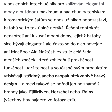
v posledních letech učinily pro
sbližování elegantní
módy a outdooru
maximum a nad chunky teniskami
k romantickým šatům se dnes už nikdo nepozastaví,
batohů se to tak úplně netýká. Řešení tentokrát
nenabízejí ani luxusní módní domy, jejichž batohy
sice bývají elegantní, ale často se do nich nevejde
ani MacBook Air. Naštěstí existuje celá řada
menších značek, které zohledňují praktičnost,
funkčnost, udržitelnost a současně svým produktům
vtiskávají
střídmý, anebo naopak překvapivě hravý
design
– a mezi takové se neřadí jen nejznámější
brandy jako
Fjällräven, Herschel
nebo
Rains
(všechny tipy najdete ve fotogalerii).