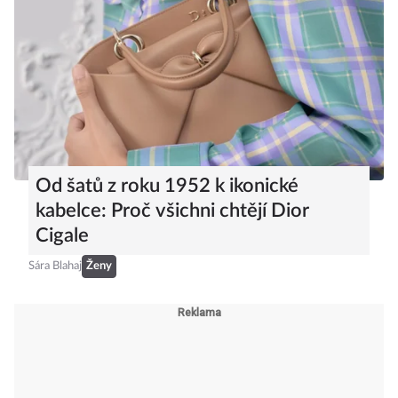
Od šatů z roku 1952 k ikonické
kabelce: Proč všichni chtějí Dior
Cigale
Sára Blahaj
Ženy