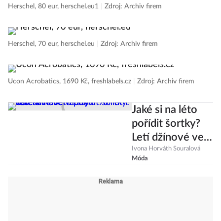
Herschel, 80 eur, herschel.eu1
|
Zdroj: Archiv firem
Herschel, 70 eur, herschel.eu
|
Zdroj: Archiv firem
Ucon Acrobatics, 1690 Kč, freshlabels.cz
|
Zdroj: Archiv firem
Jaké si na léto
pořídit šortky?
Letí džínové ve
stylu 90. let i
Ivona Horváth Souralová
Móda
oblekové
bermudy