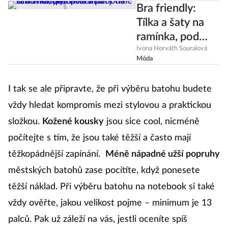
Bra friendly:
Tílka a šaty na
ramínka, pod
která pohodlně
Ivona Horváth Souralová
Móda
schováte
podprsenku
I tak se ale připravte, že při výběru batohu budete
vždy hledat kompromis mezi stylovou a praktickou
složkou.
Kožené kousky
jsou sice cool, nicméně
počítejte s tím, že jsou také těžší a často mají
těžkopádnější zapínání.
Méně nápadné užší popruhy
městských batohů zase pocítíte, když ponesete
těžší náklad. Při výběru batohu na notebook si také
vždy ověřte, jakou velikost pojme – minimum je 13
palců. Pak už záleží na vás, jestli oceníte spíš