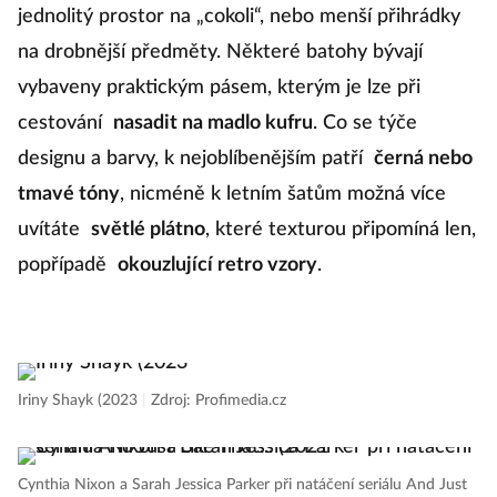
jednolitý prostor na „cokoli“, nebo menší přihrádky
na drobnější předměty. Některé batohy bývají
vybaveny praktickým pásem, kterým je lze při
cestování
nasadit na madlo kufru
. Co se týče
designu a barvy, k nejoblíbenějším patří
černá nebo
tmavé tóny
, nicméně k letním šatům možná více
uvítáte
světlé plátno
, které texturou připomíná len,
popřípadě
okouzlující retro vzory
.
Iriny Shayk (2023
|
Zdroj: Profimedia.cz
Cynthia Nixon a Sarah Jessica Parker při natáčení seriálu And Just