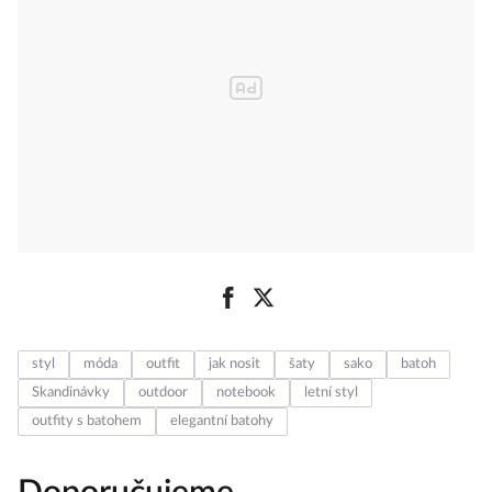
styl
móda
outfit
jak nosit
šaty
sako
batoh
Skandinávky
outdoor
notebook
letní styl
outfity s batohem
elegantní batohy