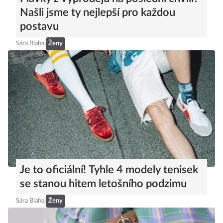
Našli jsme ty nejlepší pro každou
postavu
Sára Blahaj
Ženy
Je to oficiální! Tyhle 4 modely tenisek
se stanou hitem letošního podzimu
Sára Blahaj
Ženy