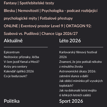
Fantasy
Spotřebitelské testy
Blesku
Nemovitosti
Psychologika - podcast rozbíjející
psychologické mýty
Fotbalové přestupy
ONLINE
Eventový prostor Level 9
OKTAGON 92:
Szabová vs. Pudilová
Chance Liga 2026/27
Aktuálně
Léto 2026
Epicentrum
Karlovarský filmový festival
Neštovice: příznaky, léčba
2026
V čem jezdí Yamal a Mesii?
Znamení, že jste potkali někoho
Kvízy pro seniory
z minulého života
Kalendář úplňků 2026
Astronomické úkazy 2026:
Co je bodycount?
zatmění slunce a další
Jak obléci miminko při vysokých
teplotách?
Jak na dokonalé letní mojito
6 lehkých letních salátů
Politika
Sport 2026