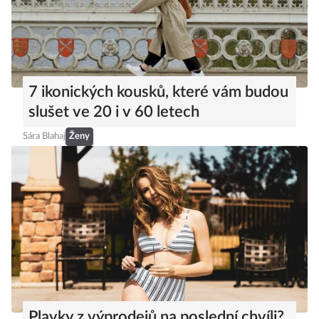
7 ikonických kousků, které vám budou
slušet ve 20 i v 60 letech
Sára Blahaj
Ženy
Plavky z výprodejů na poslední chvíli?