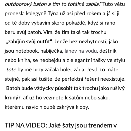
outdoorový batoh a tím to totálně zabila.“
Tuto větu
pronesla kolegyně Týna už asi před rokem a já si ji
od té doby vybavím skoro pokaždé, když si ráno
beru svůj batoh. Vím, že tím také tak trochu
„zabíjím svůj outfit“
. Jenže bez nezbytností, jako
jsou notebook, nabíječka,
láhev na vodu
, deštník
nebo kniha, se neobejdu a z elegantní tašky ve stylu
tote
by mě brzy začala bolet záda. Jestli to máte
stejně, pak asi tušíte, že perfektní řešení neexistuje.
Batoh bude vždycky působit tak trochu jako rušivý
krunýř
, ať už ho vezmete k šatům nebo saku,
kterému navíc hloupě zakrývá klopy.
TIP NA VIDEO: Jaké šaty jsou trendem v