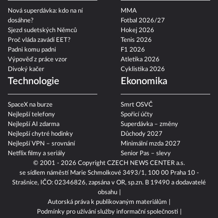
Nová superdávka: kdo na ní
MMA
dosáhne?
Fotbal 2026/27
Sjezd sudetských Němců
Hokej 2026
Proč vláda zavádí EET?
Tenis 2026
Padni komu padni
F1 2026
Výpověď z práce vzor
Atletika 2026
Divoký kačer
Cyklistika 2026
Technologie
Ekonomika
SpaceX na burze
Smrt OSVČ
Nejlepší telefony
Spořicí účty
Nejlepší AI zdarma
Superdávka – změny
Nejlepší chytré hodinky
Důchody 2027
Nejlepší VPN – srovnání
Minimální mzda 2027
Netflix filmy a seriály
Senior Pas – slevy
© 2001 - 2026 Copyright
CZECH NEWS CENTER a.s.
se sídlem náměstí Marie Schmolkové 3493/1, 100 00 Praha 10 -
Strašnice, IČO: 02346826, zapsána v OR, sp.zn. B 19490 a dodavatelé
obsahu
Autorská práva k publikovaným materiálům
Podmínky pro užívání služby informační společnosti