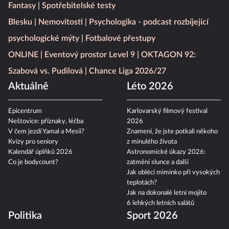
Fantasy
Spotřebitelské testy
Blesku
Nemovitosti
Psychologika - podcast rozbíjející
psychologické mýty
Fotbalové přestupy
ONLINE
Eventový prostor Level 9
OKTAGON 92:
Szabová vs. Pudilová
Chance Liga 2026/27
Aktuálně
Léto 2026
Epicentrum
Karlovarský filmový festival
Neštovice: příznaky, léčba
2026
V čem jezdí Yamal a Mesii?
Znamení, že jste potkali někoho
Kvízy pro seniory
z minulého života
Kalendář úplňků 2026
Astronomické úkazy 2026:
Co je bodycount?
zatmění slunce a další
Jak obléci miminko při vysokých
teplotách?
Jak na dokonalé letní mojito
6 lehkých letních salátů
Politika
Sport 2026