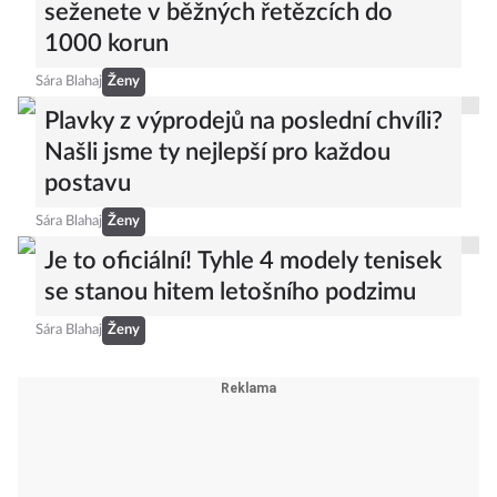
seženete v běžných řetězcích do
1000 korun
Sára Blahaj
Ženy
Plavky z výprodejů na poslední chvíli?
Našli jsme ty nejlepší pro každou
postavu
Sára Blahaj
Ženy
Je to oficiální! Tyhle 4 modely tenisek
se stanou hitem letošního podzimu
Sára Blahaj
Ženy