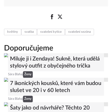
květiny
svatba
svatební kytice
svatební sezóna
Doporučujeme
Miluje ji i Zendaya! Sukně, která udělá
stylový outfit z obyčejného trička
Sára Blahaj
Ženy
7 ikonických kousků, které vám budou
slušet ve 20 i v 60 letech
Sára Blahaj
Ženy
Šaty jako od návrháře? Těchto 20