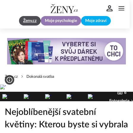
Ženy.cz
Moje psychologie
Moje zdraví
Zeny.cz
Dokonalá svatba
6
Fotogalerie
Nejoblíbenější svatební
květiny: Kterou byste si vybrala