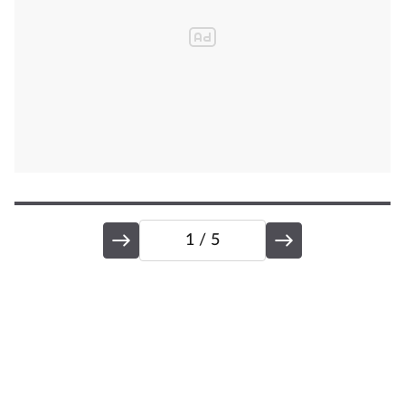
1
/ 5
R
Ne
c