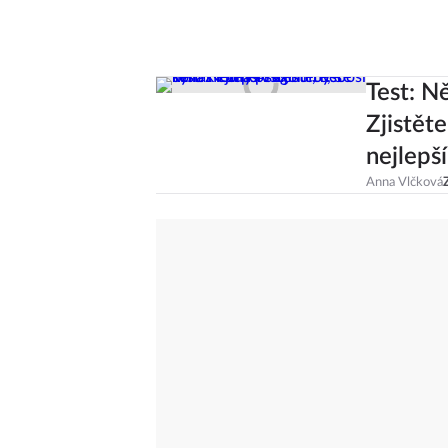
Test: N
Zjistěte
nejlepší
Anna Vlčková