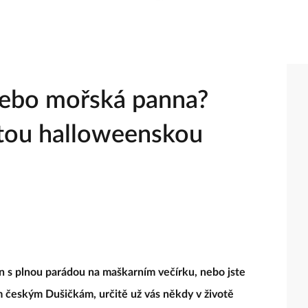
 nebo mořská panna?
ytou halloweenskou
en s plnou parádou na maškarním večírku, nebo jste
m českým Dušičkám, určitě už vás někdy v životě