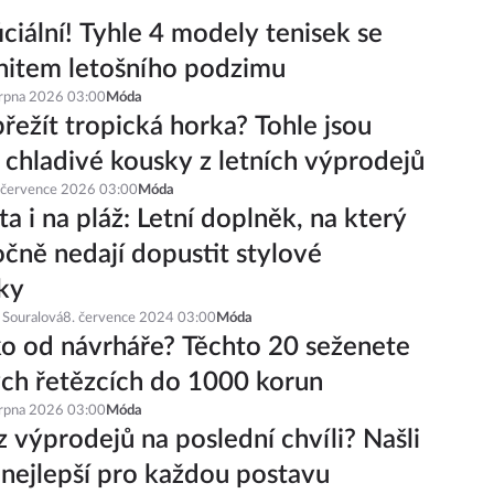
iciální! Tyhle 4 modely tenisek se
hitem letošního podzimu
srpna 2026 03:00
Móda
řežít tropická horka? Tohle jsou
í chladivé kousky z letních výprodejů
 července 2026 03:00
Móda
a i na pláž: Letní doplněk, na který
čně nedají dopustit stylové
ky
 Souralová
8. července 2024 03:00
Móda
ko od návrháře? Těchto 20 seženete
ch řetězcích do 1000 korun
srpna 2026 03:00
Móda
z výprodejů na poslední chvíli? Našli
 nejlepší pro každou postavu