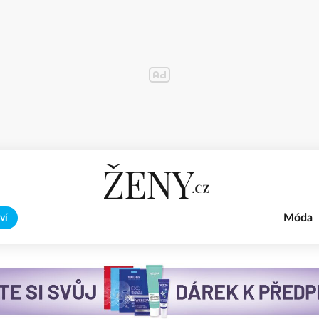
Móda
ví