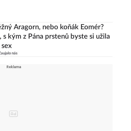
ěžný Aragorn, nebo koňák Eomér?
, s kým z Pána prstenů byste si užila
 sex
Zaujalo nás