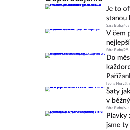
Je to of
stanou 
Sára Blahaj
4. 
V čem p
nejlepš
Sára Blahaj
29.
Do měst
každoro
Pařížan
Ivona Horváth
Šaty ja
v běžný
Sára Blahaj
6. 
Plavky 
jsme ty