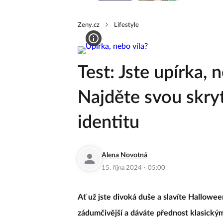
Zeny.cz
Lifestyle
Test: Jste upírka,
Najděte svou skr
identitu
Alena Novotná
·
15. října 2024
05:00
Ať už jste divoká duše a slavíte Hallowe
zádumčivější a dáváte přednost klasický