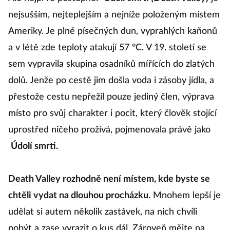
nejsušším, nejteplejším a nejníže položeným místem
Ameriky. Je plné písečných dun, vyprahlých kaňonů
a v létě zde teploty atakují 57 °C. V 19. století se
sem vypravila skupina osadníků mířících do zlatých
dolů. Jenže po cestě jim došla voda i zásoby jídla, a
přestože cestu nepřežil pouze jediný člen, výprava
místo pro svůj charakter i pocit, který člověk stojící
uprostřed ničeho prožívá, pojmenovala právě jako
Údolí smrti.
Death Valley rozhodně není místem, kde byste se
chtěli vydat na dlouhou procházku
. Mnohem lepší je
udělat si autem několik zastávek, na nich chvíli
pobýt a zase vyrazit o kus dál. Zároveň mějte na