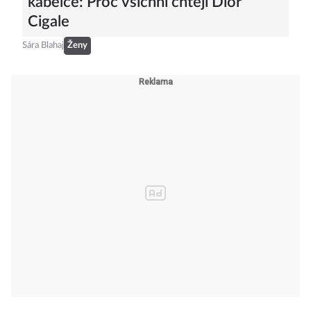
kabelce: Proč všichni chtějí Dior
Cigale
Sára Blahaj
Ženy