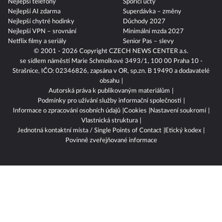
Nejlepší telefony
Spořicí účty
Nejlepší AI zdarma
Superdávka – změny
Nejlepší chytré hodinky
Důchody 2027
Nejlepší VPN – srovnání
Minimální mzda 2027
Netflix filmy a seriály
Senior Pas – slevy
© 2001 - 2026 Copyright
CZECH NEWS CENTER a.s.
se sídlem náměstí Marie Schmolkové 3493/1, 100 00 Praha 10 -
Strašnice, IČO: 02346826, zapsána v OR, sp.zn. B 19490 a dodavatelé
obsahu
Autorská práva k publikovaným materiálům
Podmínky pro užívání služby informační společnosti
Informace o zpracování osobních údajů
Cookies
Nastavení soukromí
Vlastnická struktura
Jednotná kontaktní místa / Single Points of Contact
Etický kodex
Povinně zveřejňované informace