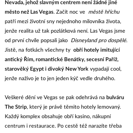
Nevada, jehož slavným centrem není žádné jiné
město než Las Vegas
. Začít noc ve
městě hříchu
patří mezi životní sny nejednoho milovníka života,
jenže realita už tak pozlátková není. Las Vegas jsme
od první chvíle popsali jako
Disneyland pro dospělé
.
Jistě, na fotkách všechny ty
obří hotely imitující
antický Řím, romantické Benátky, secesní Paříž,
starověký Egypt i divoký New York
vypadají cool,
jenže naživo je to jen jeden kýč vedle druhého.
Veškeré dění ve Vegas se pak odehrává na
bulváru
The Strip
, který je právě těmito hotely lemovaný.
Každý komplex obsahuje obří kasino, nákupní
centrum i restaurace. Po cestě též narazíte třeba