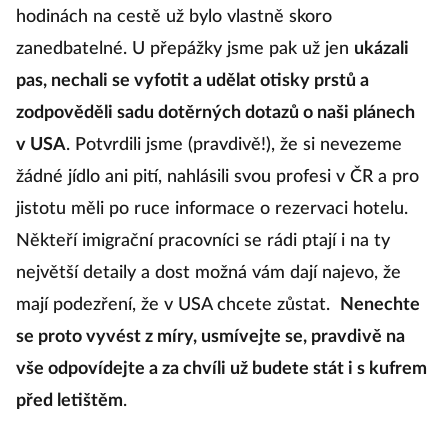
hodinách na cestě už bylo vlastně skoro
zanedbatelné. U přepážky jsme pak už jen
ukázali
pas, nechali se vyfotit a udělat otisky prstů a
zodpověděli sadu dotěrných dotazů o naši plánech
v USA
. Potvrdili jsme (pravdivě!), že si nevezeme
žádné jídlo ani pití, nahlásili svou profesi v ČR a pro
jistotu měli po ruce informace o rezervaci hotelu.
Někteří imigrační pracovníci se rádi ptají i na ty
největší detaily a dost možná vám dají najevo, že
mají podezření, že v USA chcete zůstat.
Nenechte
se proto vyvést z míry, usmívejte se, pravdivě na
vše odpovídejte a za chvíli už budete stát i s kufrem
před letištěm
.