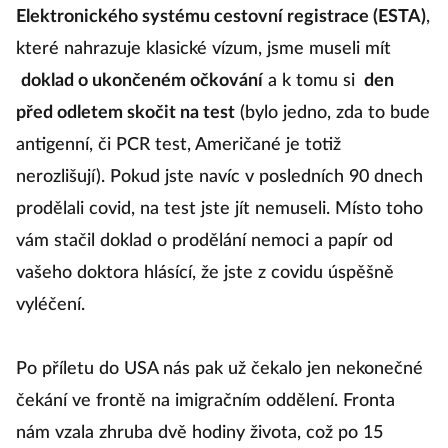
Elektronického systému cestovní registrace (ESTA)
,
které nahrazuje klasické vízum, jsme museli mít
doklad o ukončeném očkování
a k tomu si
den
před odletem skočit na test
(bylo jedno, zda to bude
antigenní, či PCR test, Američané je totiž
nerozlišují). Pokud jste navíc v posledních 90 dnech
prodělali covid, na test jste jít nemuseli. Místo toho
vám stačil doklad o prodělání nemoci a papír od
vašeho doktora hlásící, že jste z covidu úspěšně
vyléčení.
Po příletu do USA nás pak už čekalo jen nekonečné
čekání ve frontě na imigračním oddělení. Fronta
nám vzala zhruba dvě hodiny života, což po 15