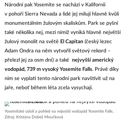
Národní pak Yosemite se nachází v Kalifornii
v pohoří Sierra Nevada a lidé jej milují hlavně kvůli
monumentálním žulovým skaliskům. Park se pyšní
také několika nej, mezi nimiž vyniká hlavně největší
žulový monolit na světě
El Capitan
(český lezec
Adam Ondra na něm vytvořil světový rekord –
přelezl jej za osm dní) a také
nejvyšší americký
vodopád, 739 m vysoký Yosemite Falls
. Právě díky
nim se vyplatí tento národní park navštívit už na
jaře, neboť během léta zcela vysychají.
Yosemitské údolí a pohled na nejvyšší vodopád Yosemite Falls.
|
Zdroj: Kristýna Dobeš Moučková