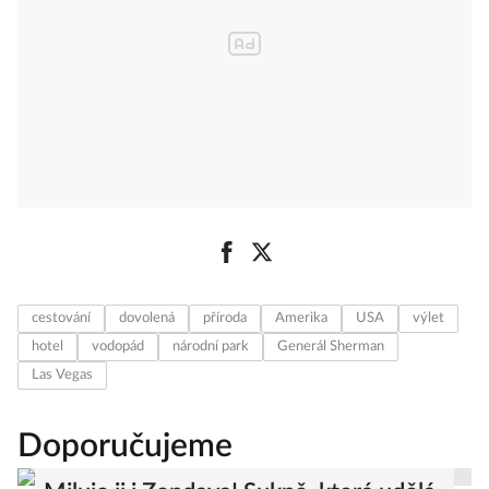
cestování
dovolená
příroda
Amerika
USA
výlet
hotel
vodopád
národní park
Generál Sherman
Las Vegas
Doporučujeme