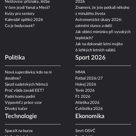
Neštovice: příznaky, léčba
2026
V čem jezdí Yamal a Mesii?
Znamení, že jste potkali někoho
Kvízy pro seniory
z minulého života
Kalendář úplňků 2026
Astronomické úkazy 2026:
Co je bodycount?
zatmění slunce a další
Jak obléci miminko při vysokých
teplotách?
Jak na dokonalé letní mojito
6 lehkých letních salátů
Politika
Sport 2026
Nová superdávka: kdo na ní
MMA
dosáhne?
Fotbal 2026/27
Sjezd sudetských Němců
Hokej 2026
Proč vláda zavádí EET?
Tenis 2026
Padni komu padni
F1 2026
Výpověď z práce vzor
Atletika 2026
Divoký kačer
Cyklistika 2026
Technologie
Ekonomika
SpaceX na burze
Smrt OSVČ