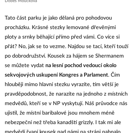
Dobeš Moučková
Tato část parku je jako dělaná pro pohodovou
procházku. Krásné stezky lemované dřevěnými
ploty a srnky běhající přímo před vámi. Co více si
přát? No, jak se to vezme. Najdou se tací, kteří touží
po dobrodružství. Kousek za hájem se Shermanem
se můžete vydat
na lesní pochod vedoucí okolo
sekvojových uskupení Kongres a Parlament
. Čím
hlouběji mimo hlavní stezku vyrazíte, tím větší je
pravděpodobnost, že narazíte na jednoho z místních
medvědů, kteří se v NP vyskytují. Náš průvodce nás
ujistil, že místní baribalové jsou mnohem méně
nebezpeční než třeba kanadští grizzly. I tak mi ale
medvědí řvaní kousek nad námi na stráni nahnalo