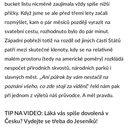
bucket listu nicméně zaujímala vždy spíše nižší
příčky. Když jsme se ale před třemi lety začali
rozmýšlet, kam o pár měsíců později vyrazit na
svatební cestu, rozhodnuto bylo do pár minut.
Západní pobřeží totiž na rozdíl od jiných částí Států
patří mezi skutečné klenoty, kdy se na relativně
malém prostoru (tedy na americké poměry) rozkládá
nespočet přírodních skvostů, národních parků i
slavných měst. „
Ani půlrok by vám nestačil na
poznání všeho, co zde stojí za vidění
,“ řekl nám pak
při jednom z výletů náš průvodce. A měl pravdu.
TIP NA VIDEO: Láká vás spíše dovolená v
Česku? Vydejte se třeba do Jeseníků!