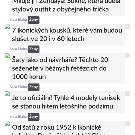
Miluje ji i Zendaya! Sukně, která udělá
stylový outfit z obyčejného trička
Sára Blahaj
Ženy
7 ikonických kousků, které vám budou
slušet ve 20 i v 60 letech
Sára Blahaj
Ženy
Šaty jako od návrháře? Těchto 20
seženete v běžných řetězcích do
1000 korun
Sára Blahaj
Ženy
Je to oficiální! Tyhle 4 modely tenisek
se stanou hitem letošního podzimu
Sára Blahaj
Ženy
Od šatů z roku 1952 k ikonické