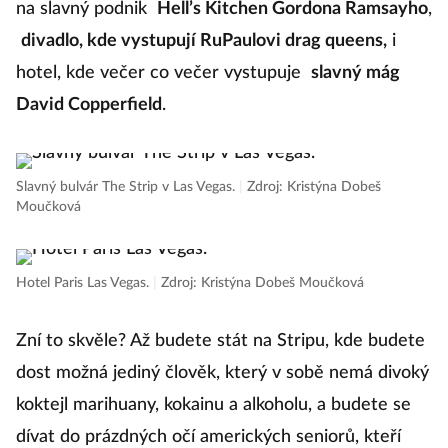
na slavný podnik
Hell’s Kitchen Gordona Ramsayho
,
divadlo, kde vystupují RuPaulovi drag queens,
i
hotel, kde večer co večer vystupuje
slavný mág
David Copperfield
.
Slavný bulvár The Strip v Las Vegas.
|
Zdroj: Kristýna Dobeš
Moučková
Hotel Paris Las Vegas.
|
Zdroj: Kristýna Dobeš Moučková
Zní to skvěle? Až budete stát na Stripu, kde budete
dost možná jediný člověk, který v sobě nemá divoký
koktejl marihuany, kokainu a alkoholu, a budete se
dívat do prázdných očí amerických seniorů, kteří