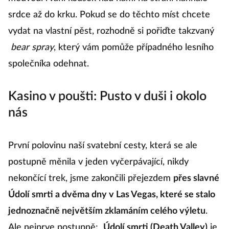
srdce až do krku. Pokud se do těchto míst chcete
vydat na vlastní pěst, rozhodně si pořiďte takzvaný
bear spray
, který vám pomůže případného lesního
společníka odehnat.
Kasino v poušti: Pusto v duši i okolo
nás
První polovinu naší svatební cesty, která se ale
postupně měnila v jeden vyčerpávající, nikdy
nekončící trek, jsme zakončili přejezdem
přes slavné
Údolí smrti a dvěma dny v Las Vegas, které se stalo
jednoznačně největším zklamáním celého výletu
.
Ale nejprve postupně:
Údolí smrti (Death Valley)
je