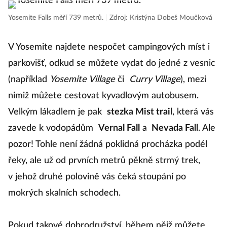
Yosemite Falls měří 739 metrů.
|
Zdroj: Kristýna Dobeš Moučková
V Yosemite najdete nespočet campingových míst i
parkovišť, odkud se můžete vydat do jedné z vesnic
(například
Yosemite Village
či
Curry Village
), mezi
nimiž můžete cestovat kyvadlovým autobusem.
Velkým lákadlem je pak
stezka Mist trail
, která vás
zavede k vodopádům
Vernal Fall
a
Nevada Fall
. Ale
pozor! Tohle není žádná poklidná procházka podél
řeky, ale už od prvních metrů pěkně strmý trek,
v jehož druhé polovině vás čeká stoupání po
mokrých skalních schodech.
Pokud takové dobrodružství, během nějž můžete