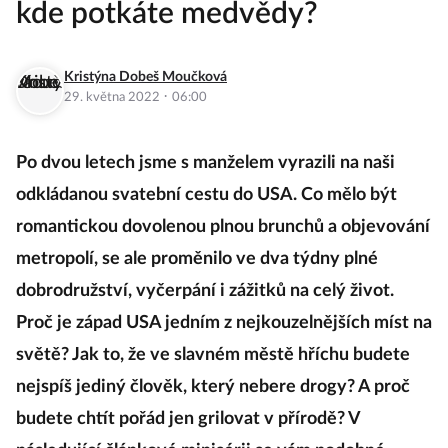
kde potkáte medvědy?
Kristýna Dobeš Moučková
·
29. května 2022
06:00
Po dvou letech jsme s manželem vyrazili na naši
odkládanou svatební cestu do USA. Co mělo být
romantickou dovolenou plnou brunchů a objevování
metropolí, se ale proměnilo ve dva týdny plné
dobrodružství, vyčerpání i zážitků na celý život.
Proč je západ USA jedním z nejkouzelnějších míst na
světě? Jak to, že ve slavném městě hříchu budete
nejspíš jediný člověk, který nebere drogy? A proč
budete chtít pořád jen grilovat v přírodě? V