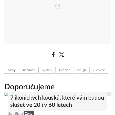
barvy
inspirace
bydlení
interiér
design
kuchyně
Doporučujeme
7 ikonických kousků, které vám budou
slušet ve 20 i v 60 letech
Sára Blahaj
Ženy