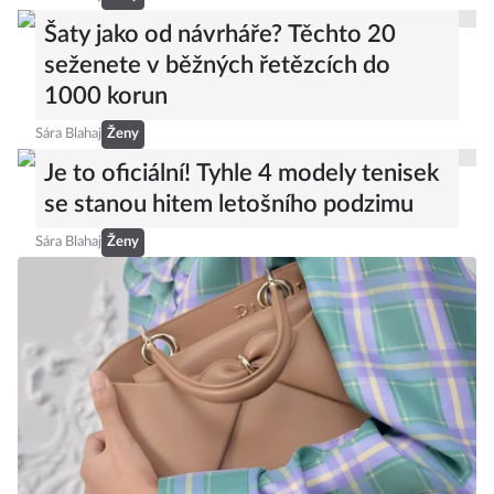
Šaty jako od návrháře? Těchto 20
seženete v běžných řetězcích do
1000 korun
Sára Blahaj
Ženy
Je to oficiální! Tyhle 4 modely tenisek
se stanou hitem letošního podzimu
Sára Blahaj
Ženy