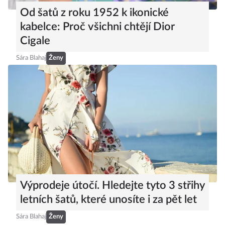
Od šatů z roku 1952 k ikonické
kabelce: Proč všichni chtějí Dior
Cigale
Sára Blahaj
Ženy
Výprodeje útočí. Hledejte tyto 3 střihy
letních šatů, které unosíte i za pět let
Sára Blahaj
Ženy