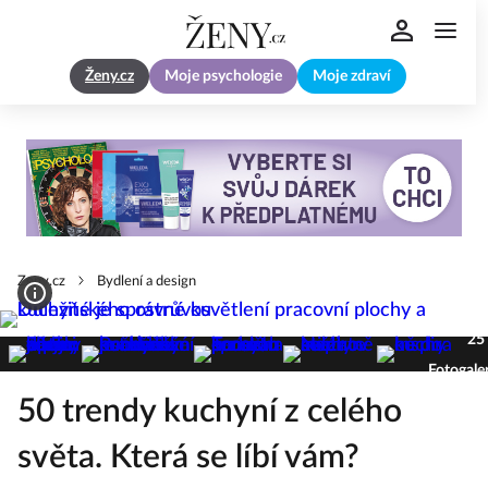
Ženy.cz
Moje psychologie
Moje zdraví
Zeny.cz
Bydlení a design
25
Fotogale
50 trendy kuchyní z celého
světa. Která se líbí vám?