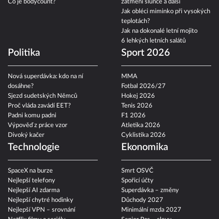
Co je bodycount?
zatmění slunce a další
Jak obléci miminko při vysokých
teplotách?
Jak na dokonalé letní mojito
6 lehkých letních salátů
Politika
Sport 2026
Nová superdávka: kdo na ní
MMA
dosáhne?
Fotbal 2026/27
Sjezd sudetských Němců
Hokej 2026
Proč vláda zavádí EET?
Tenis 2026
Padni komu padni
F1 2026
Výpověď z práce vzor
Atletika 2026
Divoký kačer
Cyklistika 2026
Technologie
Ekonomika
SpaceX na burze
Smrt OSVČ
Nejlepší telefony
Spořicí účty
Nejlepší AI zdarma
Superdávka – změny
Nejlepší chytré hodinky
Důchody 2027
Nejlepší VPN – srovnání
Minimální mzda 2027