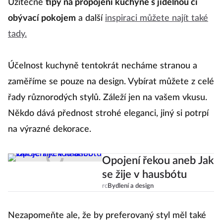
Užitečné
tipy na propojení kuchyně s jídelnou či
obývací pokojem
a další
inspiraci můžete najít také
tady.
Účelnost kuchyně tentokrát necháme stranou a
zaměříme se pouze na design. Vybírat můžete z celé
řady různorodých stylů. Záleží jen na vašem vkusu.
Někdo dává přednost strohé eleganci, jiný si potrpí
na výrazné dekorace.
Opojení řekou aneb Jak
se žije v hausbótu
rc
Bydlení a design
Nezapomeňte ale, že by preferovaný styl měl také