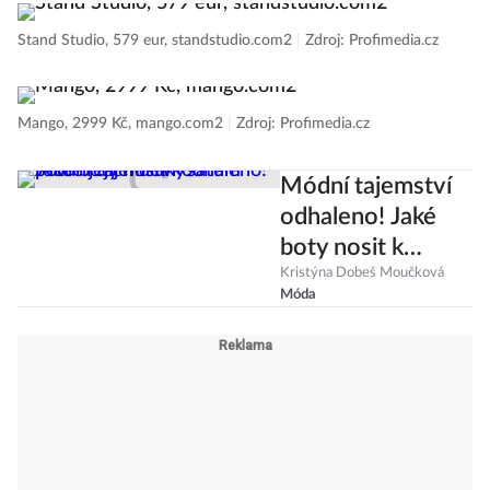
Stand Studio, 579 eur, standstudio.com2
|
Zdroj: Profimedia.cz
Mango, 2999 Kč, mango.com2
|
Zdroj: Profimedia.cz
Módní tajemství
odhaleno! Jaké
boty nosit k
šatům podle jejich
Kristýna Dobeš Moučková
Móda
délky?