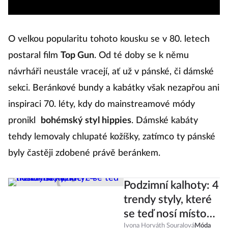
O velkou popularitu tohoto kousku se v 80. letech
postaral film
Top Gun
. Od té doby se k němu
návrháři neustále vracejí, ať už v pánské, či dámské
sekci. Beránkové bundy a kabátky však nezapřou ani
inspiraci 70. léty, kdy do mainstreamové módy
pronikl
bohémský styl hippies
. Dámské kabáty
tehdy lemovaly chlupaté kožíšky, zatímco ty pánské
byly častěji zdobené právě beránkem.
Podzimní kalhoty: 4
trendy styly, které
se teď nosí místo
Ivona Horváth Souralová
Móda