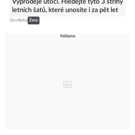
Výprodeje útočí. Hledejte tyto 3 střihy
letních šatů, které unosíte i za pět let
Sára Blahaj
Ženy