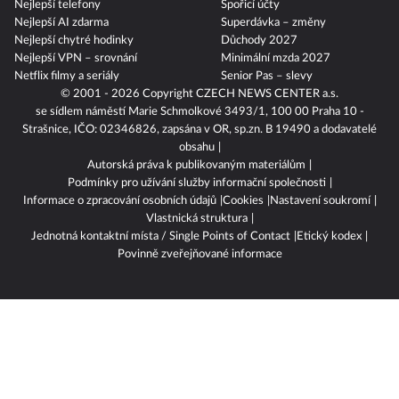
Nejlepší telefony
Spořicí účty
Nejlepší AI zdarma
Superdávka – změny
Nejlepší chytré hodinky
Důchody 2027
Nejlepší VPN – srovnání
Minimální mzda 2027
Netflix filmy a seriály
Senior Pas – slevy
© 2001 - 2026 Copyright
CZECH NEWS CENTER a.s.
se sídlem náměstí Marie Schmolkové 3493/1, 100 00 Praha 10 -
Strašnice, IČO: 02346826, zapsána v OR, sp.zn. B 19490 a dodavatelé
obsahu
Autorská práva k publikovaným materiálům
Podmínky pro užívání služby informační společnosti
Informace o zpracování osobních údajů
Cookies
Nastavení soukromí
Vlastnická struktura
Jednotná kontaktní místa / Single Points of Contact
Etický kodex
Povinně zveřejňované informace