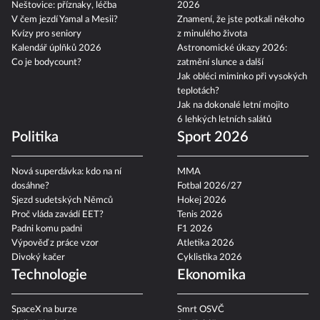
Neštovice: příznaky, léčba
2026
V čem jezdí Yamal a Mesii?
Znamení, že jste potkali někoho
Kvízy pro seniory
z minulého života
Kalendář úplňků 2026
Astronomické úkazy 2026:
Co je bodycount?
zatmění slunce a další
Jak obléci miminko při vysokých
teplotách?
Jak na dokonalé letní mojito
6 lehkých letních salátů
Politika
Sport 2026
Nová superdávka: kdo na ní
MMA
dosáhne?
Fotbal 2026/27
Sjezd sudetských Němců
Hokej 2026
Proč vláda zavádí EET?
Tenis 2026
Padni komu padni
F1 2026
Výpověď z práce vzor
Atletika 2026
Divoký kačer
Cyklistika 2026
Technologie
Ekonomika
SpaceX na burze
Smrt OSVČ