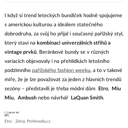
džín
I když si trend leteckých bundiček hodně spojujeme
s americkou kulturou a ideálem statečného
dobrodruha, za svůj ho přijal i současný pařížský styl,
který staví na
kombinaci univerzálních střihů a
vintage prvků
. Beránkové bundy se v různých
variacích objevovaly i na přehlídkách letošního
podzimního
pařížského fashion weeku
, a to v takové
míře, že je lze považovat za jeden z hlavních trendů
sezóny – představili je třeba módní dům
Etro
,
Miu
Miu
,
Ambush
nebo návrhář
LaQuan Smith
.
Etro
|
Zdroj: Profimedia.cz