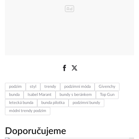
podzim
styl
trendy
podzimní móda
Givenchy
bunda
Isabel Marant
bundy s beránkem
Top Gun
letecká bunda
bunda pilotka
podzimní bundy
módní trendy podzim
Doporučujeme