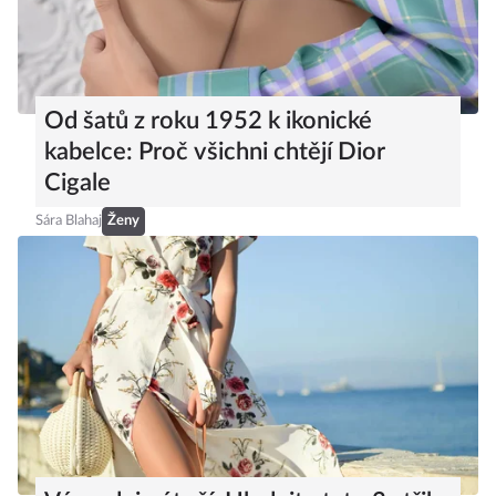
Od šatů z roku 1952 k ikonické
kabelce: Proč všichni chtějí Dior
Cigale
Sára Blahaj
Ženy