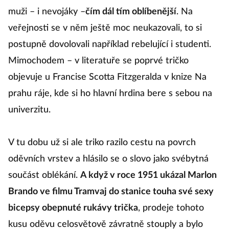
muži – i nevojáky –
čím dál tím oblíbenější
. Na
veřejnosti se v něm ještě moc neukazovali, to si
postupně dovolovali například rebelující i studenti.
Mimochodem – v literatuře se poprvé tričko
objevuje u Francise Scotta Fitzgeralda v knize Na
prahu ráje, kde si ho hlavní hrdina bere s sebou na
univerzitu.
V tu dobu už si ale triko razilo cestu na povrch
oděvních vrstev a hlásilo se o slovo jako svébytná
součást oblékání.
A když v roce 1951 ukázal Marlon
Brando ve filmu Tramvaj do stanice touha své sexy
bicepsy obepnuté rukávy trička
, prodeje tohoto
kusu oděvu celosvětově závratně stouply a bylo