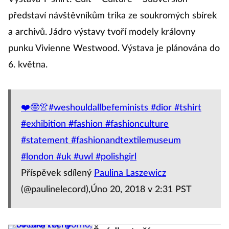
představí návštěvníkům trika ze soukromých sbírek
a archivů. Jádro výstavy tvoří modely královny
punku Vivienne Westwood. Výstava je plánována do
6. května.
❤️🤓👚#weshouldallbefeminists #dior #tshirt
#exhibition #fashion #fashionculture
#statement #fashionandtextilemuseum
#london #uk #uwl #polishgirl
Příspěvek sdílený
Paulina Laszewicz
(@paulinelecord),Úno 20, 2018 v 2:31 PST