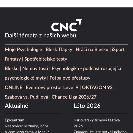
Další témata z našich webů
Moje Psychologie
Blesk Tlapky
Hráči na Blesku
iSport
Fantasy
Spotřebitelské testy
Blesku
Nemovitosti
Psychologika - podcast rozbíjející
psychologické mýty
Fotbalové přestupy
ONLINE
Eventový prostor Level 9
OKTAGON 92:
Szabová vs. Pudilová
Chance Liga 2026/27
Aktuálně
Léto 2026
Epicentrum
Karlovarský filmový festival
Neštovice: příznaky, léčba
2026
V čem jezdí Yamal a Mesii?
Znamení, že jste potkali někoho