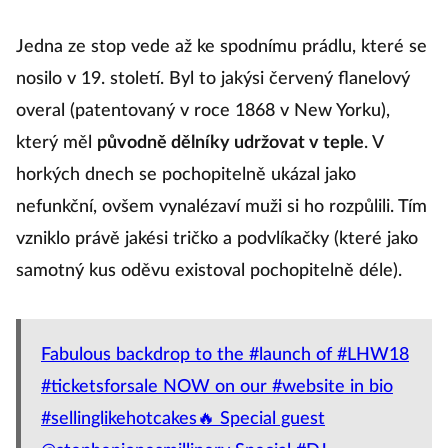
Jedna ze stop vede až ke spodnímu prádlu, které se
nosilo v 19. století. Byl to jakýsi červený flanelový
overal (patentovaný v roce 1868 v New Yorku),
který měl
původně dělníky udržovat v teple
. V
horkých dnech se pochopitelně ukázal jako
nefunkční, ovšem vynalézaví muži si ho rozpůlili. Tím
vzniklo právě jakési tričko a podvlíkačky (které jako
samotný kus oděvu existoval pochopitelně déle).
Fabulous backdrop to the #launch of #LHW18
#ticketsforsale NOW on our #website in bio
#sellinglikehotcakes🔥 Special guest