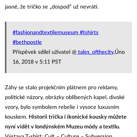
jasné, že tričko se „dospod“ už nevrátí.
#fashionandtextilemuseum #tshirts
#bethpostle
Příspěvek sdílel uživatel @
tales_ofthecity
,Úno
16, 2018 v 5:11 PST
Záhy se stalo projekčním plátnem pro reklamy,
politické názory, obrázky oblíbených kapel, divoké
vzory, bylo symbolem rebelie i vysoce luxusním
kouskem.
Historii trička i ikonické kousky můžete
nyní vidět v londýnském Muzeu módy a textilu.
Výstava T-shirt: Cult – Culture – Subversion