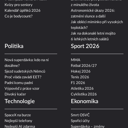
Kvízy pro seniory
z minulého života
Kalendář úplňků 2026
Astronomické úkazy 2026:
Co je bodycount?
zatmění slunce a další
Jak obléci miminko při vysokých
teplotách?
Jak na dokonalé letní mojito
6 lehkých letních salátů
Politika
Sport 2026
Nová superdávka: kdo na ní
MMA
dosáhne?
Fotbal 2026/27
Sjezd sudetských Němců
Hokej 2026
Proč vláda zavádí EET?
Tenis 2026
Padni komu padni
F1 2026
Výpověď z práce vzor
Atletika 2026
Divoký kačer
Cyklistika 2026
Technologie
Ekonomika
SpaceX na burze
Smrt OSVČ
Nejlepší telefony
Spořicí účty
Nejlepší AI zdarma
Superdávka – změny