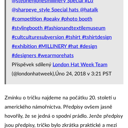
@stephenjonesmillinery Special #DJ
@sharpeye_style Special hats @hatalk
#competition #peaky #photo booth
#stylingbooth #fashionandtextilemuseum
#cultculturesubversion #tshirt #tshirtdesign
#exhibition #MILLINERY #hat #design
#designers #wearmorehats
Příspěvek sdílený
London Hat Week Team
(@londonhatweek),Úno 24, 2018 v 3:21 PST
Zmínku o tričku najdeme na počátku 20. století u
amerického námořnictva. Předpisy ovšem jasně
hovořily, že se jedná o spodní prádlo. Jenže předpisy
jsou předpisy, tričko bylo zkrátka praktické a mezi