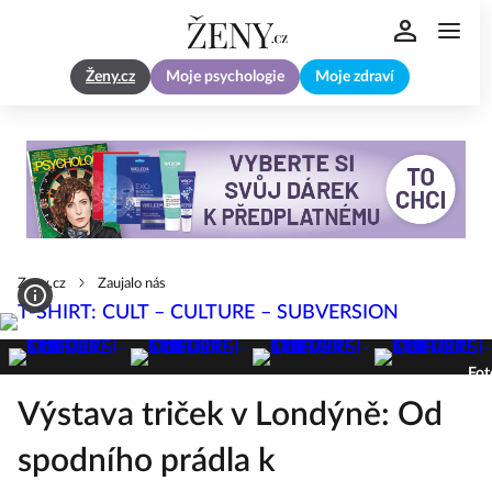
Ženy.cz
Moje psychologie
Moje zdraví
Zeny.cz
Zaujalo nás
Fot
Výstava triček v Londýně: Od
spodního prádla k