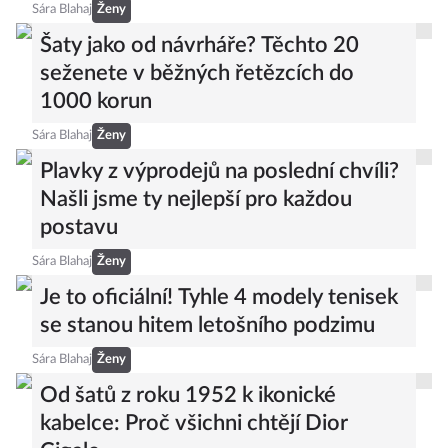
Sára Blahaj
Ženy
Šaty jako od návrháře? Těchto 20
seženete v běžných řetězcích do
1000 korun
Sára Blahaj
Ženy
Plavky z výprodejů na poslední chvíli?
Našli jsme ty nejlepší pro každou
postavu
Sára Blahaj
Ženy
Je to oficiální! Tyhle 4 modely tenisek
se stanou hitem letošního podzimu
Sára Blahaj
Ženy
Od šatů z roku 1952 k ikonické
kabelce: Proč všichni chtějí Dior