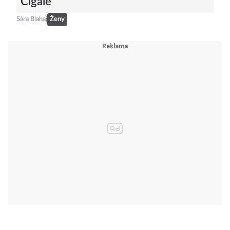
Cigale
Sára Blahaj
Ženy