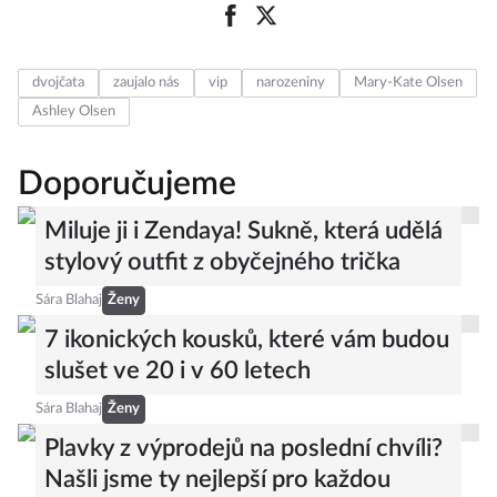
dvojčata
zaujalo nás
vip
narozeniny
Mary-Kate Olsen
Ashley Olsen
Doporučujeme
Miluje ji i Zendaya! Sukně, která udělá
stylový outfit z obyčejného trička
Sára Blahaj
Ženy
7 ikonických kousků, které vám budou
slušet ve 20 i v 60 letech
Sára Blahaj
Ženy
Plavky z výprodejů na poslední chvíli?
Našli jsme ty nejlepší pro každou