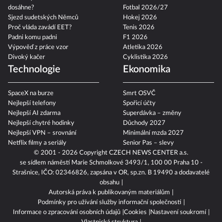
dosáhne?
Fotbal 2026/27
Sjezd sudetských Němců
Hokej 2026
Proč vláda zavádí EET?
Tenis 2026
Padni komu padni
F1 2026
Výpověď z práce vzor
Atletika 2026
Divoký kačer
Cyklistika 2026
Technologie
Ekonomika
SpaceX na burze
Smrt OSVČ
Nejlepší telefony
Spořicí účty
Nejlepší AI zdarma
Superdávka – změny
Nejlepší chytré hodinky
Důchody 2027
Nejlepší VPN – srovnání
Minimální mzda 2027
Netflix filmy a seriály
Senior Pas – slevy
© 2001 - 2026 Copyright
CZECH NEWS CENTER a.s.
se sídlem náměstí Marie Schmolkové 3493/1, 100 00 Praha 10 -
Strašnice, IČO: 02346826, zapsána v OR, sp.zn. B 19490 a dodavatelé
obsahu
Autorská práva k publikovaným materiálům
Podmínky pro užívání služby informační společnosti
Informace o zpracování osobních údajů
Cookies
Nastavení soukromí