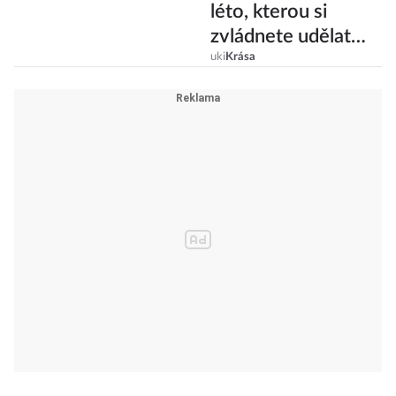
léto, kterou si
zvládnete udělat
sama!
uki
Krása