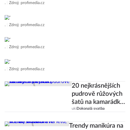
.
|
Zdroj: profimedia.cz
.
|
Zdroj: profimedia.cz
.
|
Zdroj: profimedia.cz
.
|
Zdroj: profimedia.cz
20 nejkrásnějších
pudrově růžových
šatů na kamarádky
svatbu!
uki
Dokonalá svatba
Trendy manikúra na