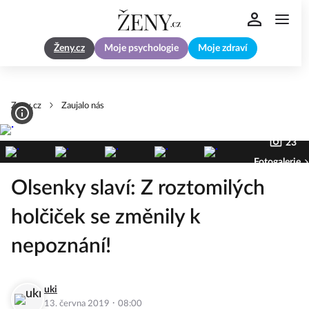
Ženy.cz
Moje psychologie
Moje zdraví
Zeny.cz
Zaujalo nás
23
Fotogalerie
Olsenky slaví: Z roztomilých
holčiček se změnily k
nepoznání!
uki
·
13. června 2019
08:00