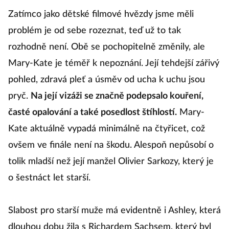
Zatímco jako dětské filmové hvězdy jsme měli
problém je od sebe rozeznat, teď už to tak
rozhodně není. Obě se pochopitelně změnily, ale
Mary-Kate je téměř k nepoznání. Její tehdejší zářivý
pohled, zdravá pleť a úsměv od ucha k uchu jsou
pryč.
Na její vizáži se značně podepsalo kouření,
časté opalování a také posedlost štíhlostí.
Mary-
Kate aktuálně vypadá minimálně na čtyřicet, což
ovšem ve finále není na škodu. Alespoň nepůsobí o
tolik mladší než její manžel Olivier Sarkozy, který je
o šestnáct let starší.
Slabost pro starší muže má evidentně i Ashley, která
dlouhou dobu žila s Richardem Sachsem, který byl