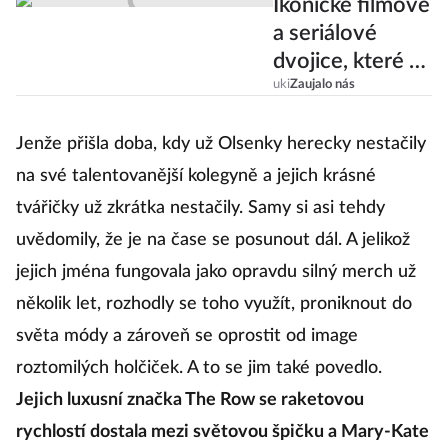
Ikonické filmové
a seriálové
dvojice, které se
ve skutečnosti
uki
Zaujalo nás
vůbec neměly v
lásce!
Jenže přišla doba, kdy už Olsenky herecky nestačily
na své talentovanější kolegyně a jejich krásné
tvářičky už zkrátka nestačily. Samy si asi tehdy
uvědomily, že je na čase se posunout dál. A jelikož
jejich jména fungovala jako opravdu silný merch už
několik let, rozhodly se toho využít, proniknout do
světa módy a zároveň se oprostit od image
roztomilých holčiček. A to se jim také povedlo.
Jejich luxusní značka The Row se raketovou
rychlostí dostala mezi světovou špičku a Mary-Kate