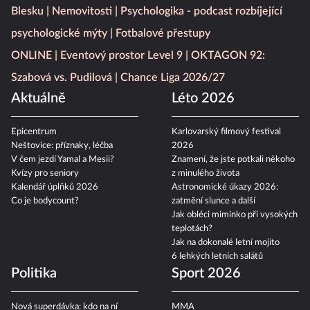
Blesku
Nemovitosti
Psychologika - podcast rozbíjející
psychologické mýty
Fotbalové přestupy
ONLINE
Eventový prostor Level 9
OKTAGON 92:
Szabová vs. Pudilová
Chance Liga 2026/27
Aktuálně
Léto 2026
Epicentrum
Karlovarský filmový festival
Neštovice: příznaky, léčba
2026
V čem jezdí Yamal a Mesii?
Znamení, že jste potkali někoho
Kvízy pro seniory
z minulého života
Kalendář úplňků 2026
Astronomické úkazy 2026:
Co je bodycount?
zatmění slunce a další
Jak obléci miminko při vysokých
teplotách?
Jak na dokonalé letní mojito
6 lehkých letních salátů
Politika
Sport 2026
Nová superdávka: kdo na ní
MMA