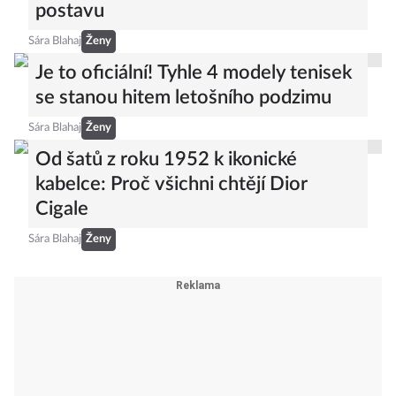
postavu
Sára Blahaj
Ženy
Je to oficiální! Tyhle 4 modely tenisek
se stanou hitem letošního podzimu
Sára Blahaj
Ženy
Od šatů z roku 1952 k ikonické
kabelce: Proč všichni chtějí Dior
Cigale
Sára Blahaj
Ženy