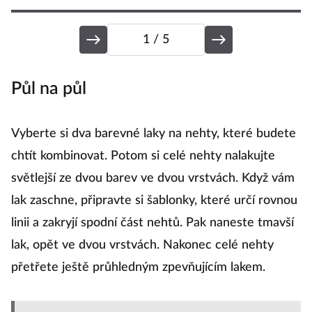
1
/ 5
Půl na půl
O
Vyberte si dva barevné laky na nehty, které budete
"Š
chtít kombinovat. Potom si celé nehty nalakujte
p
světlejší ze dvou barev ve dvou vrstvách. Když vám
t
lak zaschne, připravte si šablonky, které určí rovnou
ka
linii a zakryjí spodní část nehtů. Pak naneste tmavší
n
lak, opět ve dvou vrstvách. Nakonec celé nehty
n
přetřete ještě průhledným zpevňujícím lakem.
k
n