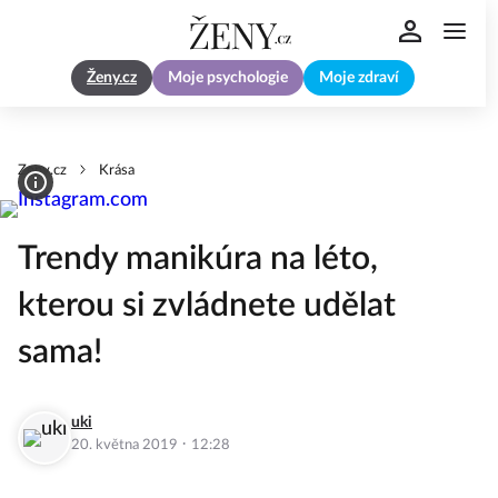
Ženy.cz
Moje psychologie
Moje zdraví
Zeny.cz
Krása
Trendy manikúra na léto,
kterou si zvládnete udělat
sama!
uki
·
20. května 2019
12:28