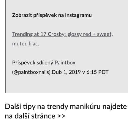
rů
vr
Zobrazit příspěvek na Instagramu
ta
Trending at 17 Crosby: glossy red + sweet,
muted lilac.
Příspěvek sdílený
Paintbox
(@paintboxnails),Dub 1, 2019 v 6:15 PDT
Další tipy na trendy manikúru najdete
na další stránce >>