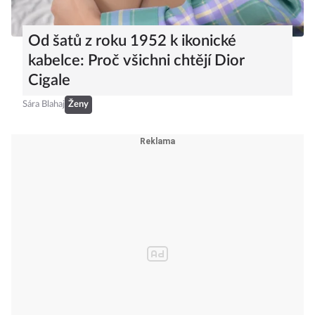
Od šatů z roku 1952 k ikonické
kabelce: Proč všichni chtějí Dior
Cigale
Sára Blahaj
Ženy