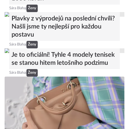
Sára Blahaj
Ženy
Plavky z výprodejů na poslední chvíli?
Našli jsme ty nejlepší pro každou
postavu
Sára Blahaj
Ženy
Je to oficiální! Tyhle 4 modely tenisek
se stanou hitem letošního podzimu
Sára Blahaj
Ženy