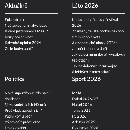
Aktuálně
Léto 2026
Epicentrum
Karlovarský filmový festival
Neštovice: příznaky, léčba
2026
V čem jezdí Yamal a Mesii?
Znamení, že jste potkali někoho
Kvízy pro seniory
z minulého života
Kalendář úplňků 2026
Astronomické úkazy 2026:
Co je bodycount?
zatmění slunce a další
Jak obléci miminko při vysokých
teplotách?
Jak na dokonalé letní mojito
6 lehkých letních salátů
Politika
Sport 2026
Nová superdávka: kdo na ní
MMA
dosáhne?
Fotbal 2026/27
Sjezd sudetských Němců
Hokej 2026
Proč vláda zavádí EET?
Tenis 2026
Padni komu padni
F1 2026
Výpověď z práce vzor
Atletika 2026
Divoký kačer
Cyklistika 2026