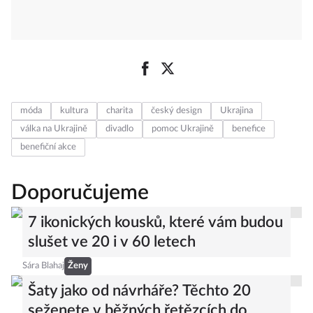
móda
kultura
charita
český design
Ukrajina
válka na Ukrajině
divadlo
pomoc Ukrajině
benefice
benefiční akce
Doporučujeme
7 ikonických kousků, které vám budou
slušet ve 20 i v 60 letech
Sára Blahaj
Ženy
Šaty jako od návrháře? Těchto 20
seženete v běžných řetězcích do