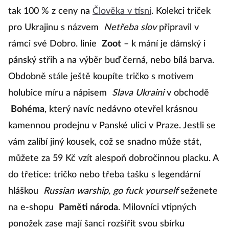
tak 100 % z ceny na
Člověka v tísni
. Kolekci triček
pro Ukrajinu s názvem
Netřeba slov
připravil v
rámci své Dobro. linie
Zoot
– k mání je dámský i
pánský střih a na výběr buď černá, nebo bílá barva.
Obdobně stále ještě koupíte tričko s motivem
holubice míru a nápisem
Slava Ukraini
v obchodě
Bohéma
, který navíc nedávno otevřel krásnou
kamennou prodejnu v Panské ulici v Praze. Jestli se
vám zalíbí jiný kousek, což se snadno může stát,
můžete za 59 Kč vzít alespoň dobročinnou placku. A
do třetice: tričko nebo třeba tašku s legendární
hláškou
Russian warship, go fuck yourself
seženete
na e-shopu
Paměti národa
. Milovníci vtipných
ponožek zase mají šanci rozšířit svou sbírku