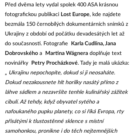
Před dvěma lety vydal spolek 400 ASA krásnou
fotografickou publikaci
Lost Europe
, kde najdete
bezmála 150 černobílých dokumentárních snímků z
Ukrajiny z období od počátku devadesátých let až
do současnosti. Fotografie
Karla Cudlína, Jana
Dobrovského
a
Martina Wágnera
doplňuje text
novinářky
Petry Procházkové
. Tady je malá ukázka:
„
Ukrajinu nepochopíte, dokud si ji neosaháte.
Dokud nezakousnete hlt horilky nasátý přímo z
láhve sádlem a nezavršíte tenhle kulinářský zážitek
cibulí. Až tehdy, když obyvatel sytého a
nafoukaného pupku planety, co si říká Evropa, rty
přisátými k tlustostěnné sklence s místní
samohonkou, pronikne i do těch nejtemnějších