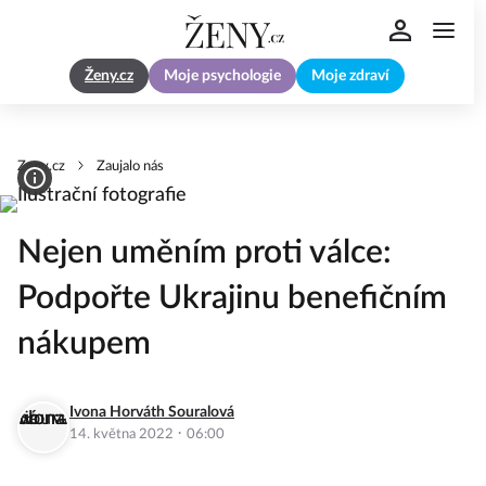
Ženy.cz
Moje psychologie
Moje zdraví
Zeny.cz
Zaujalo nás
Nejen uměním proti válce:
Podpořte Ukrajinu benefičním
nákupem
Ivona Horváth Souralová
·
14. května 2022
06:00