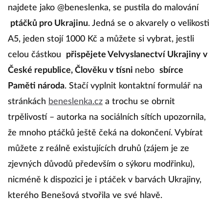
najdete jako @beneslenka, se pustila do malování
ptáčků pro Ukrajinu
. Jedná se o akvarely o velikosti
A5, jeden stojí 1000 Kč a můžete si vybrat, jestli
celou částkou
přispějete Velvyslanectví Ukrajiny v
České republice, Člověku v tísni
nebo
sbírce
Paměti národa
. Stačí vyplnit kontaktní formulář na
stránkách
beneslenka.cz
a trochu se obrnit
trpělivostí – autorka na sociálních sítích upozornila,
že mnoho ptáčků ještě čeká na dokončení. Vybírat
můžete z reálně existujících druhů (zájem je ze
zjevných důvodů především o sýkoru modřinku),
nicméně k dispozici je i ptáček v barvách Ukrajiny,
kterého Benešová stvořila ve své hlavě.