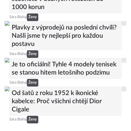
1000 korun
Sára Blahaj
Ženy
Plavky z výprodejů na poslední chvíli?
Našli jsme ty nejlepší pro každou
postavu
Sára Blahaj
Ženy
Je to oficiální! Tyhle 4 modely tenisek
se stanou hitem letošního podzimu
Sára Blahaj
Ženy
Od šatů z roku 1952 k ikonické
kabelce: Proč všichni chtějí Dior
Cigale
Sára Blahaj
Ženy