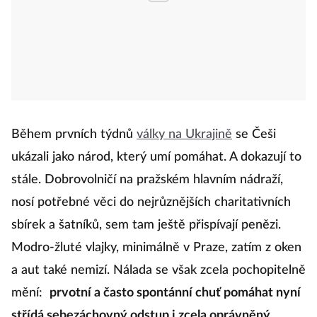
Během prvních týdnů
války na Ukrajině
se Češi
ukázali jako národ, který umí pomáhat. A dokazují to
stále. Dobrovolničí na pražském hlavním nádraží,
nosí potřebné věci do nejrůznějších charitativních
sbírek a šatníků, sem tam ještě přispívají penězi.
Modro-žluté vlajky, minimálně v Praze, zatím z oken
a aut také nemizí. Nálada se však zcela pochopitelně
mění:
prvotní a často spontánní chuť pomáhat nyní
střídá sebezáchovný odstup i zcela oprávněný