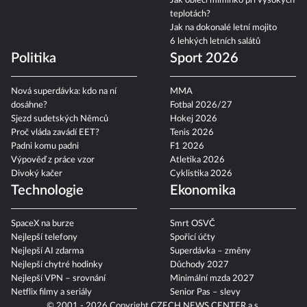
Jak obléci miminko při vysokých
teplotách?
Jak na dokonalé letní mojito
6 lehkých letních salátů
Politika
Sport 2026
Nová superdávka: kdo na ní
MMA
dosáhne?
Fotbal 2026/27
Sjezd sudetských Němců
Hokej 2026
Proč vláda zavádí EET?
Tenis 2026
Padni komu padni
F1 2026
Výpověď z práce vzor
Atletika 2026
Divoký kačer
Cyklistika 2026
Technologie
Ekonomika
SpaceX na burze
Smrt OSVČ
Nejlepší telefony
Spořicí účty
Nejlepší AI zdarma
Superdávka – změny
Nejlepší chytré hodinky
Důchody 2027
Nejlepší VPN – srovnání
Minimální mzda 2027
Netflix filmy a seriály
Senior Pas – slevy
© 2001 - 2026 Copyright
CZECH NEWS CENTER a.s.