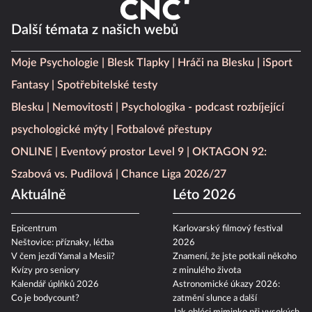
Další témata z našich webů
Moje Psychologie
Blesk Tlapky
Hráči na Blesku
iSport
Fantasy
Spotřebitelské testy
Blesku
Nemovitosti
Psychologika - podcast rozbíjející
psychologické mýty
Fotbalové přestupy
ONLINE
Eventový prostor Level 9
OKTAGON 92:
Szabová vs. Pudilová
Chance Liga 2026/27
Aktuálně
Léto 2026
Epicentrum
Karlovarský filmový festival
Neštovice: příznaky, léčba
2026
V čem jezdí Yamal a Mesii?
Znamení, že jste potkali někoho
Kvízy pro seniory
z minulého života
Kalendář úplňků 2026
Astronomické úkazy 2026:
Co je bodycount?
zatmění slunce a další