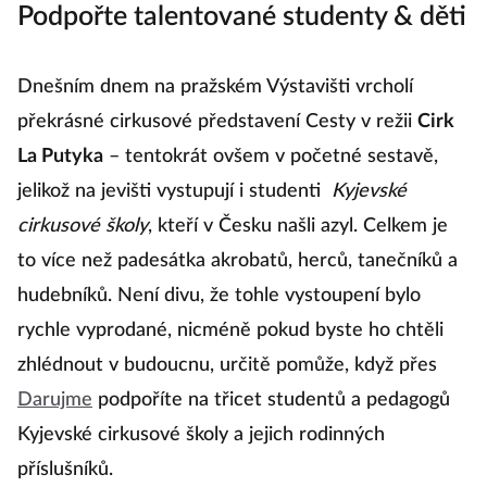
Podpořte talentované studenty & děti
Dnešním dnem na pražském Výstavišti vrcholí
překrásné cirkusové představení Cesty v režii
Cirk
La Putyka
– tentokrát ovšem v početné sestavě,
jelikož na jevišti vystupují i studenti
Kyjevské
cirkusové školy
, kteří v Česku našli azyl. Celkem je
to více než padesátka akrobatů, herců, tanečníků a
hudebníků. Není divu, že tohle vystoupení bylo
rychle vyprodané, nicméně pokud byste ho chtěli
zhlédnout v budoucnu, určitě pomůže, když přes
Darujme
podpoříte na třicet studentů a pedagogů
Kyjevské cirkusové školy a jejich rodinných
příslušníků.