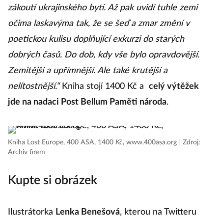
zákoutí ukrajinského bytí. Až pak uvidí tuhle zemi
očima laskavýma tak, že se šeď a zmar změní v
poetickou kulisu doplňující exkurzi do starých
dobrých časů. Do dob, kdy vše bylo opravdovější.
Zemitější a upřímnější. Ale také krutější a
nelítostnější.“
Kniha stojí 1400 Kč a
celý výtěžek
jde na nadaci Post Bellum Paměti národa
.
Kniha Lost Europe, 400 ASA, 1400 Kč, www.400asa.org
|
Zdroj:
Archiv firem
Kupte si obrázek
Ilustrátorka
Lenka Benešová
, kterou na Twitteru