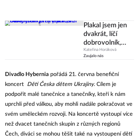
Plakal jsem jen
dvakrát, líčí
dobrovolník,
který pomáhal
Kateřina Horáková
Zaujalo nás
Ukrajincům přes
hranice
Divadlo Hybernia
pořádá 21. června benefiční
koncert
Děti Česka dětem Ukrajiny
. Cílem je
podpořit malé tanečnice a tanečníky, kteří k nám
uprchli před válkou, aby mohli nadále pokračovat ve
svém uměleckém rozvoji. Na koncertě vystoupí více
než dvacet tanečních skupin z různých regionů
Čech, diváci se mohou těšit také na vystoupení dětí